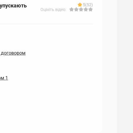
 упускають
5
(52)
Оцініть відео:
м договором
ом 1