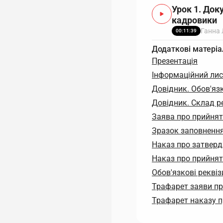
Урок 1. До
кадровики
Ганна
00:11:39
Додаткові матеріа
Презентація
Інформаційний лис
Довідник. Обов'яз
Довідник. Склад р
Заява про прийнят
Зразок заповнення
Наказ про затверд
Наказ про прийнят
Обов'язкові рекві
Трафарет заяви пр
Трафарет наказу п