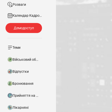
Розваги
Календар Кадровика
Теми
Військовий облік
Відпустки
Бронювання
Прийняття на роботу
Лікарняні