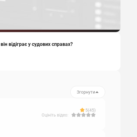
він відіграє у судових справах?
Згорнути
5
(45)
Оцініть відео: