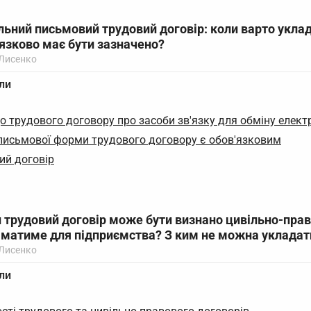
альний письмовий трудовий договір: коли варто уклад
язково має бути зазначено?
 Лисенко
ли
о трудового договору про засоби зв'язку для обміну еле
письмової форми трудового договору є обов'язковим
ий договір
и трудовий договір може бути визнано цивільно-пра
е матиме для підприємства? З ким не можна уклада
 Лисенко
ли