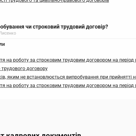
ості трудового та цивільно-правового договорів
робування чи строковий трудовий договір?
 Лисенко
ли
тя на роботу за строковим трудовим договором на період 
 трудового договору
иків, яким не встановлюється випробування при прийнятті 
тя на роботу за строковим трудовим договором на період 
ит кадрових документів