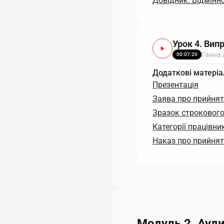
Довідник. Відмінн
Урок 4. Вип
Ганна
00:07:20
Додаткові матеріа
Презентація
Заява про прийнят
Зразок строкового
Категорії працівн
Наказ про прийнят
Модуль 2. Ауд