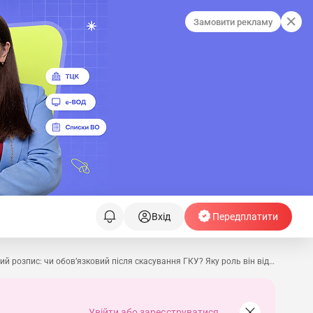
Замовити рекламу
Вхід
Передплатити
Урок 1. Штатний розпис: чи обов’язковий після скасування ГКУ? Яку роль він відіграє у судових справах?
Увійти або зареєструватися