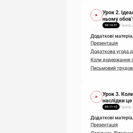
Урок 2. Іде
ньому обов’
Ганна
00:14:51
Додаткові матеріа
Презентація
Додаткова угода д
Коли додержання 
Письмовий трудов
Урок 3. Кол
наслідки ц
Ганна
00:11:10
Додаткові матеріа
Презентація