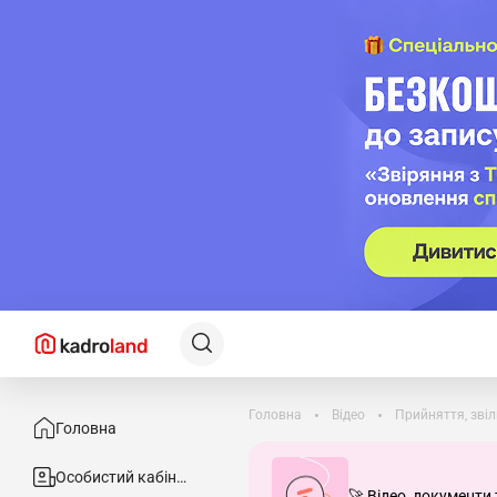
Головна
Відео
Прийняття, звіл
Головна
Особистий кабінет
🚀 Відео, документи 