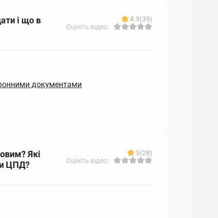
ати і що в
4.9
(39)
Оцініть відео:
ктронними документами
вовим? Які
5
(28)
Оцініть відео:
ти ЦПД?