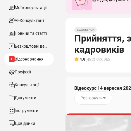
Мої консультації
АІ-Консультант
ВІДЕОКУРСИ
Новини та статті
Прийняття, з
Безкоштовні вебінари
кадровиків
Відеонавчання
4.9
(422)
6962
Професії
Консультації
Відеокурс | 4 вересня 20
Документи
Розгорнути
Інструменти
Довідники