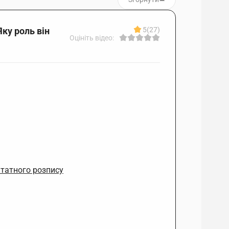
Яку роль він
5
(27)
Оцініть відео:
штатного розпису