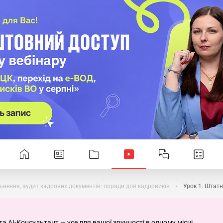
ьнення, аудит кадрових документів: поради для кадровиків
та AI-Консультант — усе для вашої зручності в одному місці