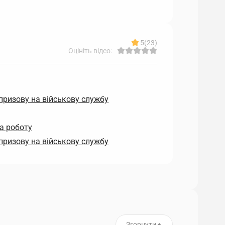
5
(23)
Оцініть відео:
призову на військову службу
на роботу
призову на військову службу
Згорнути