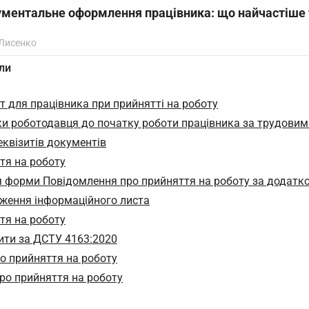
кументальне оформлення працівника: що найчастіше
 Лисенко
ли
т для працівника при прийнятті на роботу
ки роботодавця до початку роботи працівника за трудови
еквізитів документів
тя на роботу
 форми Повідомлення про прийняття на роботу за додатк
ження інформаційного листа
тя на роботу
зити за ДСТУ 4163:2020
о прийняття на роботу
ро прийняття на роботу