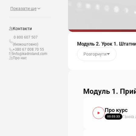
Показати ще
Контакти
0 800 607 507
Модуль 2. Урок 1. Штатни
(безкоштовно)
+380 67 008 70 55
Розгорнути
info@kadroland.com
Про нас
Модуль 1. При
Про курс
Ганна
00:03:33