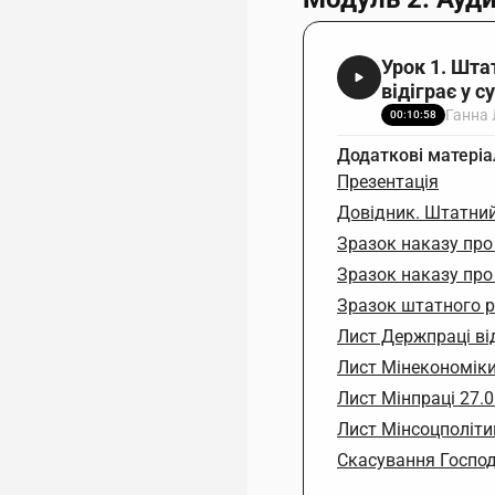
Урок 1. Шта
відіграє у 
Ганна
00:10:58
Додаткові матеріа
Презентація
Довідник. Штатни
Зразок наказу про
Зразок наказу про
Зразок штатного р
Лист Держпраці ві
Лист Мінекономіки
Лист Мінпраці 27.
Лист Мінсоцполіти
Скасування Господ