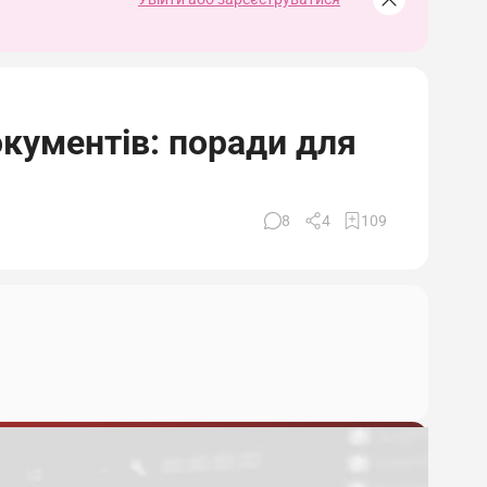
окументів: поради для
8
4
109