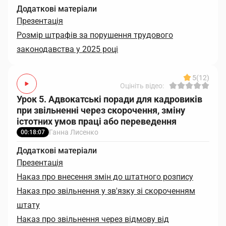
Додаткові матеріали
Презентація
Розмір штрафів за порушення трудового
законодавства у 2025 році
5
(12)
Оцініть відео:
Урок 5. Адвокатські поради для кадровиків
при звільненні через скорочення, зміну
істотних умов праці або переведення
Ганна Лисенко
00:18:07
Додаткові матеріали
Презентація
Наказ про внесення змін до штатного розпису
Наказ про звільнення у зв'язку зі скороченням
штату
Наказ про звільнення через відмову від