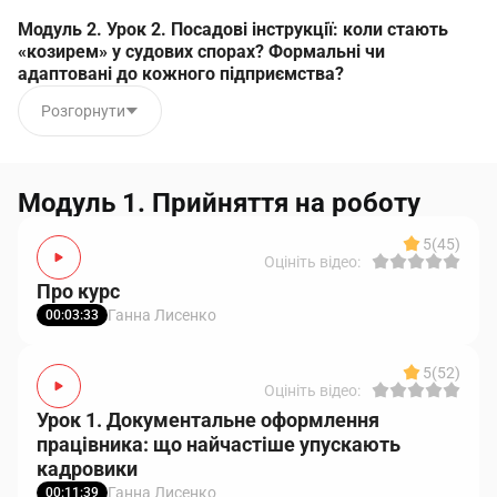
Модуль 2. Урок 2. Посадові інструкції: коли стають
«козирем» у судових спорах? Формальні чи
адаптовані до кожного підприємства?
Розгорнути
Модуль 1. Прийняття на роботу
5
(45)
Оцініть відео:
Про курс
Ганна Лисенко
00:03:33
5
(52)
Оцініть відео:
Урок 1. Документальне оформлення
працівника: що найчастіше упускають
кадровики
Ганна Лисенко
00:11:39