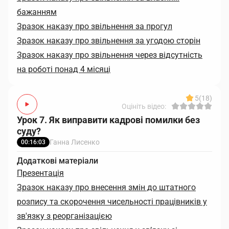
бажанням
Зразок наказу про звільнення за прогул
Зразок наказу про звільнення за угодою сторін
Зразок наказу про звільнення через відсутність
на роботі понад 4 місяці
5
(18)
Оцініть відео:
Урок 7. Як виправити кадрові помилки без
суду?
Ганна Лисенко
00:16:03
Додаткові матеріали
Презентація
Зразок наказу про внесення змін до штатного
розпису та скорочення чисельності працівників у
зв'язку з реорганізацією