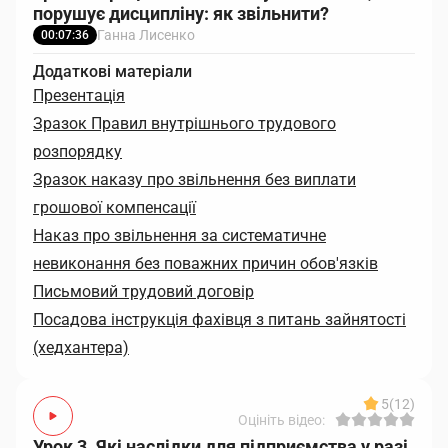
порушує дисципліну: як звільнити?
Ганна Лисенко
00:07:36
Додаткові матеріали
Презентація
Зразок Правил внутрішнього трудового
розпорядку
Зразок наказу про звільнення без виплати
грошової компенсації
Наказ про звільнення за систематичне
невиконання без поважних причин обов'язків
Письмовий трудовий договір
Посадова інструкція фахівця з питань зайнятості
(хедхантера)
5
(12)
Оцініть відео:
Урок 3. Які наслідки для підприємства у разі