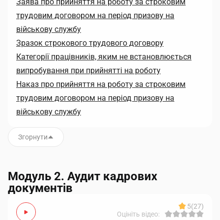
Заява про прийняття на роботу за строковим
трудовим договором на період призову на
військову службу
Зразок строкового трудового договору
Категорії працівників, яким не встановлюється
випробування при прийнятті на роботу
Наказ про прийняття на роботу за строковим
трудовим договором на період призову на
військову службу
Згорнути
Модуль 2. Аудит кадрових
документів
5
(27)
Оцініть відео: