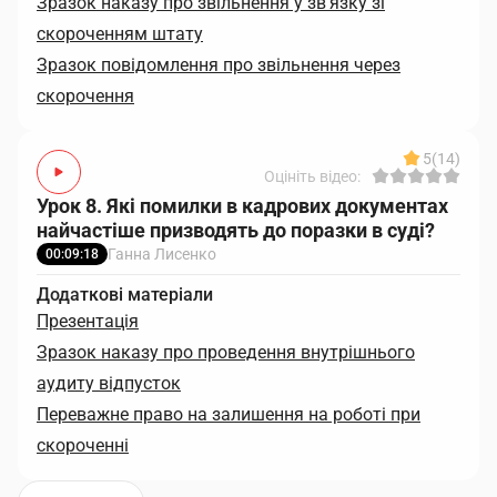
Зразок наказу про звільнення у зв’язку зі
скороченням штату
Зразок повідомлення про звільнення через
скорочення
5
(14)
Оцініть відео:
Урок 8. Які помилки в кадрових документах
найчастіше призводять до поразки в суді?
Ганна Лисенко
00:09:18
Додаткові матеріали
Презентація
Зразок наказу про проведення внутрішнього
аудиту відпусток
Переважне право на залишення на роботі при
скороченні