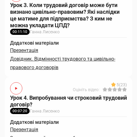
Урок 3. Коли трудовий договір може бути
визнано цивільно-правовим? Які наслідки
це матиме для підприємства? З ким не
можна укладати ЦПД?
Ганна Лисенко
00:11:10
Додаткові матеріали
Презентація
Довідник. Відмінності трудового та цивільно-
правового договорів
5
(23)
Оцініть відео:
Урок 4. Випробування чи строковий трудовий
договір?
Ганна Лисенко
00:07:20
Додаткові матеріали
Презентація