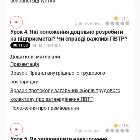
основної відпустки
5
(17)
Оцініть відео:
Урок 4. Які положення доцільно розробити
на підприємстві? Чи справді важливі ПВТР?
Ганна Лисенко
00:11:08
Додаткові матеріали
Презентація
Зразок Правил внутрішнього трудового
розпорядку
Зразок протоколу загальних зборів трудового
колективу про затвердження ПВТР
Положення про преміювання
5
(16)
Оцініть відео:
Урок 5. Як запровадити електронний