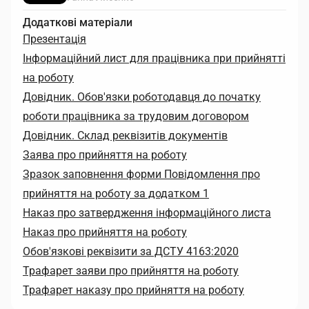
Додаткові матеріали
Презентація
Інформаційний лист для працівника при прийнятті
на роботу
Довідник. Обов'язки роботодавця до початку
роботи працівника за трудовим договором
Довідник. Склад реквізитів документів
Заява про прийняття на роботу
Зразок заповнення форми Повідомлення про
прийняття на роботу за додатком 1
Наказ про затвердження інформаційного листа
Наказ про прийняття на роботу
Обов'язкові реквізити за ДСТУ 4163:2020
Трафарет заяви про прийняття на роботу
Трафарет наказу про прийняття на роботу