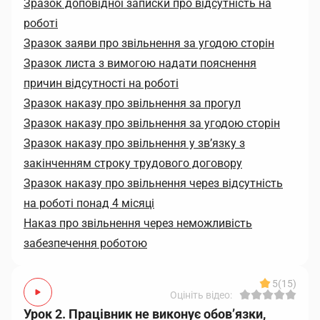
Зразок доповідної записки про відсутність на
роботі
Зразок заяви про звільнення за угодою сторін
Зразок листа з вимогою надати пояснення
причин відсутності на роботі
Зразок наказу про звільнення за прогул
Зразок наказу про звільнення за угодою сторін
Зразок наказу про звільнення у зв’язку з
закінченням строку трудового договору
Зразок наказу про звільнення через відсутність
на роботі понад 4 місяці
Наказ про звільнення через неможливість
забезпечення роботою
5
(15)
Оцініть відео:
Урок 2. Працівник не виконує обов’язки,