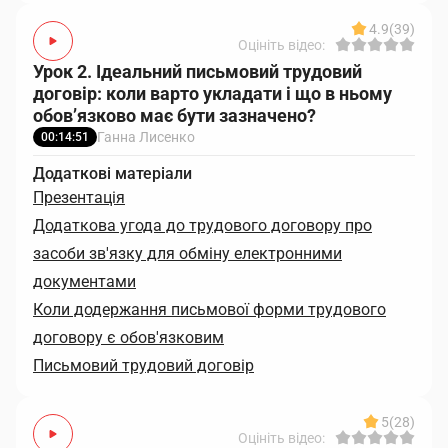
4.9
(39)
Оцініть відео:
Урок 2. Ідеальний письмовий трудовий
договір: коли варто укладати і що в ньому
обов’язково має бути зазначено?
Ганна Лисенко
00:14:51
Додаткові матеріали
Презентація
Додаткова угода до трудового договору про
засоби зв'язку для обміну електронними
документами
Коли додержання письмової форми трудового
договору є обов'язковим
Письмовий трудовий договір
5
(28)
Оцініть відео: