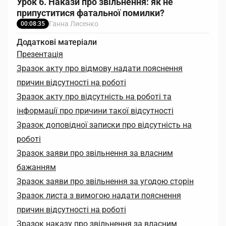
Урок 6. Накази про звільнення: як не
припуститися фатальної помилки?
Ганна Лисенко
00:08:35
Додаткові матеріали
Презентація
Зразок акту про відмову надати пояснення
причин відсутності на роботі
Зразок акту про відсутність на роботі та
інформації про причини такої відсутності
Зразок доповідної записки про відсутність на
роботі
Зразок заяви про звільнення за власним
бажанням
Зразок заяви про звільнення за угодою сторін
Зразок листа з вимогою надати пояснення
причин відсутності на роботі
Зразок наказу про звільнення за власним