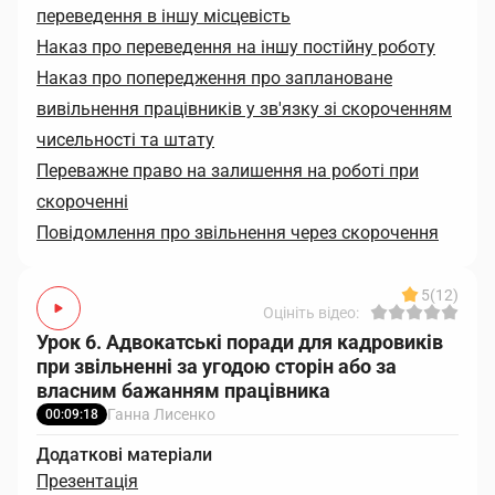
переведення в іншу місцевість
Наказ про переведення на іншу постійну роботу
Наказ про попередження про заплановане
вивільнення працівників у зв'язку зі скороченням
чисельності та штату
Переважне право на залишення на роботі при
скороченні
Повідомлення про звільнення через скорочення
5
(12)
Оцініть відео:
Урок 6. Адвокатські поради для кадровиків
при звільненні за угодою сторін або за
власним бажанням працівника
Ганна Лисенко
00:09:18
Додаткові матеріали
Презентація