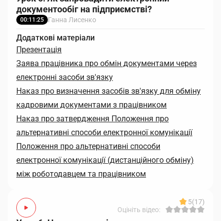
документообіг на підприємстві?
Ганна Лисенко
00:11:25
Додаткові матеріали
Презентація
Заява працівника про обмін документами через
електронні засоби зв'язку
Наказ про визначення засобів зв'язку для обміну
кадровими документами з працівником
Наказ про затвердження Положення про
альтернативні способи електронної комунікації
Положення про альтернативні способи
електронної комунікації (дистанційного обміну)
між роботодавцем та працівником
5
(17)
Оцініть відео: