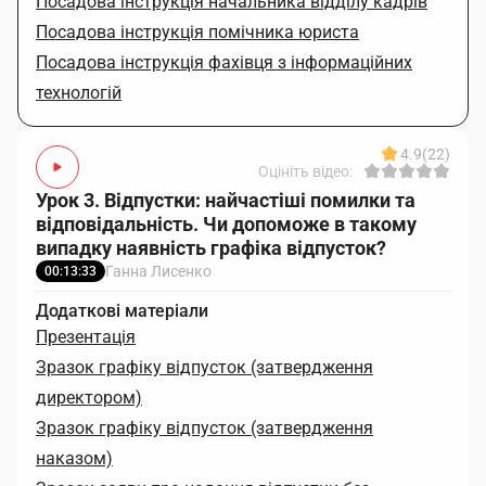
Посадова інструкція начальника відділу кадрів
Посадова інструкція помічника юриста
Посадова інструкція фахівця з інформаційних
технологій
4.9
(22)
Оцініть відео:
Урок 3. Відпустки: найчастіші помилки та
відповідальність. Чи допоможе в такому
випадку наявність графіка відпусток?
Ганна Лисенко
00:13:33
Додаткові матеріали
Презентація
Зразок графіку відпусток (затвердження
директором)
Зразок графіку відпусток (затвердження
наказом)