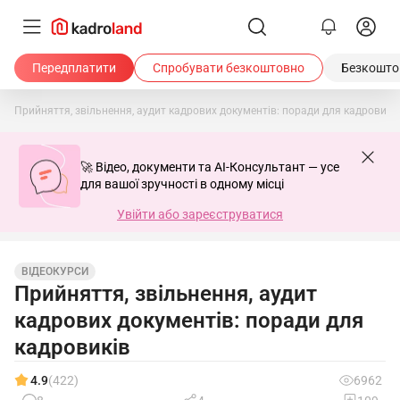
Передплатити
Спробувати безкоштовно
Безкоштов
Прийняття, звільнення, аудит кадрових документів: поради для кадровикі
🚀 Відео, документи та AI-Консультант — усе
для вашої зручності в одному місці
Увійти або зареєструватися
ВІДЕОКУРСИ
Прийняття, звільнення, аудит
кадрових документів: поради для
кадровиків
4.9
(422)
6962