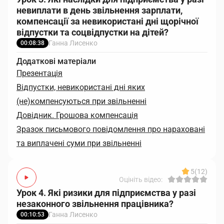
невиплати в день звільнення зарплати,
компенсації за невикористані дні щорічної
відпустки та соцвідпустки на дітей?
Ганна Лисенко
00:08:38
Додаткові матеріали
Презентація
Відпустки, невикористані дні яких
(не)компенсуються при звільненні
Довідник. Грошова компенсація
Зразок письмового повідомлення про нараховані
та виплачені суми при звільненні
5
(12)
Оцініть відео:
Урок 4. Які ризики для підприємства у разі
незаконного звільнення працівника?
Ганна Лисенко
00:10:53