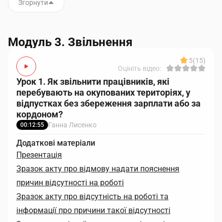
Згорнути
Модуль 3. Звільнення
5
(15)
Оцініть відео:
Урок 1. Як звільнити працівників, які
перебувають на окупованих територіях, у
відпустках без збереження зарплати або за
кордоном?
Ганна Лисенко
00:12:55
Додаткові матеріали
Презентація
Зразок акту про відмову надати пояснення
причин відсутності на роботі
Зразок акту про відсутність на роботі та
інформації про причини такої відсутності