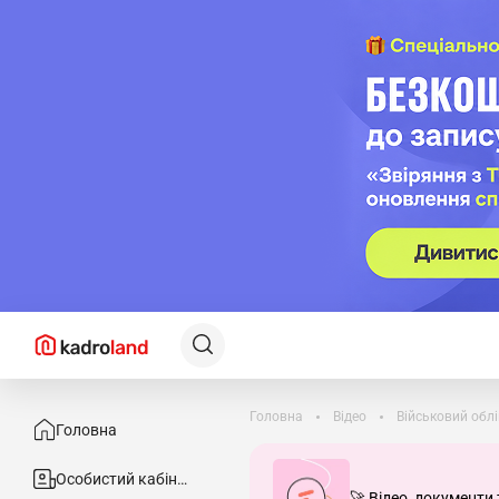
Головна
Відео
Військовий облі
Головна
Особистий кабінет
🚀 Відео, документи 