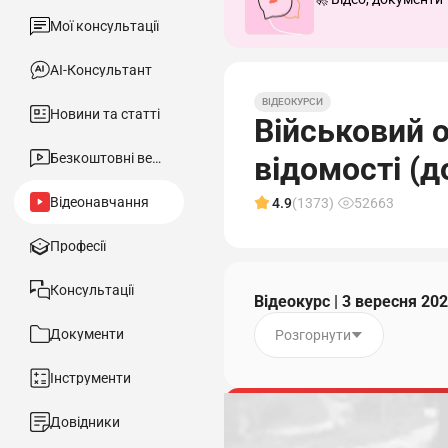
Мої консультації
АІ-Консультант
ВІДЕОКУРСИ
Новини та статті
Військовий о
Безкоштовні вебінари
відомості (д
Відеонавчання
4.9
(1373)
52663
Професії
Консультації
Відеокурс | 3 вересня 20
Документи
Розгорнути
Інструменти
Довідники