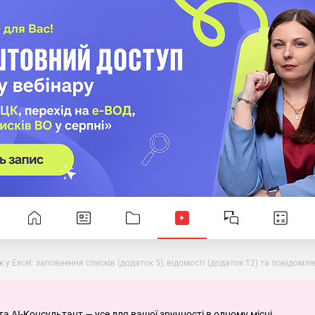
к у Excel: заповнення списків (додаток 5), відомості (додаток 12) та повідомле
та AI-Консультант — усе для вашої зручності в одному місці