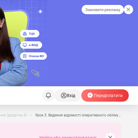
Замовити рекламу
Вхід
Передплатити
ння (додаток 4)
Урок 3. Ведення відомості оперативного обліку (додаток 12) у Excel
Увійти або зареєструватися