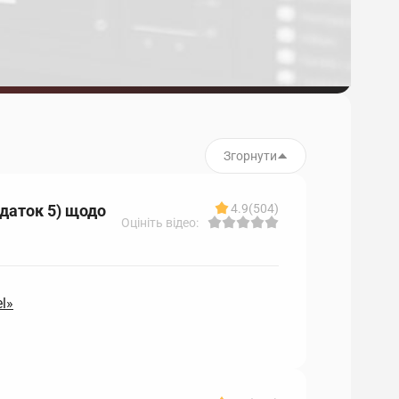
Згорнути
одаток 5) щодо
4.9
(504)
Оцініть відео:
l»