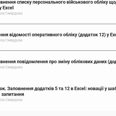
овнення списку персонального військового обліку щ
у Excel
ла Смердова
ення відомості оперативного обліку (додаток 12) у Ex
ла Смердова
овнення повідомлення про зміну облікових даних (дод
ла Смердова
к. Заповнення додатків 5 та 12 в Excel: новації у шаб
 запитання
ла Смердова