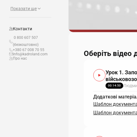
Показати ще
Контакти
0 800 607 507
(безкоштовно)
+380 67 008 70 55
Оберіть відео 
info@kadroland.com
Про нас
Урок 1. Зап
військовозо
Людми
00:14:50
Додаткові матеріа
Шаблон документа 
Шаблон документа