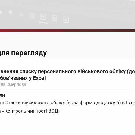
для перегляду
овнення списку персонального військового обліку (д
бов’язаних у Excel
ла Смердова
ли
«Списки військового обліку (нова форма додатку 5) в Exce
 «Контроль чинності ВОД»