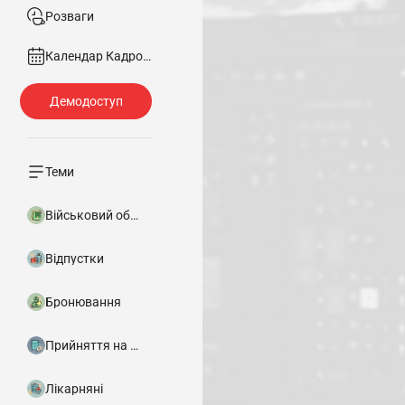
Розваги
Календар Кадровика
Теми
Військовий облік
Відпустки
Бронювання
Прийняття на роботу
Лікарняні