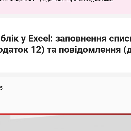
блік у Excel: заповнення списк
одаток 12) та повідомлення (
25