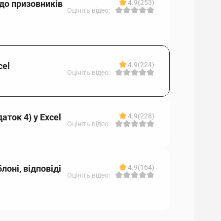
одо призовників
4.9
(253)
Оцініть відео:
cel
4.9
(224)
Оцініть відео:
аток 4) у Excel
4.9
(228)
Оцініть відео:
лоні, відповіді
4.9
(164)
Оцініть відео: