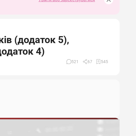
ів (додаток 5),
додаток 4)
521
67
545