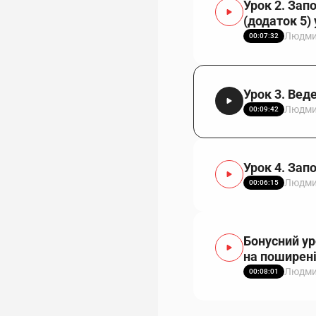
Урок 2. Зап
(додаток 5) 
Людми
00:07:32
Урок 3. Вед
Людми
00:09:42
Урок 4. Зап
Людми
00:06:15
Бонусний уро
на поширені
Людми
00:08:01