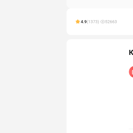
4.9
(1373)
52663
К