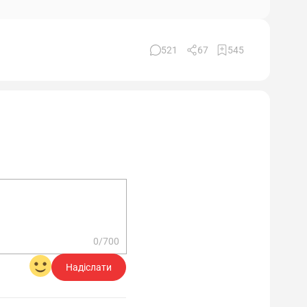
521
67
545
0/700
Надіслати