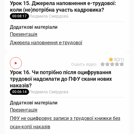
Урок 15. Джерела наповнення е-трудової:
коли (не)потрібна участь кадровика?
Людмила Смердова
00:08:17
Додаткові матеріали
Презентація
Джерела наповнення е-трудової
5
(21)
Оцініть відео:
Урок 16. Чи потрібно після оцифрування
трудової надсилати до ПФУ скани нових
наказів?
Людмила Смердова
00:06:14
Додаткові матеріали
Презентація
ПФУ не оцифровує записи з трудової книжки без
скан-копії наказів