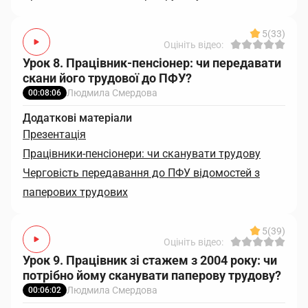
5
(33)
Оцініть відео:
Урок 8. Працівник-пенсіонер: чи передавати
скани його трудової до ПФУ?
Людмила Смердова
00:08:06
Додаткові матеріали
Презентація
Працівники-пенсіонери: чи сканувати трудову
Черговість передавання до ПФУ відомостей з
паперових трудових
5
(39)
Оцініть відео:
Урок 9. Працівник зі стажем з 2004 року: чи
потрібно йому сканувати паперову трудову?
Людмила Смердова
00:06:02