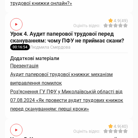
трудової книжки онлайн?»
4.9
(49)
Оцініть відео:
Урок 4. Аудит паперової трудової перед
скануванням: чому ПФУ не приймає скани?
Людмила Смердова
00:16:54
Додаткові матеріали
Презентація
Аудит паперової трудової книжки: механізм
виправлення помилок
Роз’яснення ГУ ПФУ у Миколаївській області від
07.08.2024 «Як провести аудит трудових книжок
перед скануванням: перші кроки»
4.9
(40)
Оцініть відео: