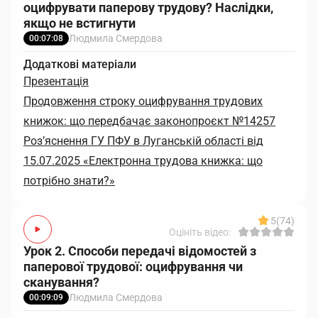
оцифрувати паперову трудову? Наслідки,
якщо не встигнути
Людмила Смердова
00:07:08
Додаткові матеріали
Презентація
Продовження строку оцифрування трудових
книжок: що передбачає законопроєкт №14257
Роз’яснення ГУ ПФУ в Луганській області від
15.07.2025 «Електронна трудова книжка: що
потрібно знати?»
5
(74)
Оцініть відео:
Урок 2. Способи передачі відомостей з
паперової трудової: оцифрування чи
сканування?
Людмила Смердова
00:09:09