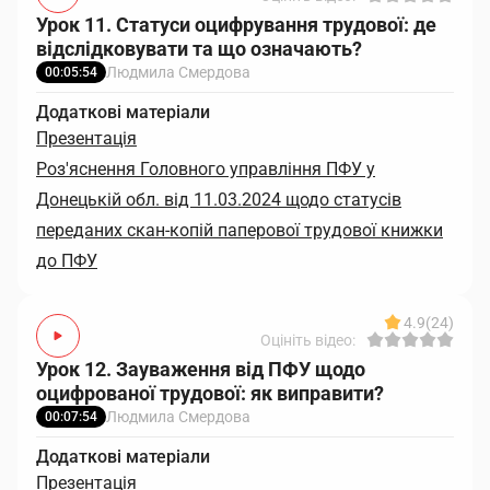
Урок 11. Статуси оцифрування трудової: де
відслідковувати та що означають?
Людмила Смердова
00:05:54
Додаткові матеріали
Презентація
Роз'яснення Головного управління ПФУ у
Донецькій обл. від 11.03.2024 щодо статусів
переданих скан-копій паперової трудової книжки
до ПФУ
4.9
(24)
Оцініть відео:
Урок 12. Зауваження від ПФУ щодо
оцифрованої трудової: як виправити?
Людмила Смердова
00:07:54
Додаткові матеріали
Презентація