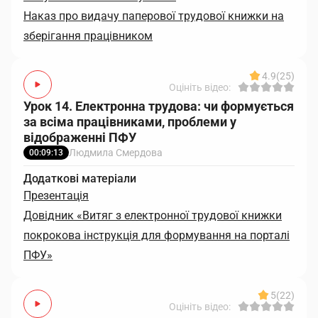
Наказ про видачу паперової трудової книжки на
зберігання працівником
4.9
(25)
Оцініть відео:
Урок 14. Електронна трудова: чи формується
за всіма працівниками, проблеми у
відображенні ПФУ
Людмила Смердова
00:09:13
Додаткові матеріали
Презентація
Довідник «Витяг з електронної трудової книжки
покрокова інструкція для формування на порталі
ПФУ»
5
(22)
Оцініть відео: