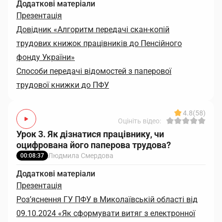
Додаткові матеріали
Презентація
Довідник «Алгоритм передачі скан-копій
трудових книжок працівників до Пенсійного
фонду України»
Способи передачі відомостей з паперової
трудової книжки до ПФУ
4.8
(58)
Оцініть відео:
Урок 3. Як дізнатися працівнику, чи
оцифрована його паперова трудова?
Людмила Смердова
00:08:37
Додаткові матеріали
Презентація
Роз’яснення ГУ ПФУ в Миколаївській області від
09.10.2024 «Як сформувати витяг з електронної