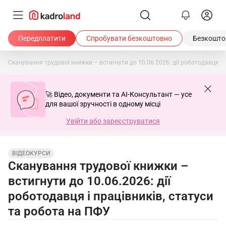
Передплатити
Спробувати безкоштовно
Безкоштов
Сканування трудової книжки – встигнути до 10.06.2026: дії роботодавця і 
🚀 Відео, документи та AI-Консультант — усе
для вашої зручності в одному місці
Увійти або зареєструватися
ВІДЕОКУРСИ
Сканування трудової книжки –
встигнути до 10.06.2026: дії
роботодавця і працівників, статуси
та робота на ПФУ