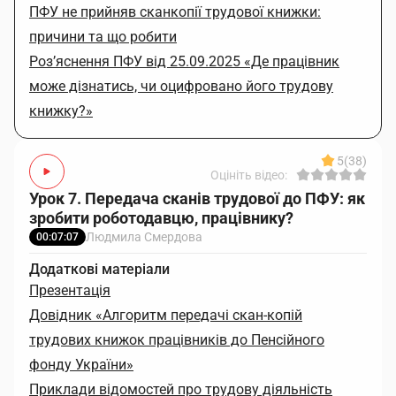
ПФУ не прийняв сканкопії трудової книжки:
причини та що робити
Роз’яснення ПФУ від 25.09.2025 «Де працівник
може дізнатись, чи оцифровано його трудову
книжку?»
5
(38)
Оцініть відео:
Урок 7. Передача сканів трудової до ПФУ: як
зробити роботодавцю, працівнику?
Людмила Смердова
00:07:07
Додаткові матеріали
Презентація
Довідник «Алгоритм передачі скан-копій
трудових книжок працівників до Пенсійного
фонду України»
Приклади відомостей про трудову діяльність