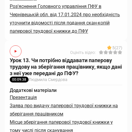
Роз'яснення Головного управління ПФУ в
Чернівецькій обл. від 17.01.2024 про необхідність
уточнити відомості після подання скан-копій
паперової трудової книжки до ПФУ
5
(27)
Оцініть відео:
Урок 13. Чи потрібно віддавати паперову
трудову на зберігання працівнику, якщо дані
з неї уже передані до ПФУ?
Людмила Смердова
00:09:38
Додаткові матеріали
Презентація
Заява про видачу паперової трудової книжки на
зберігання працівником
Місце зберігання паперової трудової книжки у
тому числі після сканування