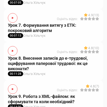
Ольга Хільчук
00:07:05
4.9
(13)
Оцініть відео:
Урок 7. Формування витягу з ЕТК:
покроковий алгоритм
Ольга Хільчук
00:07:13
4.8
(10)
Оцініть відео:
Урок 8. Внесення записів до е-трудової,
оцифрування паперової трудової: як це
виконати?
Ольга Хільчук
00:11:28
4.8
(7)
Оцініть відео:
Урок 9. Робота з XML-файлом: як
сформувати та коли необхідний?
Ольга Хільчук
00:14:00