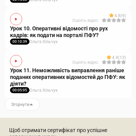
4.8
(9)
Оцініть відео:
Урок 10. Оперативні відомості про рух
кадрів: як подати на порталі ПФУ?
Ольга Хільчук
00:10:39
4.9
(13)
Оцініть відео:
Урок 11. Неможливість виправлення раніше
поданих оперативних відомостей до ПФУ: як
діяти?
Ольга Хільчук
00:05:05
Згорнути
Щоб отримати сертифікат про успішне