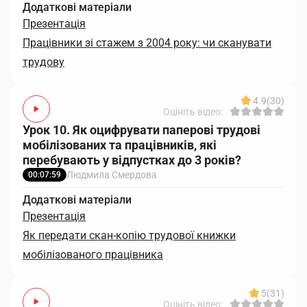
Додаткові матеріали
Презентація
Працівники зі стажем з 2004 року: чи сканувати
трудову
4.9
(30)
Оцініть відео:
Урок 10. Як оцифрувати паперові трудові
мобілізованих та працівників, які
перебувають у відпустках до 3 років?
Людмила Смердова
00:07:59
Додаткові матеріали
Презентація
Як передати скан-копію трудової книжки
мобілізованого працівника
5
(31)
Оцініть відео: