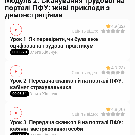
Модуль 2. Сканування трудової на
порталі ПФУ: живі приклади з
демонстраціями
4.9
(22)
Оцініть відео:
Урок 1. Як перевірити, чи була вже
оцифрована трудова: практикум
Ольга Хільчук
00:06:20
4.9
(23)
Оцініть відео:
Урок 2. Передача сканкопій на порталі ПФУ:
кабінет страхувальника
Ольга Хільчук
00:08:31
4.8
(20)
Оцініть відео:
Урок 3. Передача сканкопій на порталі ПФУ:
кабінет застрахованої особи