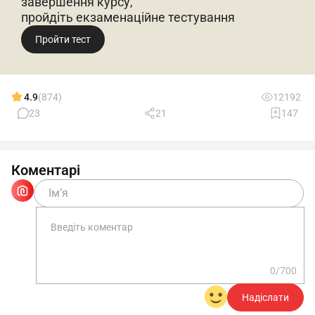
завершення курсу,
пройдіть екзаменаційне тестування
Пройти тест
4.9
(874)
12192
23
21
147
Коментарі
0/700
Надіслати