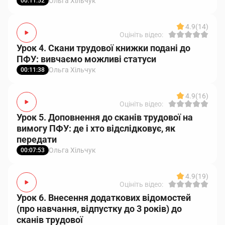
Ольга Хільчук
00:11:52
4.9
(14)
Оцініть відео:
Урок 4. Скани трудової книжки подані до
ПФУ: вивчаємо можливі статуси
Ольга Хільчук
00:11:38
4.9
(16)
Оцініть відео:
Урок 5. Доповнення до сканів трудової на
вимогу ПФУ: де і хто відслідковує, як
передати
Ольга Хільчук
00:07:53
4.9
(19)
Оцініть відео:
Урок 6. Внесення додаткових відомостей
(про навчання, відпустку до 3 років) до
сканів трудової