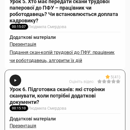
Урок 5. Хто має передати скани трудової
паперової до ПФУ – працівник чи
роботодавець? Чи встановлюється доплата
кадровику?
Людмила Смердова
00:15:07
Додаткові матеріали
Презентація
Подання скан-копій трудової до ПФУ: працівник
чи роботодавець, алгоритм їх дій
5
(41)
Оцініть відео:
Урок 6. Підготовка сканів: які сторінки
сканувати, коли потрібні додаткові
документи?
Людмила Смердова
00:15:10
Додаткові матеріали
Презентація