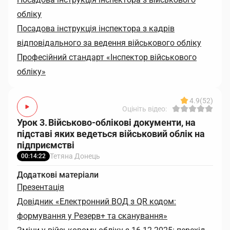
обліку
Посадова інструкція інспектора з кадрів
відповідального за ведення військового обліку
Професійний стандарт «Інспектор військового
обліку»
4.9
(52)
Оцініть відео:
Урок 3. Військово-облікові документи, на
підставі яких ведеться військовий облік на
підприємстві
Тетяна Донець
00:14:22
Додаткові матеріали
Презентація
Довідник «Електронний ВОД з QR кодом:
формування у Резерв+ та сканування»