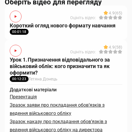
Оберіть відео для перегляду
4.9
(65)
Оцініть відео:
Короткий огляд нового формату навчання
00:01:18
4.9
(58)
Оцініть відео:
Урок 1. Призначення відповідального за
військовий облік: кого призначити та як
оформити?
Тетяна Донець
00:12:23
Додаткові матеріали
Презентація
Зразок заяви про покладання обов’язків з
ведення військового обліку
Зразок наказу про покладання обов’язків з
ведення військового обліку на директора