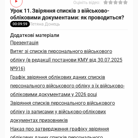
Оцініть відео:
Урок 11. Звіряння списків з військово-
обліковими документами: як проводиться?
Тетяна Донець
00:09:59
Додаткові матеріали
Презентація
Витяг зі списків персонального військового
обліку (в редакції̈ постанови КМУ від 30.07.2025
№916)
Графік звіряння облікових даних списків
персонального військового обліку з їх військово-
обліковими документами у 2026 році
Звіряння списків персонального військового
обліку із записами у військово-облікових
документах призовників
Наказ про затвердження графіку звіряння
облікових даних списків персонального