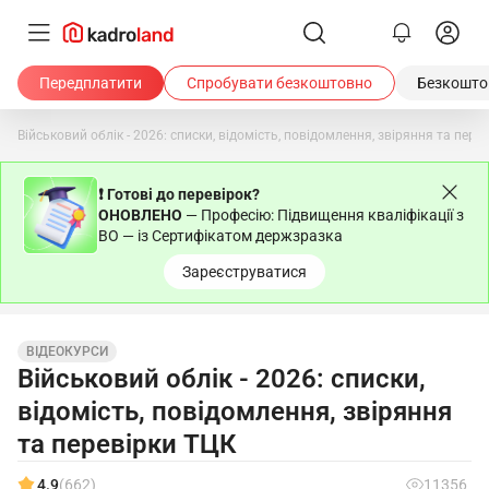
Передплатити
Спробувати безкоштовно
Безкоштов
Військовий облік - 2026: списки, відомість, повідомлення, звіряння та пере
❗ Готові до перевірок?
ОНОВЛЕНО
— Професію: Підвищення кваліфікації з
ВО — із Сертифікатом держзразка
Зареєструватися
ВІДЕОКУРСИ
Військовий облік - 2026: списки,
відомість, повідомлення, звіряння
та перевірки ТЦК
4.9
(662)
11356