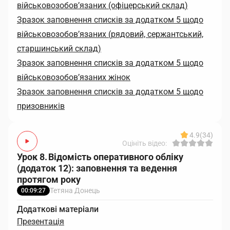
військовозобов’язаних (офіцерський склад)
Зразок заповнення списків за додатком 5 щодо
військовозобов’язаних (рядовий, сержантський,
старшинський склад)
Зразок заповнення списків за додатком 5 щодо
військовозобов’язаних жінок
Зразок заповнення списків за додатком 5 щодо
призовників
4.9
(34)
Оцініть відео:
Урок 8. Відомість оперативного обліку
(додаток 12): заповнення та ведення
протягом року
Тетяна Донець
00:09:27
Додаткові матеріали
Презентація