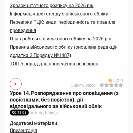
Зразок штатного розпису на 2026 рік
Інформація для стенду з військового обліку
Перевірки ТЦК: види, періодичність та правила
проведення
План роботи з військового обліку на 2026 рік
Правила військового обліку (оновлена редакція
додатка 2 Порядку №1487)
ТОП 5 порад для проведення перевірок
5
(22)
Оцініть відео:
Урок 14. Розпорядження про оповіщення (з
повістками, без повісток): дії
відповідального за військовий облік
Тетяна Донець
00:11:08
Додаткові матеріали
Презентація