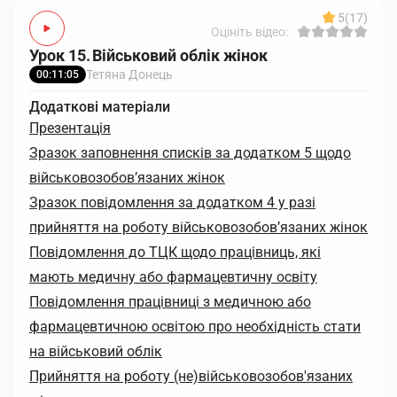
5
(17)
Оцініть відео:
Урок 15. Військовий облік жінок
Тетяна Донець
00:11:05
Додаткові матеріали
Презентація
Зразок заповнення списків за додатком 5 щодо
військовозобов’язаних жінок
Зразок повідомлення за додатком 4 у разі
прийняття на роботу військовозобов’язаних жінок
Повідомлення до ТЦК щодо працівниць, які
мають медичну або фармацевтичну освіту
Повідомлення працівниці з медичною або
фармацевтичною освітою про необхідність стати
на військовий облік
Прийняття на роботу (не)військовозобов'язаних