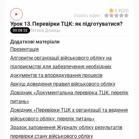
4.9
(23)
Оцініть відео:
Урок 13. Перевірки ТЦК: як підготуватися?
Тетяна Донець
00:08:52
Додаткові матеріали
Презентація
Алгоритм організації військового обліку на
підприємстві для забезпечення необхідних
документів та впорядкування процесів
Аркуш доведення правил військового обліку
Довідник «Документальна перевірка ТЦК: перелік
питань»
Довідник «Перевірки ТЦК з організації та ведення
військового обліку: перелік питань»
Зразок заповнення Журналу обліку результатів
перевірки стану військового обліку