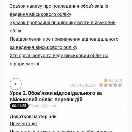
Зразок наказу про покладання обов’язків із
ведення військового обліку
Зразок пропозиції працівнику вести військовий
облік
Повідомлення про призначення відповідального
за ведення військового обліку
Хто організовує та веде військовий облік на
підприємстві
4.8
(60)
Оцініть відео:
Урок 2. Обов’язки відповідального за
військовий облік: перелік дій
Тетяна Донець
00:11:25
Додаткові матеріали
Презентація
Посадова інструкція інспектора з військового