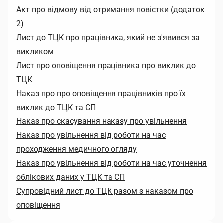
Акт про відмову від отримання повістки (додаток
2)
Лист до ТЦК про працівника, який не з'явився за
викликом
Лист про оповіщення працівника про виклик до
ТЦК
Наказ про про оповіщення працівників про їх
виклик до ТЦК та СП
Наказ про скасування наказу про увільнення
Наказ про увільнення від роботи на час
проходження медичного огляду
Наказ про увільнення від роботи на час уточнення
облікових даних у ТЦК та СП
Супровідний лист до ТЦК разом з наказом про
оповіщення