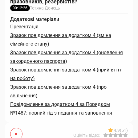
призовників, резервістів?
Тетяна Донець
00:12:26
Додаткові матеріали
Презентація
Зразок повідомлення за додатком 4 (зміна
сімейного стану)
Зразок повідомлення за додатком 4 (оновлення
закордонного паспорта)
Зразок повідомлення за додатком 4 (прийняття
на роботу)
Зразок повідомлення за додатком 4 (про
звільнення)
Повідомлення за додатком 4 за Порядком
№1487: повний гід з подання та заповнення
4.9
(51)
Оцініть відео: