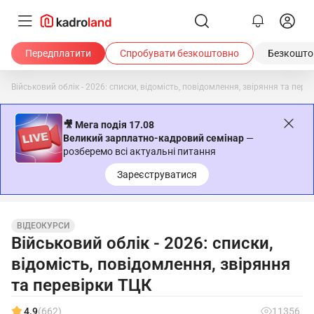
Передплатити
Спробувати безкоштовно
Безкоштов
Військовий облік - 2026: списки, відомість, повідомлення, звіряння та пере
🎥 Мега подія 17.08
Великий зарплатно-кадровий семінар
—
розберемо всі актуальні питання
Зареєструватися
ВІДЕОКУРСИ
Військовий облік - 2026: списки,
відомість, повідомлення, звіряння
та перевірки ТЦК
4.9
(662)
11356