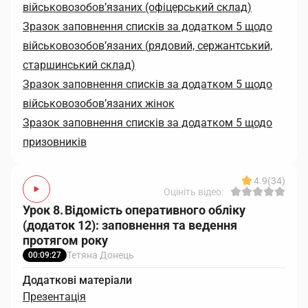
військовозобов’язаних (офіцерський склад)
Зразок заповнення списків за додатком 5 щодо
військовозобов’язаних (рядовий, сержантський,
старшинський склад)
Зразок заповнення списків за додатком 5 щодо
військовозобов’язаних жінок
Зразок заповнення списків за додатком 5 щодо
призовників
4.9
(34)
Оцініть відео:
Урок 8. Відомість оперативного обліку
(додаток 12): заповнення та ведення
протягом року
Тетяна Донець
00:09:27
Додаткові матеріали
Презентація