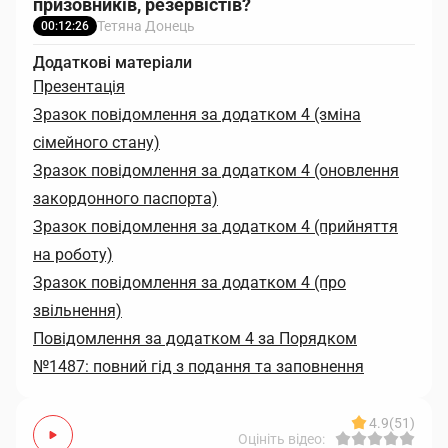
призовників, резервістів?
Тетяна Донець
00:12:26
Додаткові матеріали
Презентація
Зразок повідомлення за додатком 4 (зміна
сімейного стану)
Зразок повідомлення за додатком 4 (оновлення
закордонного паспорта)
Зразок повідомлення за додатком 4 (прийняття
на роботу)
Зразок повідомлення за додатком 4 (про
звільнення)
Повідомлення за додатком 4 за Порядком
№1487: повний гід з подання та заповнення
4.9
(51)
Оцініть відео: