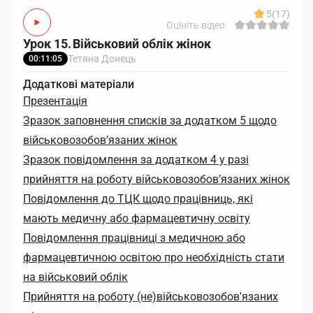
5
(17)
Оцініть відео:
Урок 15. Військовий облік жінок
Тетяна Донець
00:11:05
Додаткові матеріали
Презентація
Зразок заповнення списків за додатком 5 щодо
військовозобов’язаних жінок
Зразок повідомлення за додатком 4 у разі
прийняття на роботу військовозобов’язаних жінок
Повідомлення до ТЦК щодо працівниць, які
мають медичну або фармацевтичну освіту
Повідомлення працівниці з медичною або
фармацевтичною освітою про необхідність стати
на військовий облік
Прийняття на роботу (не)військовозобов'язаних