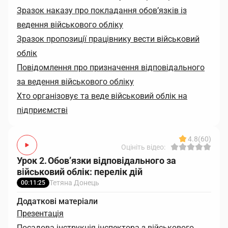
Зразок наказу про покладання обов’язків із
ведення військового обліку
Зразок пропозиції працівнику вести військовий
облік
Повідомлення про призначення відповідального
за ведення військового обліку
Хто організовує та веде військовий облік на
підприємстві
4.8
(60)
Оцініть відео:
Урок 2. Обов’язки відповідального за
військовий облік: перелік дій
Тетяна Донець
00:11:25
Додаткові матеріали
Презентація
Посадова інструкція інспектора з військового