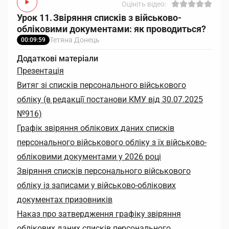
Оцініть відео:
Урок 11. Звіряння списків з військово-
обліковими документами: як проводиться?
Тетяна Донець
00:09:59
Додаткові матеріали
Презентація
Витяг зі списків персонального військового
обліку (в редакції̈ постанови КМУ від 30.07.2025
№916)
Графік звіряння облікових даних списків
персонального військового обліку з їх військово-
обліковими документами у 2026 році
Звіряння списків персонального військового
обліку із записами у військово-облікових
документах призовників
Наказ про затвердження графіку звіряння
облікових даних списків персонального