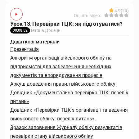
4.9
(23)
Оцініть відео:
Урок 13. Перевірки ТЦК: як підготуватися?
Тетяна Донець
00:08:52
Додаткові матеріали
Презентація
Алгоритм організації військового обліку на
підприємстві для забезпечення необхідних
документів та впорядкування процесів
Аркуш доведення правил військового обліку
Довідник «Документальна перевірка ТЦК: перелік
питань»
Довідник «Перевірки ТЦК з організації та ведення
військового обліку: перелік питань»
Зразок заповнення Журналу обліку результатів
перевірки стану військового обліку