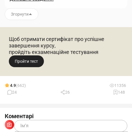
Згорнути
Щоб отримати сертифікат про успішне
завершення курсу,
пройдіть екзаменаційне тестування
Пройти тест
4.9
(662)
11356
24
26
148
Коментарі