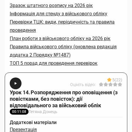
Зразок штатного розпису на 2026 рік
Інформація для стенду з військового обліку
Перевірки ТЦК: види, періодичність та правила
проведення
План роботи з військового обліку на 2026 рік
Правила військового обліку (оновлена редакція
додатка 2 Порядку №1487)
ТОП 5 порад для проведення перевірок
5
(22)
Оцініть відео:
Урок 14. Розпорядження про оповіщення (з
повістками, без повісток): дії
відповідального за військовий облік
Тетяна Донець
00:11:08
Додаткові матеріали
Презентація