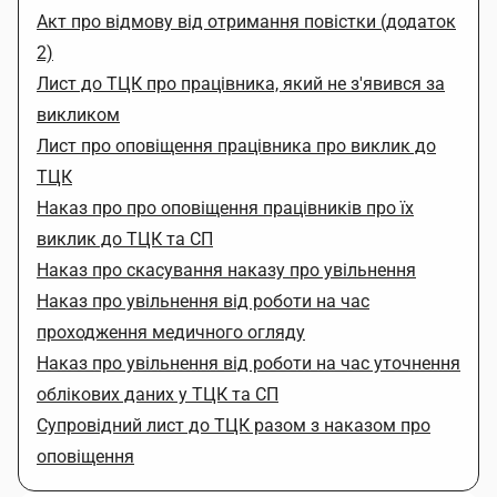
Акт про відмову від отримання повістки (додаток
2)
Лист до ТЦК про працівника, який не з'явився за
викликом
Лист про оповіщення працівника про виклик до
ТЦК
Наказ про про оповіщення працівників про їх
виклик до ТЦК та СП
Наказ про скасування наказу про увільнення
Наказ про увільнення від роботи на час
проходження медичного огляду
Наказ про увільнення від роботи на час уточнення
облікових даних у ТЦК та СП
Супровідний лист до ТЦК разом з наказом про
оповіщення