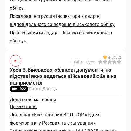
обліку
Посадова інструкція інспектора з кадрів
відповідального за ведення військового обліку
Професійний стандарт «Інспектор військового
обліку»
4.9
(52)
Оцініть відео:
Урок 3. Військово-облікові документи, на
підставі яких ведеться військовий облік на
підприємстві
Тетяна Донець
00:14:22
Додаткові матеріали
Презентація
Довідник «Електронний ВОД з QR кодом:
формування у Резерв+ та сканування»