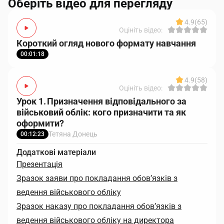
Оберіть відео для перегляду
4.9
(65)
Оцініть відео:
Короткий огляд нового формату навчання
00:01:18
4.9
(58)
Оцініть відео:
Урок 1. Призначення відповідального за
військовий облік: кого призначити та як
оформити?
Тетяна Донець
00:12:23
Додаткові матеріали
Презентація
Зразок заяви про покладання обов’язків з
ведення військового обліку
Зразок наказу про покладання обов’язків з
ведення військового обліку на директора