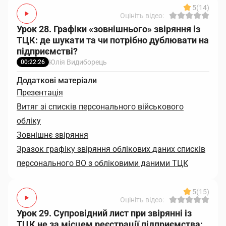
5
(14)
Оцініть відео:
Урок 28. Графіки «зовнішнього» звіряння із
ТЦК: де шукати та чи потрібно дублювати на
підприємстві?
Юлія Видиборець
00:22:26
Додаткові матеріали
Презентація
Витяг зі списків персонального військового
обліку
Зовнішнє звіряння
Зразок графіку звіряння облікових даних списків
персонального ВО з обліковими даними ТЦК
5
(15)
Оцініть відео:
Урок 29. Супровідний лист при звірянні із
ТЦК не за місцем реєстрації підприємства: