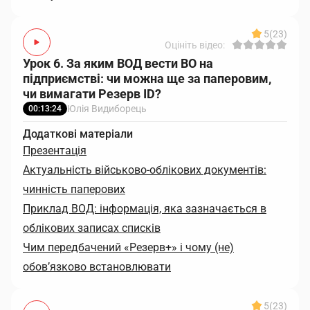
5
(23)
Оцініть відео:
Урок 6. За яким ВОД вести ВО на
підприємстві: чи можна ще за паперовим,
чи вимагати Резерв ID?
Юлія Видиборець
00:13:24
Додаткові матеріали
Презентація
Актуальність військово-облікових документів:
чинність паперових
Приклад ВОД: інформація, яка зазначається в
облікових записах списків
Чим передбачений «Резерв+» і чому (не)
обов’язково встановлювати
5
(23)