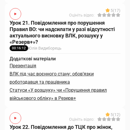
5
(17)
Оцініть відео:
Урок 21. Повідомлення про порушення
Правил ВО: чи надсилати у разі відсутності
актуального висновку ВЛК, розшуку у
«Резерв+»?
Юлія Видиборець
00:16:12
Додаткові матеріали
Презентація
ВЛК під час воєнного стану: обов’язки
роботодавця та працівника
Статуси «У розшуку» чи «Порушення правил
військового обліку» в Резерв+
5
(12)
Оцініть відео:
Урок 22. Повідомлення до ТЦК про жінок,