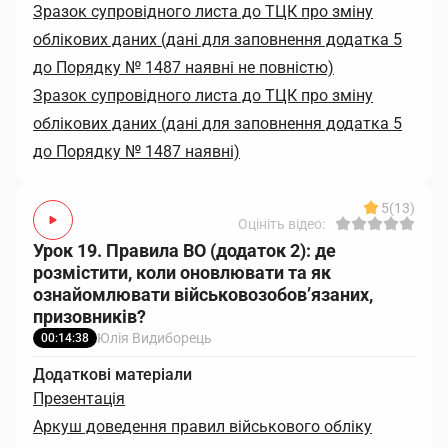
Зразок супровідного листа до ТЦК про зміну
облікових даних (дані для заповнення додатка 5
до Порядку № 1487 наявні не повністю)
Зразок супровідного листа до ТЦК про зміну
облікових даних (дані для заповнення додатка 5
до Порядку № 1487 наявні)
5
(13)
Оцініть відео:
Урок 19. Правила ВО (додаток 2): де
розмістити, коли оновлювати та як
ознайомлювати військовозобов’язаних,
призовників?
Юлія Видиборець
00:14:38
Додаткові матеріали
Презентація
Аркуш доведення правил військового обліку