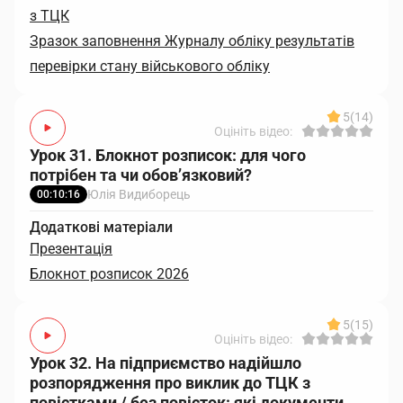
з ТЦК
Зразок заповнення Журналу обліку результатів
перевірки стану військового обліку
5
(14)
Оцініть відео:
Урок 31. Блокнот розписок: для чого
потрібен та чи обов’язковий?
Юлія Видиборець
00:10:16
Додаткові матеріали
Презентація
Блокнот розписок 2026
5
(15)
Оцініть відео:
Урок 32. На підприємство надійшло
розпорядження про виклик до ТЦК з
повістками / без повісток: які документи