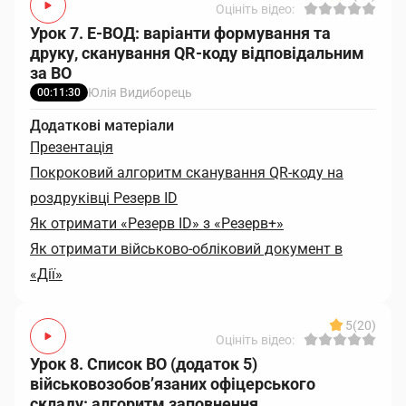
Оцініть відео:
Урок 7. Е-ВОД: варіанти формування та
друку, сканування QR-коду відповідальним
за ВО
Юлія Видиборець
00:11:30
Додаткові матеріали
Презентація
Покроковий алгоритм сканування QR-коду на
роздруківці Резерв ID
Як отримати «Резерв ID» з «Резерв+»
Як отримати військово-обліковий документ в
«Дії»
5
(20)
Оцініть відео:
Урок 8. Список ВО (додаток 5)
військовозобов’язаних офіцерського
складу: алгоритм заповнення