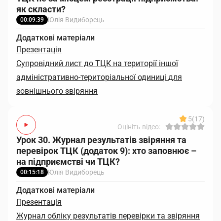
як скласти?
Юлія Видиборець
00:09:39
Додаткові матеріали
Презентація
Супровідний лист до ТЦК на території іншої
адміністративно-територіальної одиниці для
зовнішнього звіряння
5
(17)
Оцініть відео:
Урок 30. Журнал результатів звіряння та
перевірок ТЦК (додаток 9): хто заповнює –
на підприємстві чи ТЦК?
Юлія Видиборець
00:15:18
Додаткові матеріали
Презентація
Журнал обліку результатів перевірки та звіряння