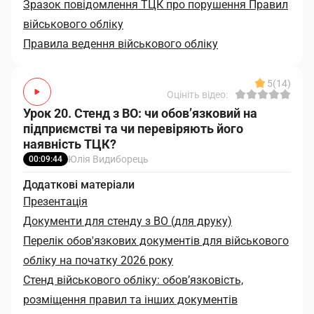
Зразок повідомлення ТЦК про порушення Правил
військового обліку
Правила ведення військового обліку
5
(14)
Оцініть відео:
Урок 20. Стенд з ВО: чи обов’язковий на
підприємстві та чи перевіряють його
наявність ТЦК?
Юлія Видиборець
00:09:44
Додаткові матеріали
Презентація
Документи для стенду з ВО (для друку)
Перелік обов'язкових документів для військового
обліку на початку 2026 року
Стенд військового обліку: обов’язковість,
розміщення правил та інших документів