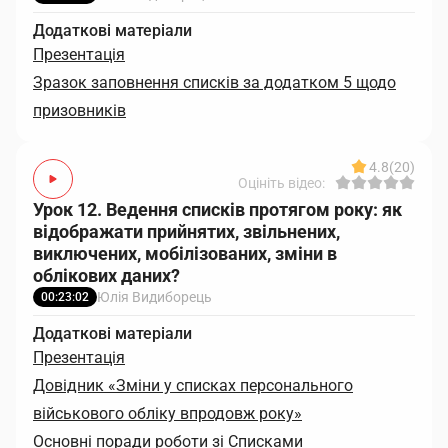
Додаткові матеріали
Презентація
Зразок заповнення списків за додатком 5 щодо
призовників
4.8
(20)
Оцініть відео:
Урок 12. Ведення списків протягом року: як
відображати прийнятих, звільнених,
виключених, мобілізованих, зміни в
облікових даних?
Юлія Видиборець
00:23:02
Додаткові матеріали
Презентація
Довідник «Зміни у списках персонального
військового обліку впродовж року»
Основні поради роботи зі Списками