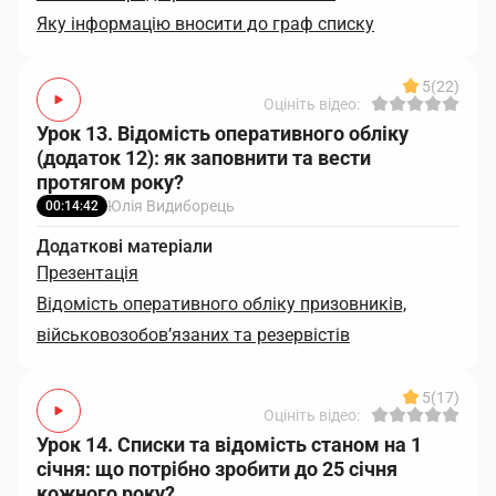
Яку інформацію вносити до граф списку
5
(22)
Оцініть відео:
Урок 13. Відомість оперативного обліку
(додаток 12): як заповнити та вести
протягом року?
Юлія Видиборець
00:14:42
Додаткові матеріали
Презентація
Відомість оперативного обліку призовників,
військовозобов’язаних та резервістів
5
(17)
Оцініть відео:
Урок 14. Списки та відомість станом на 1
січня: що потрібно зробити до 25 січня
кожного року?