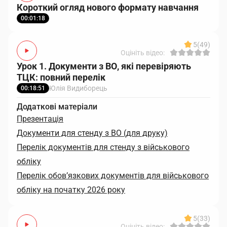
Короткий огляд нового формату навчання
00:01:18
5
(49)
Оцініть відео:
Урок 1. Документи з ВО, які перевіряють
ТЦК: повний перелік
Юлія Видиборець
00:18:51
Додаткові матеріали
Презентація
Документи для стенду з ВО (для друку)
Перелік документів для стенду з військового
обліку
Перелік обов’язкових документів для військового
обліку на початку 2026 року
5
(33)
Оцініть відео: