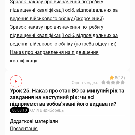
Зразок наказу про визначення потреби у
підвищенні кваліфікації осіб, відповідальних за
ведення військового обліку (скорочений)
Зразок наказу про визначення потреби у
підвищенні кваліфікації осіб, відповідальних за
ведення військового обліку (потреба відсутня)
Наказ про направлення на підвищення
кваліфікації
5
(13)
Оцініть відео:
Урок 25. Наказ про стан ВО за минулий рік та
завдання на наступний рік: чи всі
підприємства зобов’язані його видавати?
Юлія Видиборець
00:08:10
Додаткові матеріали
Презентація