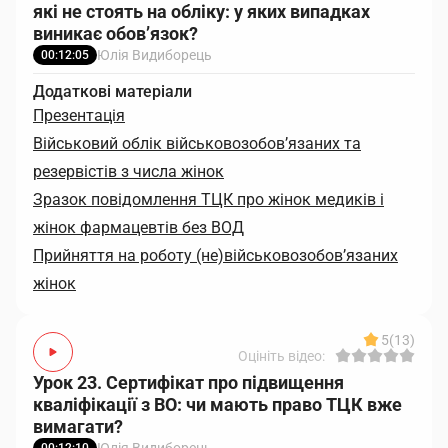
які не стоять на обліку: у яких випадках
виникає обов’язок?
Юлія Видиборець
00:12:05
Додаткові матеріали
Презентація
Військовий облік військовозобов’язаних та
резервістів з числа жінок
Зразок повідомлення ТЦК про жінок медиків і
жінок фармацевтів без ВОД
Прийняття на роботу (не)військовозобов’язаних
жінок
5
(13)
Оцініть відео:
Урок 23. Сертифікат про підвищення
кваліфікації з ВО: чи мають право ТЦК вже
вимагати?