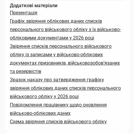
Додаткові матеріали
Презентація
Графік звіряння облікових даних списків
персонального військового обліку з їх військово-
обліковими документами у 2026 році
Звіряння списків персонального військового
обліку із записами у військово-облікових
документах призовників, військовозобов’язаних
та резервістів
Зразок наказу про затвердження графіку
звіряння облікових даних списків персонального
військового обліку у 2026 році
Повідомлення працівнику щодо оновлення
військово-облікових даних
Схема звіряння списків військового обліку