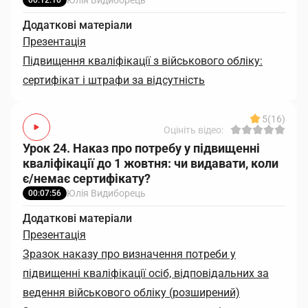
Юлія Видиборець
00:12:10
Додаткові матеріали
Презентація
Підвищення кваліфікації з військового обліку:
сертифікат і штрафи за відсутність
5
(16)
Оцініть відео:
Урок 24. Наказ про потребу у підвищенні
кваліфікації до 1 жовтня: чи видавати, коли
є/немає сертифікату?
Юлія Видиборець
00:07:56
Додаткові матеріали
Презентація
Зразок наказу про визначення потреби у
підвищенні кваліфікації осіб, відповідальних за
ведення військового обліку (розширений)