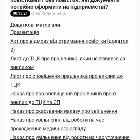
потрібно оформити на підприємстві?
Юлія Видиборець
00:18:21
Додаткові матеріали
Презентація
Акт про відмову від отримання повістки (додаток
2)
Лист до ТЦК про працівника, який не з’явився за
викликом
Лист про оповіщення працівника про виклик до
ТЦК
Наказ про про оповіщення працівників про їх
виклик до ТЦК та СП
Наказ про скасування наказу про увільнення
Наказ про увільнення від роботи на час
проходження медичного огляду
Наказ про увільнення від роботи на час уточнення