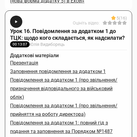
(нова форма додатку 5) в Excel»
5
(16)
Оцініть відео:
Урок 16. Повідомлення за додатком 1 до
ТЦК: щодо кого складається, як надсилати?
Юлія Видиборець
00:13:07
Додаткові матеріали
Презентація
Заповнення повідомлення за додатком 1
Повідомлення за додатком 1 (про звільнення/
призначення відповідального за військовий
облік)
Повідомлення за додатком 1 (про звільнення/
прийняття на роботу директора)
Повідомлення за додатком 1: повний гід з
подання та заповнення за Порядком №1487