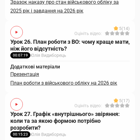
Зразок наказу про стан військового обліку за
2025 рік і завдання на 2026 рік
5
(14)
Оцініть відео:
Урок 26. План роботи з ВО: чому краще мати,
ніж його відсутність?
Юлія Видиборець
00:07:19
Додаткові матеріали
Презентація
План роботи з військового обліку на 2026 рік
5
(17)
Оцініть відео:
Урок 27. Графік «внутрішнього» звіряння:
коли та за якою формою потрібно
розробити?
Юлія Видиборець
00:15:23