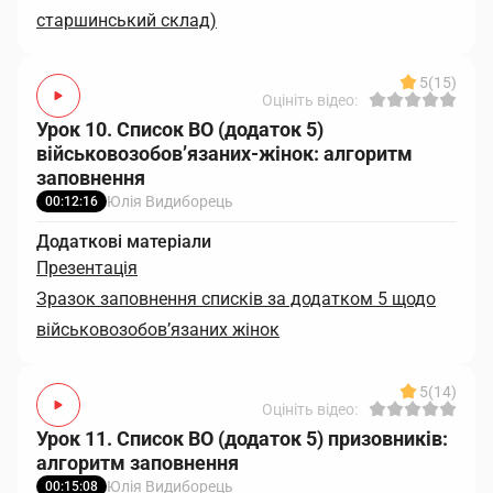
старшинський склад)
5
(15)
Оцініть відео:
Урок 10. Список ВО (додаток 5)
військовозобов’язаних-жінок: алгоритм
заповнення
Юлія Видиборець
00:12:16
Додаткові матеріали
Презентація
Зразок заповнення списків за додатком 5 щодо
військовозобов’язаних жінок
5
(14)
Оцініть відео:
Урок 11. Список ВО (додаток 5) призовників:
алгоритм заповнення
Юлія Видиборець
00:15:08