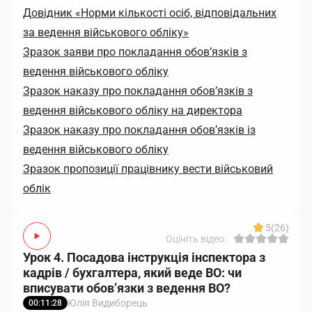
Довідник «Норми кількості осіб, відповідальних
за ведення військового обліку»
Зразок заяви про покладання обовʼязків з
ведення військового обліку
Зразок наказу про покладання обовʼязків з
ведення військового обліку на директора
Зразок наказу про покладання обов’язків із
ведення військового обліку
Зразок пропозиції працівнику вести військовий
облік
5
(26)
Оцініть відео:
Урок 4. Посадова інструкція інспектора з
кадрів / бухгалтера, який веде ВО: чи
вписувати обов’язки з ведення ВО?
Юлія Видиборець
00:11:28