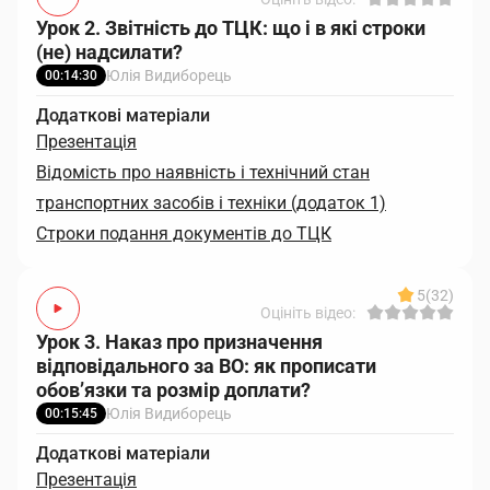
Урок 2. Звітність до ТЦК: що і в які строки
(не) надсилати?
Юлія Видиборець
00:14:30
Додаткові матеріали
Презентація
Відомість про наявність і технічний стан
транспортних засобів і техніки (додаток 1)
Строки подання документів до ТЦК
5
(32)
Оцініть відео:
Урок 3. Наказ про призначення
відповідального за ВО: як прописати
обов’язки та розмір доплати?
Юлія Видиборець
00:15:45
Додаткові матеріали
Презентація