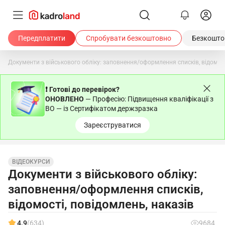
Передплатити
Спробувати безкоштовно
Безкоштов
Документи з військового обліку: заповнення/оформлення списків, відомост
❗ Готові до перевірок?
ОНОВЛЕНО
— Професію: Підвищення кваліфікації з
ВО — із Сертифікатом держзразка
Зареєструватися
ВІДЕОКУРСИ
Документи з військового обліку:
заповнення/оформлення списків,
відомості, повідомлень, наказів
4.9
(634)
9684