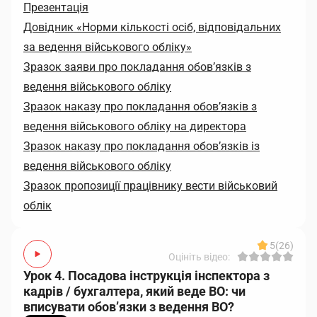
Презентація
Довідник «Норми кількості осіб, відповідальних
за ведення військового обліку»
Зразок заяви про покладання обовʼязків з
ведення військового обліку
Зразок наказу про покладання обовʼязків з
ведення військового обліку на директора
Зразок наказу про покладання обов’язків із
ведення військового обліку
Зразок пропозиції працівнику вести військовий
облік
5
(26)
Оцініть відео:
Урок 4. Посадова інструкція інспектора з
кадрів / бухгалтера, який веде ВО: чи
вписувати обов’язки з ведення ВО?