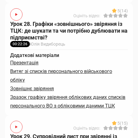
5
(14)
Оцініть відео:
Урок 28. Графіки «зовнішнього» звіряння із
ТЦК: де шукати та чи потрібно дублювати на
підприємстві?
Юлія Видиборець
00:22:26
Додаткові матеріали
Презентація
Витяг зі списків персонального військового
обліку
Зовнішнє звіряння
Зразок графіку звіряння облікових даних списків
персонального ВО з обліковими даними ТЦК
5
(15)
Оцініть відео:
Урок 29. Супровідний лист при звірянні із