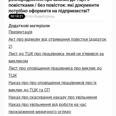
повістками / без повісток: які документи
потрібно оформити на підприємстві?
Юлія Видиборець
00:18:21
Додаткові матеріали
Презентація
Акт про відмову від отримання повістки (додаток
2)
Лист до ТЦК про працівника, який не з’явився за
викликом
Лист про оповіщення працівника про виклик до
ТЦК
Наказ про про оповіщення працівників про їх
виклик до ТЦК та СП
Наказ про скасування наказу про увільнення
Наказ про увільнення від роботи на час
проходження медичного огляду