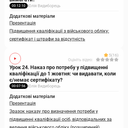
Юлія Видиборець
00:12:10
Додаткові матеріали
Презентація
Підвищення кваліфікації з військового обліку:
сертифікат і штрафи за відсутність
5
(16)
Оцініть відео:
Урок 24. Наказ про потребу у підвищенні
кваліфікації до 1 жовтня: чи видавати, коли
є/немає сертифікату?
Юлія Видиборець
00:07:56
Додаткові матеріали
Презентація
Зразок наказу про визначення потреби у
підвищенні кваліфікації осіб, відповідальних за
ведення військового обліку (розширений)