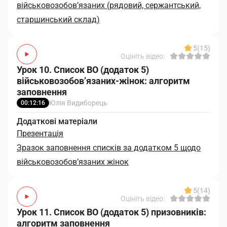
військовозобов’язаних (рядовий, сержантський,
старшинський склад)
5
(15)
Оцініть відео:
Урок 10. Список ВО (додаток 5)
військовозобов’язаних-жінок: алгоритм
заповнення
Юлія Видиборець
00:12:16
Додаткові матеріали
Презентація
Зразок заповнення списків за додатком 5 щодо
військовозобов’язаних жінок
5
(14)
Оцініть відео:
Урок 11. Список ВО (додаток 5) призовників:
алгоритм заповнення