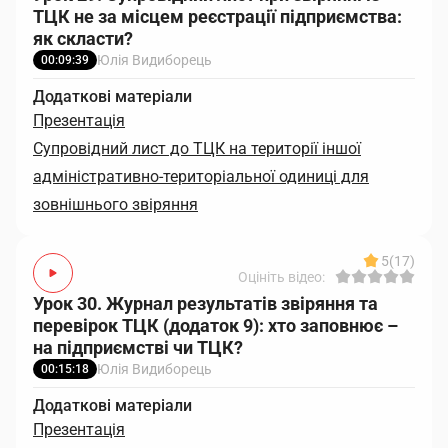
ТЦК не за місцем реєстрації підприємства:
як скласти?
Юлія Видиборець
00:09:39
Додаткові матеріали
Презентація
Супровідний лист до ТЦК на території іншої
адміністративно-територіальної одиниці для
зовнішнього звіряння
5
(17)
Оцініть відео:
Урок 30. Журнал результатів звіряння та
перевірок ТЦК (додаток 9): хто заповнює –
на підприємстві чи ТЦК?
Юлія Видиборець
00:15:18
Додаткові матеріали
Презентація