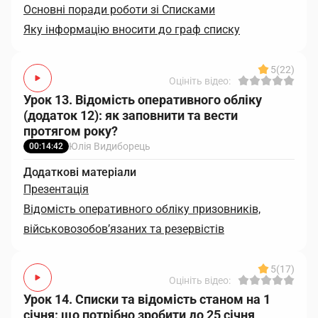
Основні поради роботи зі Списками
Яку інформацію вносити до граф списку
5
(22)
Оцініть відео:
Урок 13. Відомість оперативного обліку
(додаток 12): як заповнити та вести
протягом року?
Юлія Видиборець
00:14:42
Додаткові матеріали
Презентація
Відомість оперативного обліку призовників,
військовозобов’язаних та резервістів
5
(17)
Оцініть відео:
Урок 14. Списки та відомість станом на 1
січня: що потрібно зробити до 25 січня