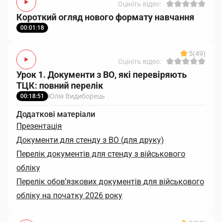
Оцініть відео:
Короткий огляд нового формату навчання
00:01:18
5
(49)
Оцініть відео:
Урок 1. Документи з ВО, які перевіряють
ТЦК: повний перелік
Юлія Видиборець
00:18:51
Додаткові матеріали
Презентація
Документи для стенду з ВО (для друку)
Перелік документів для стенду з військового
обліку
Перелік обов’язкових документів для військового
обліку на початку 2026 року