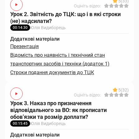
5
(33)
Оцініть відео:
Урок 2. Звітність до ТЦК: що і в які строки
(не) надсилати?
Юлія Видиборець
00:14:30
Додаткові матеріали
Презентація
Відомість про наявність і технічний стан
транспортних засобів і техніки (додаток 1)
Строки подання документів до ТЦК
5
(32)
Оцініть відео:
Урок 3. Наказ про призначення
відповідального за ВО: як прописати
обов’язки та розмір доплати?
Юлія Видиборець
00:15:45
Додаткові матеріали