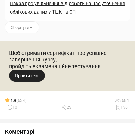
Наказ про увільнення від роботи на час уточнення
облікових даних у ТЦК та СП
Згорнути
Щоб отримати сертифікат про успішне
завершення курсу,
пройдіть екзаменаційне тестування
Пройти тест
4.9
(634)
9684
10
23
156
Коментарі