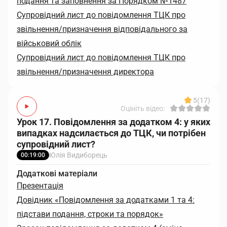
подання та заповнення за Порядком №1487
Супровідний лист до повідомлення ТЦК про
звільнення/призначення відповідального за
військовий облік
Супровідний лист до повідомлення ТЦК про
звільнення/призначення директора
5
(17)
Оцініть відео:
Урок 17. Повідомлення за додатком 4: у яких
випадках надсилається до ТЦК, чи потрібен
супровідний лист?
Юлія Видиборець
00:19:00
Додаткові матеріали
Презентація
Довідник «Повідомлення за додатками 1 та 4:
підстави подання, строки та порядок»