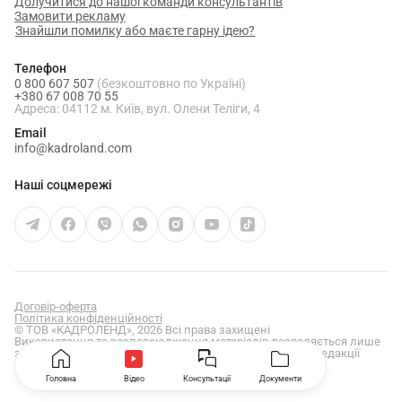
Долучитися до нашої команди консультантів
Замовити рекламу
Знайшли помилку або маєте гарну ідею?
Телефон
0 800 607 507
(безкоштовно по Україні)
+380 67 008 70 55
Адреса: 04112 м. Київ, вул. Олени Теліги, 4
Email
info@kadroland.com
Наші соцмережі
Договір-оферта
Політика конфіденційності
© ТОВ «КАДРОЛЕНД», 2026 Всі права захищені
Використання та розповсюдження матеріалів дозволяється лише
за умови отримання попередньої письмової згоди від редакції
сайту
kadroland.com
Головна
Відео
Консультації
Документи