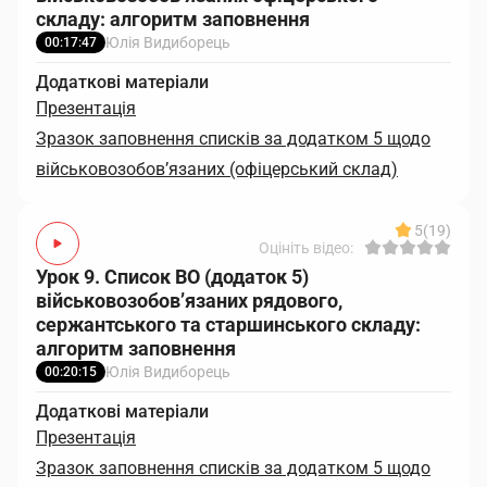
складу: алгоритм заповнення
Юлія Видиборець
00:17:47
Додаткові матеріали
Презентація
Зразок заповнення списків за додатком 5 щодо
військовозобов’язаних (офіцерський склад)
5
(19)
Оцініть відео:
Урок 9. Список ВО (додаток 5)
військовозобов’язаних рядового,
сержантського та старшинського складу:
алгоритм заповнення
Юлія Видиборець
00:20:15
Додаткові матеріали
Презентація
Зразок заповнення списків за додатком 5 щодо