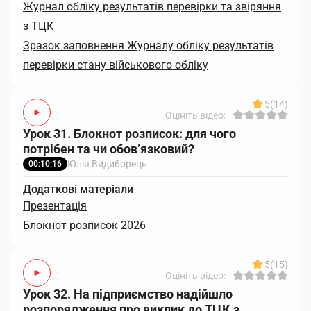
Журнал обліку результатів перевірки та звіряння
з ТЦК
Зразок заповнення Журналу обліку результатів
перевірки стану військового обліку
5
(14)
Оцініть відео:
Урок 31. Блокнот розписок: для чого
потрібен та чи обов’язковий?
Юлія Видиборець
00:10:16
Додаткові матеріали
Презентація
Блокнот розписок 2026
5
(15)
Оцініть відео:
Урок 32. На підприємство надійшло
розпорядження про виклик до ТЦК з