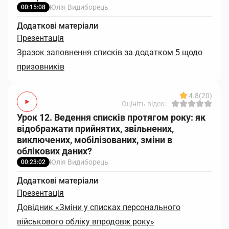
Юлія Видиборець
00:15:08
Додаткові матеріали
Презентація
Зразок заповнення списків за додатком 5 щодо
призовників
4.8
(20)
Оцініть відео:
Урок 12. Ведення списків протягом року: як
відображати прийнятих, звільнених,
виключених, мобілізованих, зміни в
облікових даних?
Юлія Видиборець
00:23:02
Додаткові матеріали
Презентація
Довідник «Зміни у списках персонального
військового обліку впродовж року»