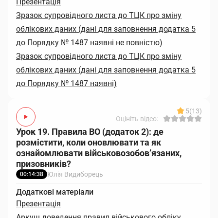
Презентація
Зразок супровідного листа до ТЦК про зміну
облікових даних (дані для заповнення додатка 5
до Порядку № 1487 наявні не повністю)
Зразок супровідного листа до ТЦК про зміну
облікових даних (дані для заповнення додатка 5
до Порядку № 1487 наявні)
5
(13)
Оцініть відео:
Урок 19. Правила ВО (додаток 2): де
розмістити, коли оновлювати та як
ознайомлювати військовозобов’язаних,
призовників?
Юлія Видиборець
00:14:38
Додаткові матеріали
Презентація
Аркуш доведення правил військового обліку