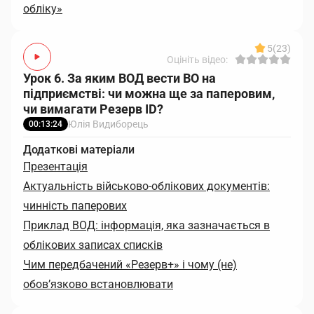
обліку»
5
(23)
Оцініть відео:
Урок 6. За яким ВОД вести ВО на
підприємстві: чи можна ще за паперовим,
чи вимагати Резерв ID?
Юлія Видиборець
00:13:24
Додаткові матеріали
Презентація
Актуальність військово-облікових документів:
чинність паперових
Приклад ВОД: інформація, яка зазначається в
облікових записах списків
Чим передбачений «Резерв+» і чому (не)
обов’язково встановлювати