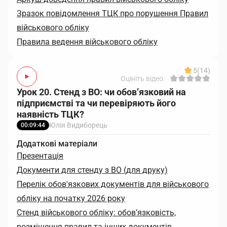
Зразок повідомлення ТЦК про порушення Правил
військового обліку
Правила ведення військового обліку
5
(14)
Оцініть відео:
Урок 20. Стенд з ВО: чи обов’язковий на
підприємстві та чи перевіряють його
наявність ТЦК?
Юлія Видиборець
00:09:44
Додаткові матеріали
Презентація
Документи для стенду з ВО (для друку)
Перелік обов'язкових документів для військового
обліку на початку 2026 року
Стенд військового обліку: обов’язковість,
розміщення правил та інших документів