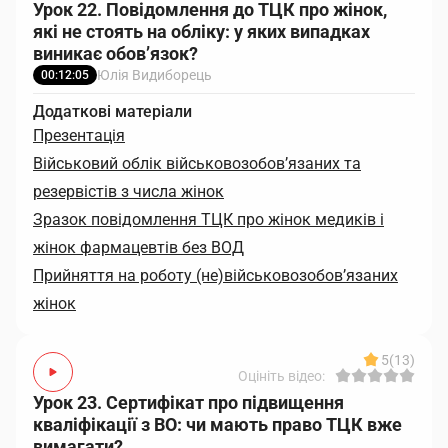
Урок 22. Повідомлення до ТЦК про жінок,
які не стоять на обліку: у яких випадках
виникає обов’язок?
Юлія Видиборець
00:12:05
Додаткові матеріали
Презентація
Військовий облік військовозобов’язаних та
резервістів з числа жінок
Зразок повідомлення ТЦК про жінок медиків і
жінок фармацевтів без ВОД
Прийняття на роботу (не)військовозобов’язаних
жінок
5
(13)
Оцініть відео:
Урок 23. Сертифікат про підвищення
кваліфікації з ВО: чи мають право ТЦК вже
вимагати?