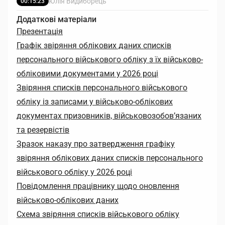
Юлія Видиборець
00:15:23
Додаткові матеріали
Презентація
Графік звіряння облікових даних списків
персонального військового обліку з їх військово-
обліковими документами у 2026 році
Звіряння списків персонального військового
обліку із записами у військово-облікових
документах призовників, військовозобов’язаних
та резервістів
Зразок наказу про затвердження графіку
звіряння облікових даних списків персонального
військового обліку у 2026 році
Повідомлення працівнику щодо оновлення
військово-облікових даних
Схема звіряння списків військового обліку