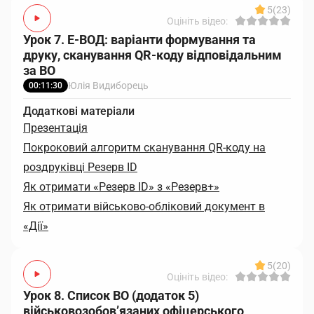
5
(23)
Оцініть відео:
Урок 7. Е-ВОД: варіанти формування та
друку, сканування QR-коду відповідальним
за ВО
Юлія Видиборець
00:11:30
Додаткові матеріали
Презентація
Покроковий алгоритм сканування QR-коду на
роздруківці Резерв ID
Як отримати «Резерв ID» з «Резерв+»
Як отримати військово-обліковий документ в
«Дії»
5
(20)
Оцініть відео:
Урок 8. Список ВО (додаток 5)
військовозобов’язаних офіцерського