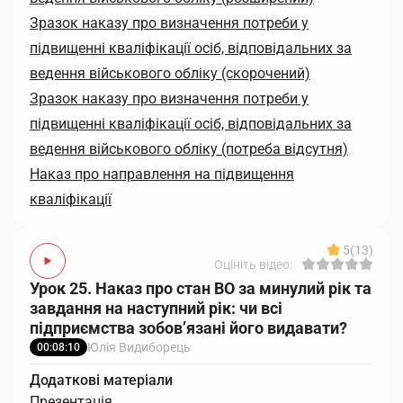
Зразок наказу про визначення потреби у
підвищенні кваліфікації осіб, відповідальних за
ведення військового обліку (скорочений)
Зразок наказу про визначення потреби у
підвищенні кваліфікації осіб, відповідальних за
ведення військового обліку (потреба відсутня)
Наказ про направлення на підвищення
кваліфікації
5
(13)
Оцініть відео:
Урок 25. Наказ про стан ВО за минулий рік та
завдання на наступний рік: чи всі
підприємства зобов’язані його видавати?
Юлія Видиборець
00:08:10
Додаткові матеріали
Презентація