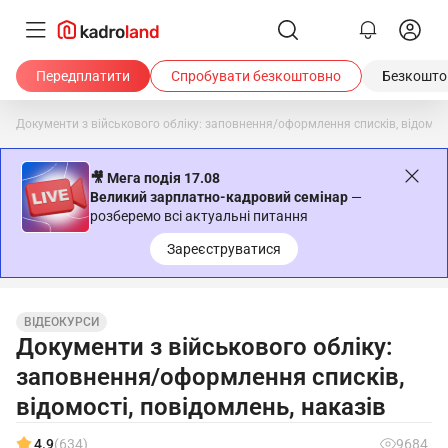
Передплатити
Спробувати безкоштовно
Безкоштов
Документи з військового обліку: заповнення/оформлення списків, відомост
🎥 Мега подія 17.08
Великий зарплатно-кадровий семінар
—
розберемо всі актуальні питання
Зареєструватися
ВІДЕОКУРСИ
Документи з військового обліку:
заповнення/оформлення списків,
відомості, повідомлень, наказів
4.9
(634)
9684