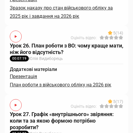
Зразок наказу про стан військового обліку за
2025 рік і завдання на 2026 рік
5
(14)
Оцініть відео:
Урок 26. План роботи з ВО: чому краще мати,
ніж його відсутність?
Юлія Видиборець
00:07:19
Додаткові матеріали
Презентація
План роботи з військового обліку на 2026 рік
5
(17)
Оцініть відео:
Урок 27. Графік «внутрішнього» звіряння:
коли та за якою формою потрібно
розробити?