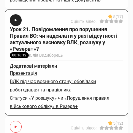
5
(17)
Оцініть відео:
Урок 21. Повідомлення про порушення
Правил ВО: чи надсилати у разі відсутності
актуального висновку ВЛК, розшуку у
«Резерв+»?
Юлія Видиборець
00:16:12
Додаткові матеріали
Презентація
ВЛК під час воєнного стану: обов’язки
роботодавця та працівника
Статуси «У розшуку» чи «Порушення правил
військового обліку» в Резерв+
5
(12)
Оцініть відео: