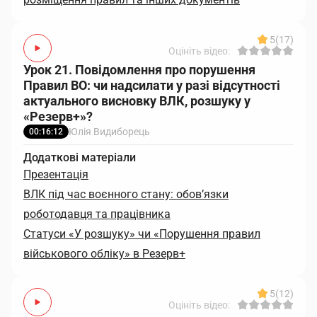
5
(17)
Оцініть відео:
Урок 21. Повідомлення про порушення
Правил ВО: чи надсилати у разі відсутності
актуального висновку ВЛК, розшуку у
«Резерв+»?
Юлія Видиборець
00:16:12
Додаткові матеріали
Презентація
ВЛК під час воєнного стану: обов’язки
роботодавця та працівника
Статуси «У розшуку» чи «Порушення правил
військового обліку» в Резерв+
5
(12)
Оцініть відео: