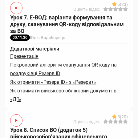
5
(23)
Оцініть відео:
Урок 7. Е-ВОД: варіанти формування та
друку, сканування QR-коду відповідальним
за ВО
Юлія Видиборець
00:11:30
Додаткові матеріали
Презентація
Покроковий алгоритм сканування QR-коду на
роздруківці Резерв ID
Як отримати «Резерв ID» з «Резерв+»
Як отримати військово-обліковий документ в
«Дії»
5
(20)
Оцініть відео:
Урок 8. Список ВО (додаток 5)
військовозобов’язаних офіцерського