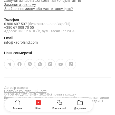
Долучитися до нашої команди консультантів
Замовити рекламу
Знайшли помилку або маєте гарну ідею?
Телефон
0 800 607 507
(безкоштовно по Україні)
+380 67 008 70 55
Адреса: 04112 м. Київ, вул. Олени Теліги, 4
Email
info@kadroland.com
Наші соцмережі
Договір-оферта
Політика конфіденційності
© ТОВ «КАДРОЛЕНД», 2026 Всі права захищені
Використання та розповсюдження матеріалів дозволяється лише
за умови отримання попередньої письмової згоди від редакції
сайту
kadroland.com
Головна
Відео
Консультації
Документи