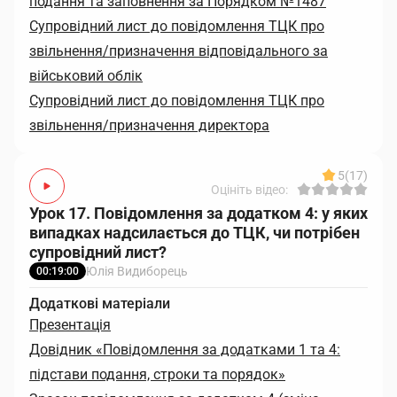
подання та заповнення за Порядком №1487
Супровідний лист до повідомлення ТЦК про
звільнення/призначення відповідального за
військовий облік
Супровідний лист до повідомлення ТЦК про
звільнення/призначення директора
5
(17)
Оцініть відео:
Урок 17. Повідомлення за додатком 4: у яких
випадках надсилається до ТЦК, чи потрібен
супровідний лист?
Юлія Видиборець
00:19:00
Додаткові матеріали
Презентація
Довідник «Повідомлення за додатками 1 та 4:
підстави подання, строки та порядок»