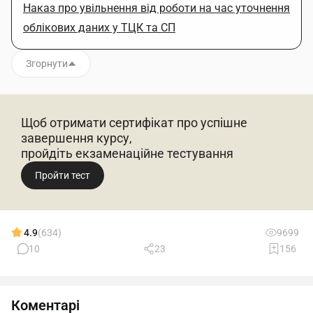
Наказ про увільнення від роботи на час уточнення
облікових даних у ТЦК та СП
Згорнути
Щоб отримати сертифікат про успішне
завершення курсу,
пройдіть екзаменаційне тестування
Пройти тест
4.9
(634)
9699
10
23
156
Коментарі