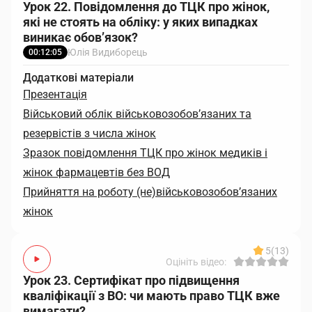
Урок 22. Повідомлення до ТЦК про жінок,
які не стоять на обліку: у яких випадках
виникає обов’язок?
Юлія Видиборець
00:12:05
Додаткові матеріали
Презентація
Військовий облік військовозобов’язаних та
резервістів з числа жінок
Зразок повідомлення ТЦК про жінок медиків і
жінок фармацевтів без ВОД
Прийняття на роботу (не)військовозобов’язаних
жінок
5
(13)
Оцініть відео:
Урок 23. Сертифікат про підвищення
кваліфікації з ВО: чи мають право ТЦК вже
вимагати?