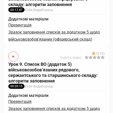
складу: алгоритм заповнення
Юлія Видиборець
00:17:47
Додаткові матеріали
Презентація
Зразок заповнення списків за додатком 5 щодо
військовозобов’язаних (офіцерський склад)
5
(19)
Оцініть відео:
Урок 9. Список ВО (додаток 5)
військовозобов’язаних рядового,
сержантського та старшинського складу:
алгоритм заповнення
Юлія Видиборець
00:20:15
Додаткові матеріали
Презентація
Зразок заповнення списків за додатком 5 щодо