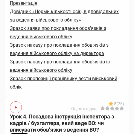
Презентація
Довідник «Норми кількості осіб, відповідальних
за ведення військового обліку»
Зразок заяви про покладання обовʼязків з
ведення військового обліку
Зразок наказу про покладання обовʼязків з
ведення військового обліку на директора
Зразок наказу про покладання обов’язків із
ведення військового обліку
Зразок пропозиції працівнику вести військовий
облік
5
(26)
Оцініть відео:
Урок 4. Посадова інструкція інспектора з
кадрів / бухгалтера, який веде ВО: чи
вписувати обов’язки з ведення ВО?