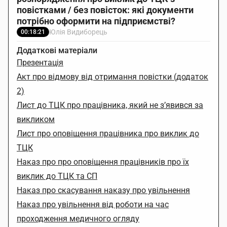
повістками / без повісток: які документи
потрібно оформити на підприємстві?
Юлія Видиборець
00:18:21
Додаткові матеріали
Презентація
Акт про відмову від отримання повістки (додаток
2)
Лист до ТЦК про працівника, який не з’явився за
викликом
Лист про оповіщення працівника про виклик до
ТЦК
Наказ про про оповіщення працівників про їх
виклик до ТЦК та СП
Наказ про скасування наказу про увільнення
Наказ про увільнення від роботи на час
проходження медичного огляду