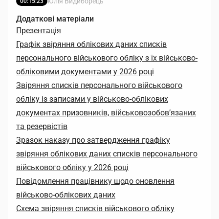
Юлія Видиборець
00:15:23
Додаткові матеріали
Презентація
Графік звіряння облікових даних списків
персонального військового обліку з їх військово-
обліковими документами у 2026 році
Звіряння списків персонального військового
обліку із записами у військово-облікових
документах призовників, військовозобов’язаних
та резервістів
Зразок наказу про затвердження графіку
звіряння облікових даних списків персонального
військового обліку у 2026 році
Повідомлення працівнику щодо оновлення
військово-облікових даних
Схема звіряння списків військового обліку