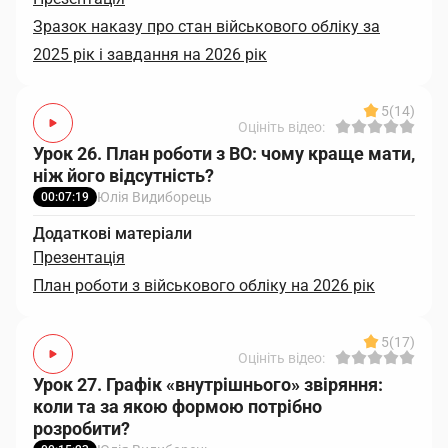
Зразок наказу про стан військового обліку за
2025 рік і завдання на 2026 рік
5
(14)
Оцініть відео:
Урок 26. План роботи з ВО: чому краще мати,
ніж його відсутність?
Юлія Видиборець
00:07:19
Додаткові матеріали
Презентація
План роботи з військового обліку на 2026 рік
5
(17)
Оцініть відео:
Урок 27. Графік «внутрішнього» звіряння:
коли та за якою формою потрібно
розробити?