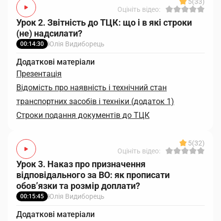
5
(33)
Оцініть відео:
Урок 2. Звітність до ТЦК: що і в які строки
(не) надсилати?
Юлія Видиборець
00:14:30
Додаткові матеріали
Презентація
Відомість про наявність і технічний стан
транспортних засобів і техніки (додаток 1)
Строки подання документів до ТЦК
5
(32)
Оцініть відео:
Урок 3. Наказ про призначення
відповідального за ВО: як прописати
обов’язки та розмір доплати?
Юлія Видиборець
00:15:45
Додаткові матеріали