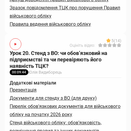
Зразок повідомлення ТЦК про порушення Правил
військового обліку
Правила ведення військового обліку
5
(14)
Оцініть відео:
Урок 20. Стенд з ВО: чи обов’язковий на
підприємстві та чи перевіряють його
наявність ТЦК?
Юлія Видиборець
00:09:44
Додаткові матеріали
Презентація
Документи для стенду з ВО (для друку)
Перелік обов'язкових документів для військового
обліку на початку 2026 року
Стенд військового обліку: обов’язковість,
розміщення правил та інших документів