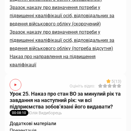
Зразок наказу про визначення потреби у
підвищенні кваліфікації осіб, відповідальних за
ведення військового обліку (скорочений)
Зразок наказу про визначення потреби у
підвищенні кваліфікації осіб, відповідальних за
ведення військового обліку (потреба відсутня)
Наказ про направлення на підвищення
кваліфікації
5
(13)
Оцініть відео:
Урок 25. Наказ про стан ВО за минулий рік та
завдання на наступний рік: чи всі
підприємства зобов’язані його видавати?
Юлія Видиборець
00:08:10
Додаткові матеріали
Презентація