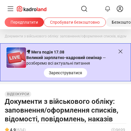
Передплатити
Спробувати безкоштовно
Безкоштов
Документи з військового обліку: заповнення/оформлення списків, відомост
🎥 Мега подія 17.08
Великий зарплатно-кадровий семінар
—
розберемо всі актуальні питання
Зареєструватися
ВІДЕОКУРСИ
Документи з військового обліку:
заповнення/оформлення списків,
відомості, повідомлень, наказів
4.9
(634)
9699