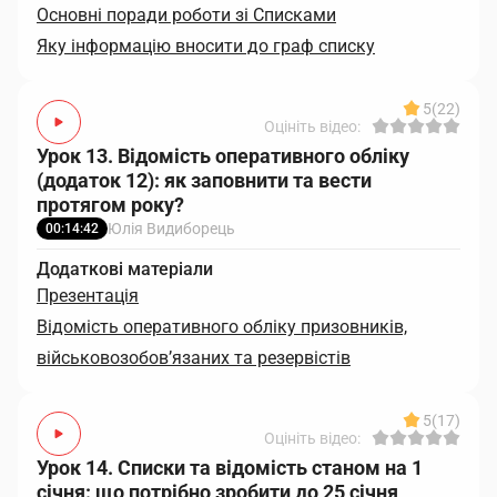
Основні поради роботи зі Списками
Яку інформацію вносити до граф списку
5
(22)
Оцініть відео:
Урок 13. Відомість оперативного обліку
(додаток 12): як заповнити та вести
протягом року?
Юлія Видиборець
00:14:42
Додаткові матеріали
Презентація
Відомість оперативного обліку призовників,
військовозобов’язаних та резервістів
5
(17)
Оцініть відео:
Урок 14. Списки та відомість станом на 1
січня: що потрібно зробити до 25 січня