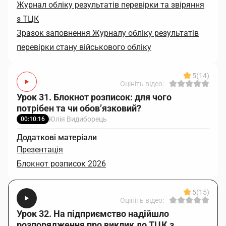
Журнал обліку результатів перевірки та звіряння
з ТЦК
Зразок заповнення Журналу обліку результатів
перевірки стану військового обліку
5
(14)
Оцініть відео:
Урок 31. Блокнот розписок: для чого
потрібен та чи обов’язковий?
Юлія Видиборець
00:10:16
Додаткові матеріали
Презентація
Блокнот розписок 2026
5
(15)
Оцініть відео:
Урок 32. На підприємство надійшло
розпорядження про виклик до ТЦК з