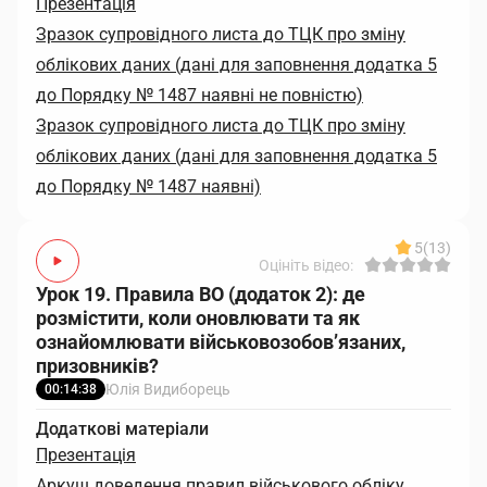
Презентація
Зразок супровідного листа до ТЦК про зміну
облікових даних (дані для заповнення додатка 5
до Порядку № 1487 наявні не повністю)
Зразок супровідного листа до ТЦК про зміну
облікових даних (дані для заповнення додатка 5
до Порядку № 1487 наявні)
5
(13)
Оцініть відео:
Урок 19. Правила ВО (додаток 2): де
розмістити, коли оновлювати та як
ознайомлювати військовозобов’язаних,
призовників?
Юлія Видиборець
00:14:38
Додаткові матеріали
Презентація
Аркуш доведення правил військового обліку