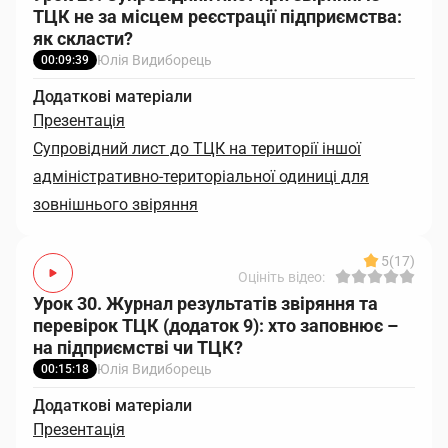
ТЦК не за місцем реєстрації підприємства:
як скласти?
Юлія Видиборець
00:09:39
Додаткові матеріали
Презентація
Супровідний лист до ТЦК на території іншої
адміністративно-територіальної одиниці для
зовнішнього звіряння
5
(17)
Оцініть відео:
Урок 30. Журнал результатів звіряння та
перевірок ТЦК (додаток 9): хто заповнює –
на підприємстві чи ТЦК?
Юлія Видиборець
00:15:18
Додаткові матеріали
Презентація