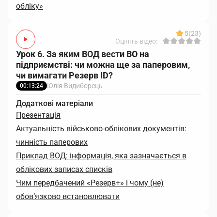
обліку»
5
(23)
Оцініть відео:
Урок 6. За яким ВОД вести ВО на
підприємстві: чи можна ще за паперовим,
чи вимагати Резерв ID?
Юлія Видиборець
00:13:24
Додаткові матеріали
Презентація
Актуальність військово-облікових документів:
чинність паперових
Приклад ВОД: інформація, яка зазначається в
облікових записах списків
Чим передбачений «Резерв+» і чому (не)
обов’язково встановлювати