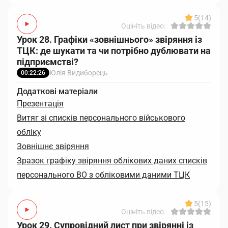
5
(14)
Оцініть відео:
Урок 28. Графіки «зовнішнього» звіряння із
ТЦК: де шукати та чи потрібно дублювати на
підприємстві?
Юлія Видиборець
00:22:26
Додаткові матеріали
Презентація
Витяг зі списків персонального військового
обліку
Зовнішнє звіряння
Зразок графіку звіряння облікових даних списків
персонального ВО з обліковими даними ТЦК
5
(15)
Оцініть відео:
Урок 29. Супровідний лист при звірянні із