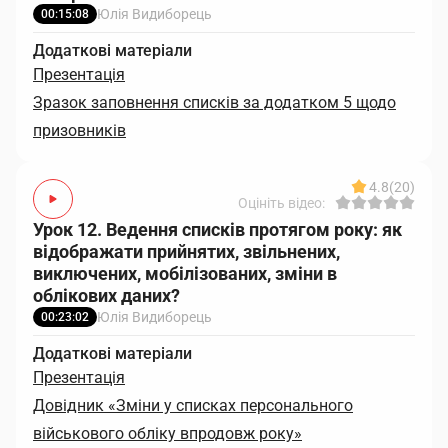
Юлія Видиборець
00:15:08
Додаткові матеріали
Презентація
Зразок заповнення списків за додатком 5 щодо
призовників
4.8
(20)
Оцініть відео:
Урок 12. Ведення списків протягом року: як
відображати прийнятих, звільнених,
виключених, мобілізованих, зміни в
облікових даних?
Юлія Видиборець
00:23:02
Додаткові матеріали
Презентація
Довідник «Зміни у списках персонального
військового обліку впродовж року»