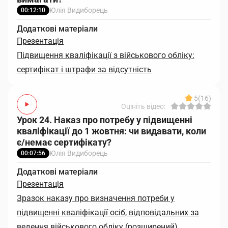
Юлія Видиборець
00:12:10
Додаткові матеріали
Презентація
Підвищення кваліфікації з військового обліку:
сертифікат і штрафи за відсутність
5
(16)
Оцініть відео:
Урок 24. Наказ про потребу у підвищенні
кваліфікації до 1 жовтня: чи видавати, коли
є/немає сертифікату?
Юлія Видиборець
00:07:56
Додаткові матеріали
Презентація
Зразок наказу про визначення потреби у
підвищенні кваліфікації осіб, відповідальних за
ведення військового обліку (розширений)