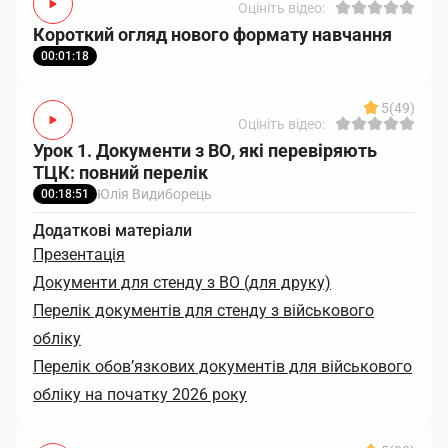
Оцініть відео:
Короткий огляд нового формату навчання
00:01:18
5
(49)
Оцініть відео:
Урок 1. Документи з ВО, які перевіряють
ТЦК: повний перелік
Юлія Видиборець
00:18:51
Додаткові матеріали
Презентація
Документи для стенду з ВО (для друку)
Перелік документів для стенду з військового
обліку
Перелік обов’язкових документів для військового
обліку на початку 2026 року