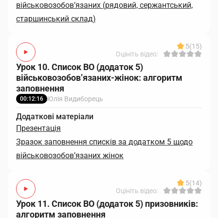
військовозобов’язаних (рядовий, сержантський,
старшинський склад)
5
(15)
Оцініть відео:
Урок 10. Список ВО (додаток 5)
військовозобов’язаних-жінок: алгоритм
заповнення
Юлія Видиборець
00:12:16
Додаткові матеріали
Презентація
Зразок заповнення списків за додатком 5 щодо
військовозобов’язаних жінок
5
(14)
Оцініть відео:
Урок 11. Список ВО (додаток 5) призовників:
алгоритм заповнення