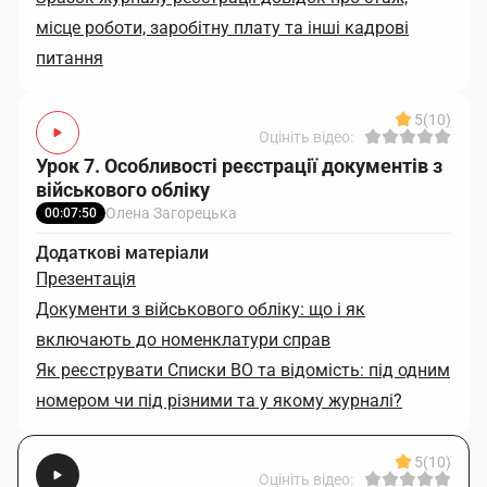
місце роботи, заробітну плату та інші кадрові
питання
5
(10)
Оцініть відео:
Урок 7. Особливості реєстрації документів з
військового обліку
Олена Загорецька
00:07:50
Додаткові матеріали
Презентація
Документи з військового обліку: що і як
включають до номенклатури справ
Як реєструвати Списки ВО та відомість: під одним
номером чи під різними та у якому журналі?
5
(10)
Оцініть відео: