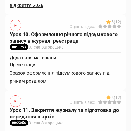
відкриття 2026
5
(12)
Оцініть відео:
Урок 10. Оформлення річного підсумкового
запису в журналі реєстрації
Олена Загорецька
00:11:53
Додаткові матеріали
Презентація
Зразок оформлення підсумкового запису під
річним розділом
5
(12)
Оцініть відео:
Урок 11. Закриття журналу та підготовка до
передання в архів
Олена Загорецька
00:23:56