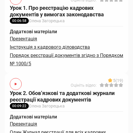
Оцініть відео:
Урок 1. Про реєстрацію кадрових
документів у вимогах законодавства
Олена Загорецька
00:06:58
Додаткові матеріали
Презентація
Інструкція з кадрового діловодства
Порядок реєстрації документів згідно з Порядком
№ 1000/5
5
(19)
Оцініть відео:
Урок 2. Обов’язкові та додаткові журнали
реєстрації кадрових документів
Олена Загорецька
00:09:22
Додаткові матеріали
Презентація
Один Журнал реєстрації для всіх кадрових