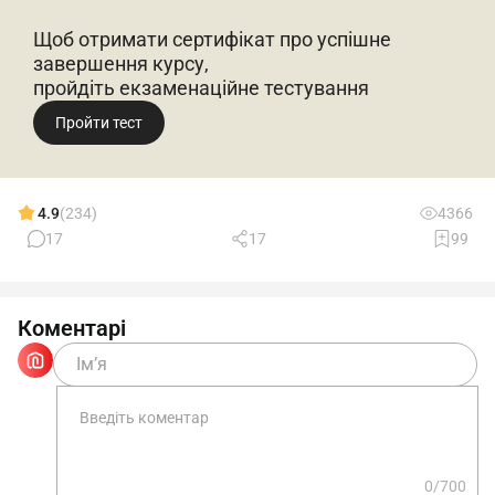
Щоб отримати сертифікат про успішне
завершення курсу,
пройдіть екзаменаційне тестування
Пройти тест
4.9
(234)
4366
17
17
99
Коментарі
0/700