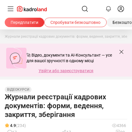
Передплатити
Спробувати безкоштовно
Безкоштов
Журнали реєстрації кадрових документів: форми, ведення, закриття, збері
🚀 Відео, документи та AI-Консультант — усе
для вашої зручності в одному місці
Увійти або зареєструватися
ВІДЕОКУРСИ
Журнали реєстрації кадрових
документів: форми, ведення,
закриття, зберігання
4.9
(234)
4366