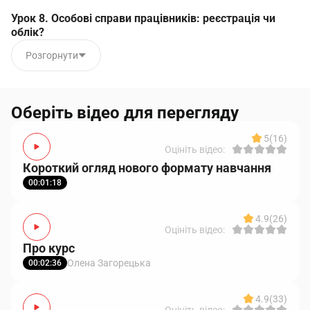
Урок 8. Особові справи працівників: реєстрація чи
облік?
Розгорнути
Оберіть відео для перегляду
5
(16)
Оцініть відео:
Короткий огляд нового формату навчання
00:01:18
4.9
(26)
Оцініть відео:
Про курс
Олена Загорецька
00:02:36
4.9
(33)