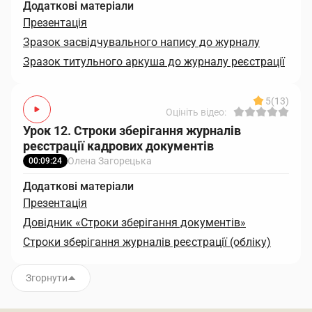
Додаткові матеріали
Презентація
Зразок засвідчувального напису до журналу
Зразок титульного аркуша до журналу реєстрації
5
(13)
Оцініть відео:
Урок 12. Строки зберігання журналів
реєстрації кадрових документів
Олена Загорецька
00:09:24
Додаткові матеріали
Презентація
Довідник «Строки зберігання документів»
Строки зберігання журналів реєстрації (обліку)
Згорнути