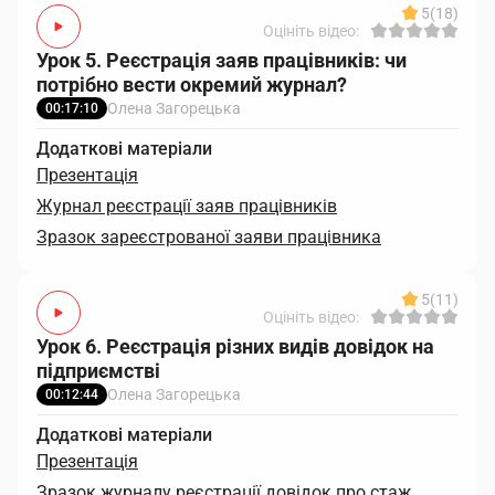
5
(18)
Оцініть відео:
Урок 5. Реєстрація заяв працівників: чи
потрібно вести окремий журнал?
Олена Загорецька
00:17:10
Додаткові матеріали
Презентація
Журнал реєстрації заяв працівників
Зразок зареєстрованої заяви працівника
5
(11)
Оцініть відео:
Урок 6. Реєстрація різних видів довідок на
підприємстві
Олена Загорецька
00:12:44
Додаткові матеріали
Презентація
Зразок журналу реєстрації довідок про стаж,