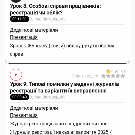
Урок 8. Особові справи працівників:
реєстрація чи облік?
Олена Загорецька
00:11:01
Додаткові матеріали
Презентація
Зразок Журналу (книги) обліку руху особових
справ
4.9
(14)
Оцініть відео:
Урок 9. Типові помилки у веденні журналів
реєстрації та варіанти їх виправлення
Олена Загорецька
00:09:40
Додаткові матеріали
Презентація
Журнал реєстрації заяв з кадрових питань
Журнали реєстрації наказів: закриття 2025 /