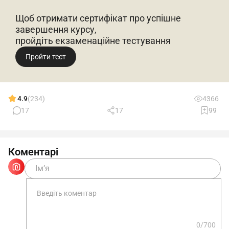
Щоб отримати сертифікат про успішне
завершення курсу,
пройдіть екзаменаційне тестування
Пройти тест
4.9
(234)
4366
17
17
99
Коментарі
0/700