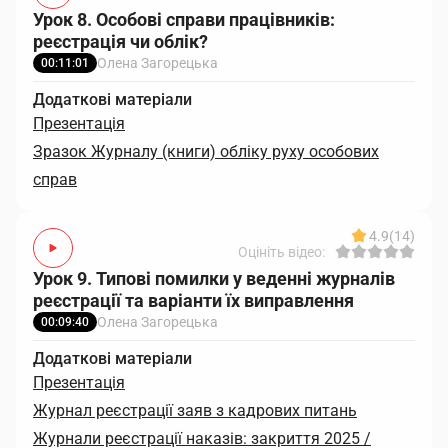
Урок 8. Особові справи працівників:
реєстрація чи облік?
Олена Загорецька
00:11:01
Додаткові матеріали
Презентація
Зразок Журналу (книги) обліку руху особових
справ
4.9
(14)
Оцініть відео:
Урок 9. Типові помилки у веденні журналів
реєстрації та варіанти їх виправлення
Олена Загорецька
00:09:40
Додаткові матеріали
Презентація
Журнал реєстрації заяв з кадрових питань
Журнали реєстрації наказів: закриття 2025 /