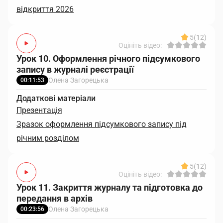
відкриття 2026
5
(12)
Оцініть відео:
Урок 10. Оформлення річного підсумкового
запису в журналі реєстрації
Олена Загорецька
00:11:53
Додаткові матеріали
Презентація
Зразок оформлення підсумкового запису під
річним розділом
5
(12)
Оцініть відео:
Урок 11. Закриття журналу та підготовка до
передання в архів
Олена Загорецька
00:23:56