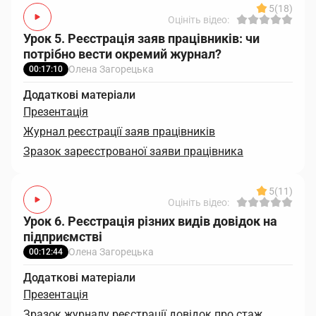
5
(18)
Оцініть відео:
Урок 5. Реєстрація заяв працівників: чи
потрібно вести окремий журнал?
Олена Загорецька
00:17:10
Додаткові матеріали
Презентація
Журнал реєстрації заяв працівників
Зразок зареєстрованої заяви працівника
5
(11)
Оцініть відео:
Урок 6. Реєстрація різних видів довідок на
підприємстві
Олена Загорецька
00:12:44
Додаткові матеріали
Презентація
Зразок журналу реєстрації довідок про стаж,