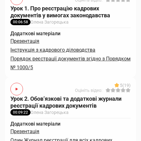
Оцініть відео:
Урок 1. Про реєстрацію кадрових
документів у вимогах законодавства
Олена Загорецька
00:06:58
Додаткові матеріали
Презентація
Інструкція з кадрового діловодства
Порядок реєстрації документів згідно з Порядком
№ 1000/5
5
(19)
Оцініть відео:
Урок 2. Обов’язкові та додаткові журнали
реєстрації кадрових документів
Олена Загорецька
00:09:22
Додаткові матеріали
Презентація
Один Журнал реєстрації для всіх кадрових