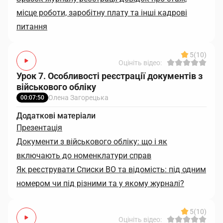
місце роботи, заробітну плату та інші кадрові
питання
5
(10)
Оцініть відео:
Урок 7. Особливості реєстрації документів з
військового обліку
Олена Загорецька
00:07:50
Додаткові матеріали
Презентація
Документи з військового обліку: що і як
включають до номенклатури справ
Як реєструвати Списки ВО та відомість: під одним
номером чи під різними та у якому журналі?
5
(10)
Оцініть відео: