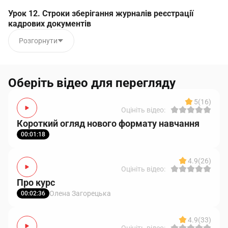
Урок 12. Строки зберігання журналів реєстрації
кадрових документів
Розгорнути
Оберіть відео для перегляду
5
(16)
Оцініть відео:
Короткий огляд нового формату навчання
00:01:18
4.9
(26)
Оцініть відео:
Про курс
Олена Загорецька
00:02:36
4.9
(33)