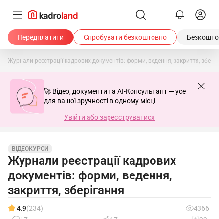
Передплатити
Спробувати безкоштовно
Безкоштов
Журнали реєстрації кадрових документів: форми, ведення, закриття, збері
🚀 Відео, документи та AI-Консультант — усе
для вашої зручності в одному місці
Увійти або зареєструватися
ВІДЕОКУРСИ
Журнали реєстрації кадрових
документів: форми, ведення,
закриття, зберігання
4.9
(234)
4366