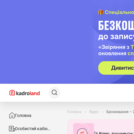
Головна
Відео
Бронювання – 20
Головна
Особистий кабінет
🚀 Відео, документи 