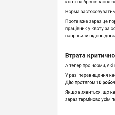
квоті на бронювання
з
Норма застосовувати
Проте вже зараз це по
працівник у квоту за о
направили відповідні з
Втрата критично
А тепер про норми, як
У разі перевищення кв
Дію протягом
10 робоч
Якщо виявиться, що кв
зараз терміново усім 