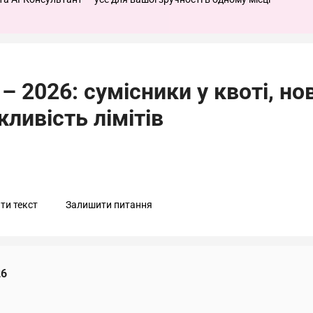
 2026: сумісники у квоті, но
жливість лімітів
ти текст
Залишити питання
26