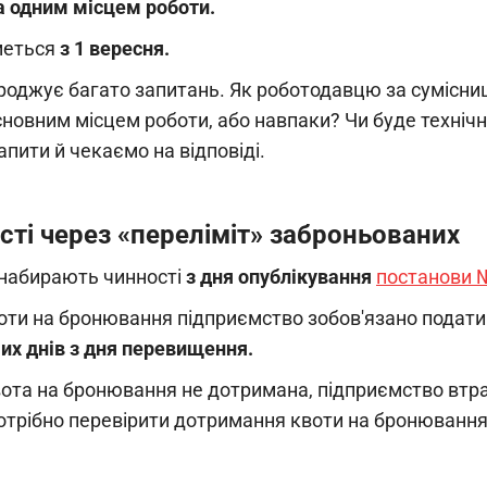
а одним місцем роботи.
меться
з 1 вересня.
роджує багато запитань. Як роботодавцю за сумісни
сновним місцем роботи, або навпаки? Чи буде технічна
апити й чекаємо на відповіді.
сті через «переліміт» заброньованих
і набирають чинності
з дня опублікування
постанови 
оти на бронювання підприємство зобов'язано подат
их днів з дня перевищення.
ота на бронювання не дотримана, підприємство втра
потрібно перевірити дотримання квоти на бронювання