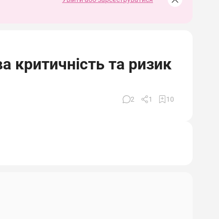
ва критичність та ризик
2
1
10