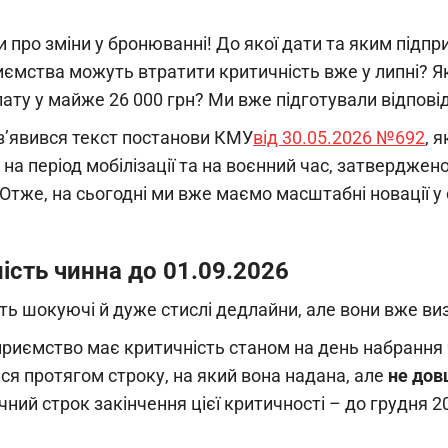
 про зміни у бронюванні! До якої дати та яким підп
иємства можуть втратити критичність вже у липні? Як 
ату у майже 26 000 грн? Ми вже підготували відповіді
з’явився текст постанови КМУ
від 30.05.2026 №692
, 
 на період мобілізації та на воєнний час, затвердж
 Отже, на сьогодні ми вже маємо масштабні новації у
ість чинна до 01.09.2026
ть шокуючі й дуже стислі дедлайни, але вони вже виз
приємство має критичність станом на день набрання
ся протягом строку, на який вона надана, але
не дов
ий строк закінчення цієї критичності – до грудня 202