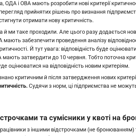
а, ОДА і ОВА мають розробити нові критерії критично
 перегляд прийнятих рішень про визнання підприємс
тигнути отримати нову критичність.
 й ми таке проходили. Але цього разу додається н
ВА мають забезпечити проведення аналізу відповідно
итичності. Й тут увага: відповідність буде оцінювати
ВА мають затвердити до 10 червня. Тобто поточна кри
уде оцінюватися на відповідність новим критеріям.
нано критичним й після затвердження нових критеріїв
итичність.
Судячи з норм, ці підприємства не можут
дстрочками та сумісники у квоті на бр
працівники з іншими відстрочками (не бронюванням) 