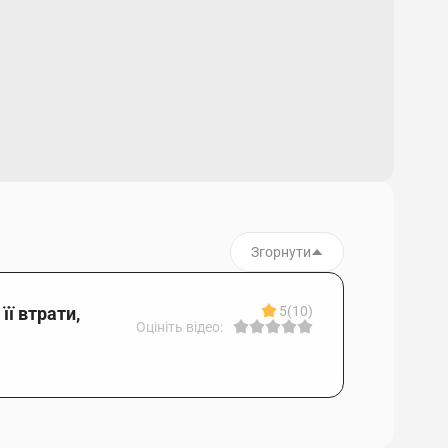
Згорнути
її втрати,
5
(10)
Оцініть відео: