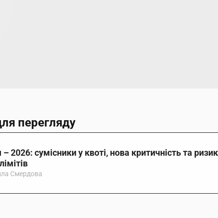
для перегляду
 2026: сумісники у квоті, нова критичність та ризик 
лімітів
ла Смердова