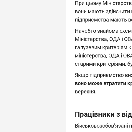
При цьому Міністерств
вони мають здійснити
підприємства мають вс
Начебто знайома схема
Міністерства, ОДА і О
галузевим критеріям кр
міністерства, ОДА і О
старими критеріями, б
Якщо підприємство виз
воно може втратити кр
вересня.
Працівники з ві
Військовозобов’язані 