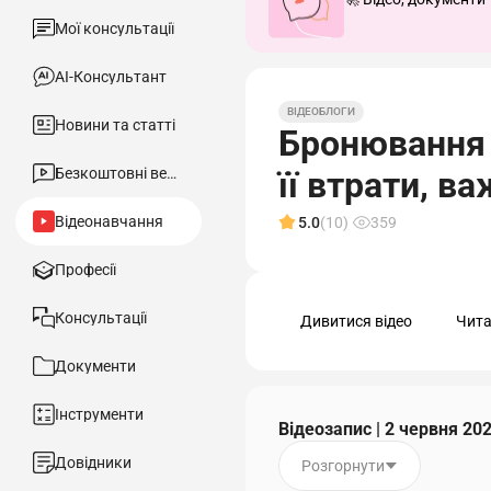
Мої консультації
АІ-Консультант
ВІДЕОБЛОГИ
Новини та статті
Бронювання –
Безкоштовні вебінари
її втрати, ва
Відеонавчання
5.0
(10)
359
Професії
Консультації
Дивитися відео
Чита
Документи
Інструменти
Відеозапис | 2 червня 20
Довідники
Розгорнути