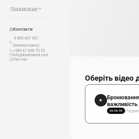
Показати ще
Контакти
0 800 607 507
(безкоштовно)
+380 67 008 70 55
info@kadroland.com
Про нас
Оберіть відео 
Бронювання –
важливість 
Людми
00:06:50