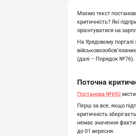
Маємо текст постанови
критичність? Які підпр
орієнтуватися на зарпл
На Урядовому порталі 
військовозобов’язаних
(далі – Порядок №76).
Поточна критичн
Постанова №692
місти
Перш за все, якщо під
критичність зберігаєть
немає значення фактичн
до 01 вересня.