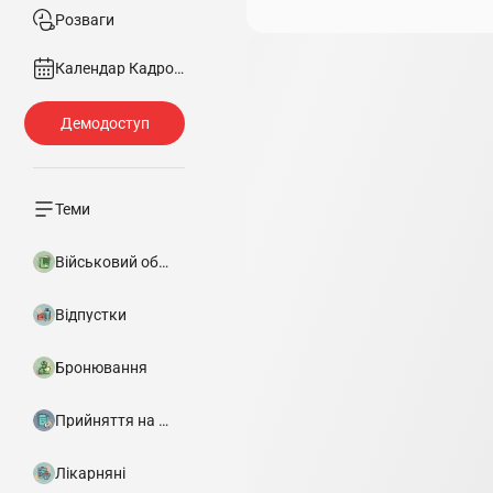
Розваги
Календар Кадровика
Теми
Військовий облік
Відпустки
Бронювання
Прийняття на роботу
Лікарняні