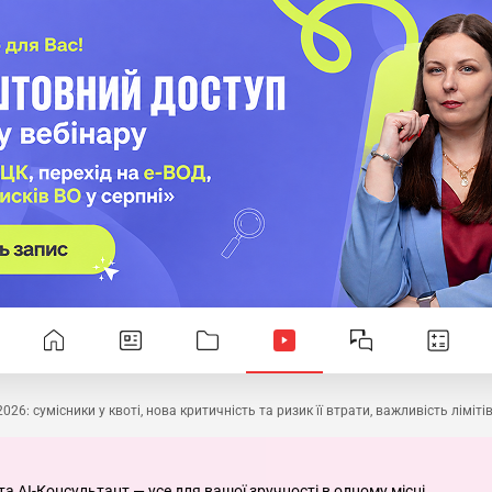
26: сумісники у квоті, нова критичність та ризик її втрати, важливість ліміті
та AI-Консультант — усе для вашої зручності в одному місці