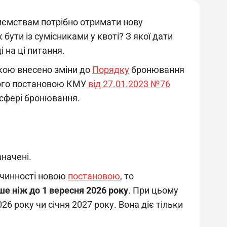
риємствам потрібно отримати нову
бути із сумісниками у квоті? З якої дати
 на ці питання.
якою внесено зміни до
Порядку
бронювання
еного постановою КМУ
від 27.01.2023 №76
 сфері бронювання.
начені.
 чинності новою
постановою
, то
ше ніж до 1 вересня 2026 року
. При цьому
6 року чи січня 2027 року. Вона діє тільки