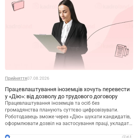
Прийняття
07.08.2026
Працевлаштування іноземців хочуть перевести
у «Дію»: від дозволу до трудового договору
Працевлаштування іноземців та осіб без
громадянства планують суттєво цифровізувати.
Роботодавець зможе через «Дію» шукати кандидатів,
оформлювати дозвіл на застосування праці, укладати
трудовий договір та оформлювати прийняття на
роботу
2
61