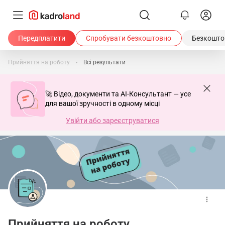
Передплатити
Спробувати безкоштовно
Безкоштов
Прийняття на роботу
Всі результати
🚀 Відео, документи та AI-Консультант — усе
для вашої зручності в одному місці
Увійти або зареєструватися
Прийняття на роботу