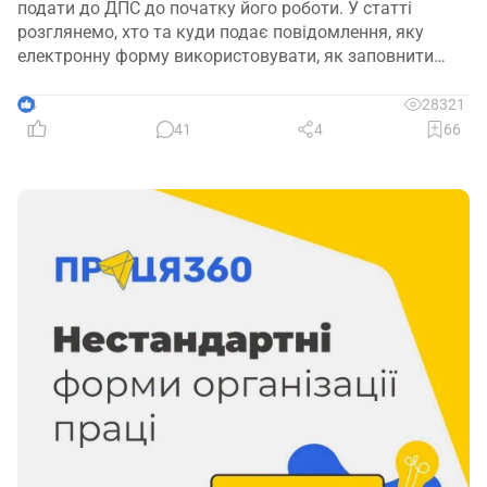
подати до ДПС до початку його роботи. У статті
розглянемо, хто та куди подає повідомлення, яку
електронну форму використовувати, як заповнити
кожну графу та що робити у разі помилки або
несвоєчасного подання
4
28321
41
4
66