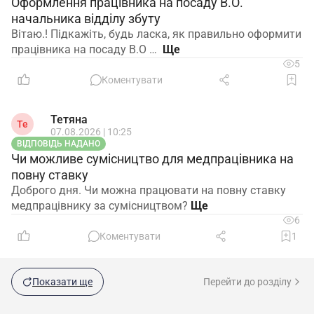
Оформлення працівника на посаду В.О.
начальника відділу збуту
Вітаю.! Підкажіть, будь ласка, як правильно оформити
працівника на посаду В.О …
5
Коментувати
Тетяна
Те
07.08.2026 | 10:25
ВІДПОВІДЬ НАДАНО
Чи можливе сумісництво для медпрацівника на
повну ставку
Доброго дня. Чи можна працювати на повну ставку
медпрацівнику за сумісництвом?
6
Коментувати
1
Показати ще
Перейти до розділу