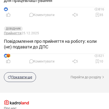
для працевлаштування
6
816
Коментувати
9
35
ДОВІДНИК
Прийняття
25.12.2025
Повідомлення про прийняття на роботу: коли
(не) подавати до ДПС
8
321
Коментувати
5
10
Показати ще
Перейти до розділу
Про нас