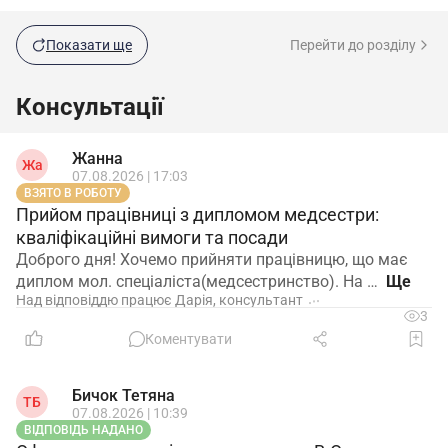
Показати ще
Перейти до розділу
Консультації
Жанна
Жа
07.08.2026 | 17:03
ВЗЯТО В РОБОТУ
Прийом працівниці з дипломом медсестри:
кваліфікаційні вимоги та посади
Доброго дня! Хочемо прийняти працівницю, що має
диплом мол. спеціаліста(медсестринство). На …
Над відповіддю працює Дарія, консультант
3
Коментувати
Бичок Тетяна
ТБ
07.08.2026 | 10:39
ВІДПОВІДЬ НАДАНО