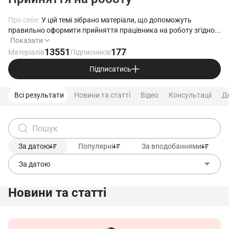
Про себе:
У цій темі зібрано матеріали, що допоможуть
правильно оформити прийняття працівника на роботу згідно...
Показати
13551
177
Матеріалів
Підписників
Підписатись
Всі результати
Новини та статті
Відео
Консультації
Д
За датою
Популярні
За вподобаннями
За датою
Новини та статті