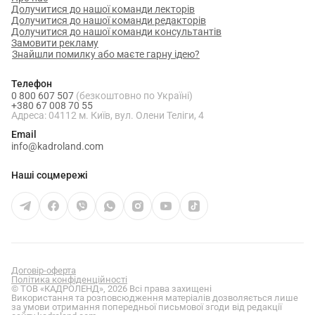
Долучитися до нашої команди лекторів
Долучитися до нашої команди редакторів
Долучитися до нашої команди консультантів
Замовити рекламу
Знайшли помилку або маєте гарну ідею?
Телефон
0 800 607 507
(безкоштовно по Україні)
+380 67 008 70 55
Адреса: 04112 м. Київ, вул. Олени Теліги, 4
Email
info@kadroland.com
Наші соцмережі
Договір-оферта
Політика конфіденційності
© ТОВ «КАДРОЛЕНД», 2026 Всі права захищені
Використання та розповсюдження матеріалів дозволяється лише
за умови отримання попередньої письмової згоди від редакції