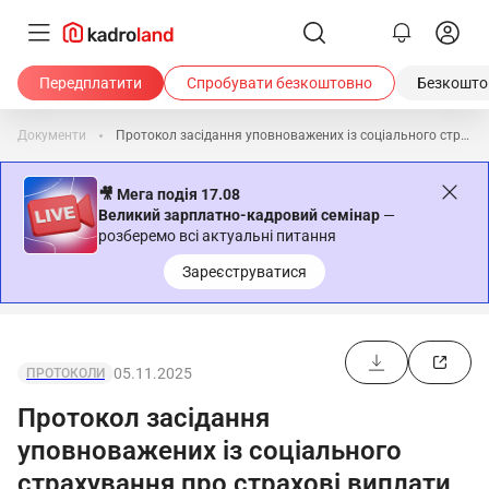
Передплатити
Спробувати безкоштовно
Безкоштов
Документи
Протокол засідання уповноважених із соціального страхування про страхові виплати (часткова оплата)
🎥 Мега подія 17.08
Великий зарплатно-кадровий семінар
—
розберемо всі актуальні питання
Зареєструватися
05.11.2025
ПРОТОКОЛИ
Протокол засідання
уповноважених із соціального
страхування про страхові виплати