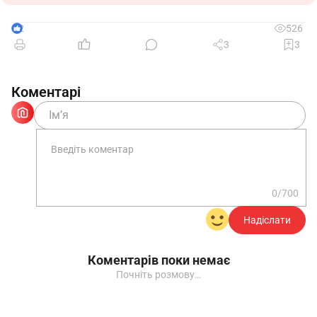
2
526
3
3
Разом
Коментарі
1.2
По тимчасовій непрацездатності,
вагітності та пологах (електронні листки
непрацездатності)
0/700
П.
Номер
Серія та номер
Надіслати
№
Причина
І.
страхового
листка
з/п
непрацездатност
Б.
свідоцтва
непрацездатності
Коментарів поки немає
Почніть розмову…
1