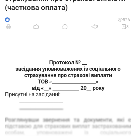
(часткова оплата)
2
526
3
3
Протокол № __
засідання уповноважених із соціального
страхування про страхові виплати
ТОВ «__________________»
від «__» ___________ 20__ року
Присутні на засіданні:
__________________
__________________
Розглянувши звернення та документи, які є
підставою для страхових виплат застрахованим
особам, уповноважені із соціального