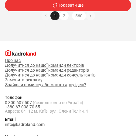
Показати ще
…
1
2
560
Про нас
Долучитися до нашої команди лекторів
Долучитися до нашої команди редакторів
Долучитися до нашої команди консультантів
Замовити рекламу
Знайшли помилку або маєте гарну ідею?
Телефон
0 800 607 507
(безкоштовно по Україні)
+380 67 008 70 55
Адреса: 04112 м. Київ, вул. Олени Теліги, 4
Email
info@kadroland.com