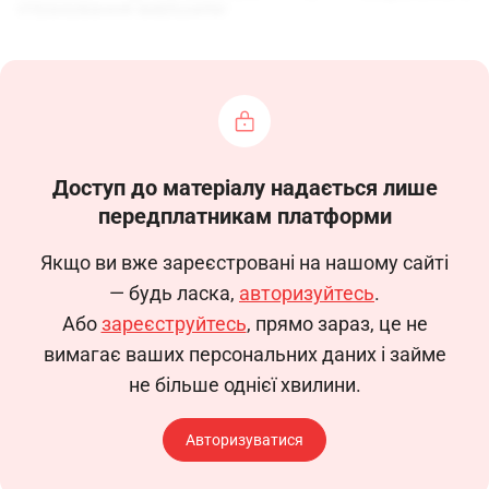
страхування вирішили:
І. Призначити допомогу:
1.1. По тимчасовій непрацездатності, вагітності
та пологах (паперові листки непрацездатності)
Доступ до матеріалу надається лише
Прич
непрацезд
передплатникам платформи
захворю
загальн
Якщо ви вже зареєстровані на нашому сайті
наслідок а
— будь ласка,
авторизуйтесь
.
ЧАЕС
Номер
Серія та номер
Або
зареєструйтесь
, прямо зараз, це не
№
невиро
П.І.Б.
страхового
листка
з/п
травми
вимагає ваших персональних даних і займе
свідоцтва
непрацездатності
не більше однієї хвилини.
вагітні
пологи
ортопе
Авторизуватися
протезув
догляд