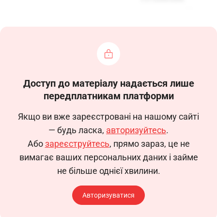
«__» ________ 20__
р
.
РОБОЧА ІНСТРУКЦІЯ
слюсаря з ремонту
Доступ до матеріалу надається лише
передплатникам платформи
сільськогосподарських машин та
Якщо ви вже зареєстровані на нашому сайті
устаткування 4-го розряду
— будь ласка,
авторизуйтесь
.
(Код КП – 7233)
Або
зареєструйтесь
, прямо зараз, це не
вимагає ваших персональних даних і займе
не більше однієї хвилини.
1. Загальні положення
1.1. Ця робоча інструкція визначає
Авторизуватися
функціональні обов’язки, права та
відповідальність слюсаря з ремонту