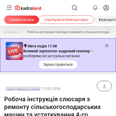
Передплатити
Спробувати безкоштовно
Безкоштов
Документи
Робоча інструкція слюсаря з ремонту сільськогосподарських машин та устаткування 4-го розряду
🎥 Мега подія 17.08
Великий зарплатно-кадровий семінар
—
розберемо всі актуальні питання
Зареєструватися
15.05.2026
ПОСАДОВІ ІНСТРУКЦІЇ
Робоча інструкція слюсаря з
ремонту сільськогосподарських
машин та устаткування 4-го