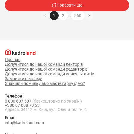
року.
Показати ще
7. Приклади робіт.
…
1
2
560
7.1. Апарати молотильні зернозбиральних
комбайнів - перевірка якості збирання і
регулювання.
7.2. Апарати снопов'язальні
льонозбиральних комбайнів - ремонт,
установлення і регулювання.
Про нас
Долучитися до нашої команди лекторів
7.3. Вали колінчасті половонабивальних,
Долучитися до нашої команди редакторів
Долучитися до нашої команди консультантів
соломонабивальних, соломотрясних машин,
Замовити рекламу
Знайшли помилку або маєте гарну ідею?
вали ексцентрикові, диски зчеплення -
балансування.
Телефон
0 800 607 507
7.4. Втулки шатунів - підганяння за
(безкоштовно по Україні)
+380 67 008 70 55
поршневими пальцями.
Адреса: 04112 м. Київ, вул. Олени Теліги, 4
Email
7.5. Гідросистеми комбайнів, тракторів та
info@kadroland.com
сільськогосподарських машин - ремонт.