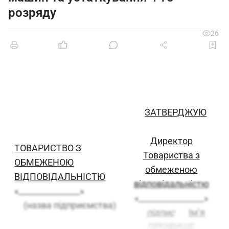
розряду
26
ЗАТВЕРДЖУЮ
Директор
ТОВАРИСТВО З
Товариства з
ОБМЕЖЕНОЮ
обмеженою
ВІДПОВІДАЛЬНІСТЮ
відповідальністю
«_______________»
«________________»
(назва підприємства)
підпис
Ім’я
ПРІЗВИЩЕ