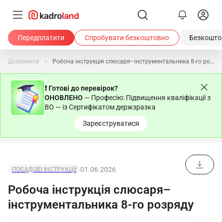
Передплатити
Спробувати безкоштовно
Безкоштов
Документи
Робоча інструкція слюсаря–інструментальника 8-го розряду
❗ Готові до перевірок?
ОНОВЛЕНО
— Професію: Підвищення кваліфікації з
ВО — із Сертифікатом держзразка
Зареєструватися
01.06.2026
ПОСАДОВІ ІНСТРУКЦІЇ
Робоча інструкція слюсаря–
інструментальника 8-го розряду