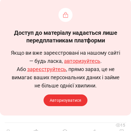
(Код КП - 7222)
1. Загальні положення
1.1. Ця робоча інструкція визначає
функціональні обов’язки, права та
Доступ до матеріалу надається лише
відповідальність слюсаря-інструментальника 8-
передплатникам платформи
го розряду.
1.2. Слюсар - інструментальник 8-го розряду
Якщо ви вже зареєстровані на нашому сайті
приймається на роботу та звільняється наказом
— будь ласка,
авторизуйтесь
.
директора підприємства.
Або
зареєструйтесь
, прямо зараз, це не
1.3. Слюсар - інструментальник 8-го розряду
вимагає ваших персональних даних і займе
безпосередньо підпорядковується ____________.
не більше однієї хвилини.
1.4. У своїй діяльності слюсар -
інструментальник 8-го розряду керується
Авторизуватися
локальними актами підприємства (статутом,
правилами внутрішнього трудового розпорядку,
колективним договором та ін.), цією робочою
15
інструкцією, організаційно-розпорядчими