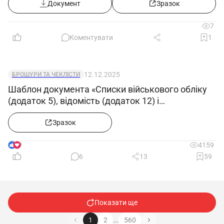
Документ
Зразок
7
Коментувати
1
12.12.2025
БРОШУРИ ТА ЧЕКЛІСТИ
Шаблон документа «Списки військового обліку
(додаток 5), відомість (додаток 12) і
повідомлення (додаток 4) в Excel»
Зразок
9
4159
6
13
59
Показати ще
…
1
2
560