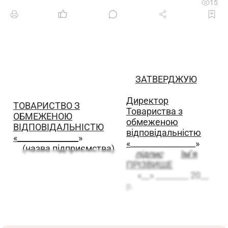
15
ЗАТВЕРДЖУЮ
Директор
ТОВАРИСТВО З
Товариства з
ОБМЕЖЕНОЮ
обмеженою
ВІДПОВІДАЛЬНІСТЮ
відповідальністю
«_______________
»
«
________________»
(назва підприємства)
підпис
Ім’я
ПРІЗВИЩЕ
«__» ________ 20__
р.
РОБОЧА ІНСТРУКЦІЯ
слюсаря - інструментальника 8-го розряду