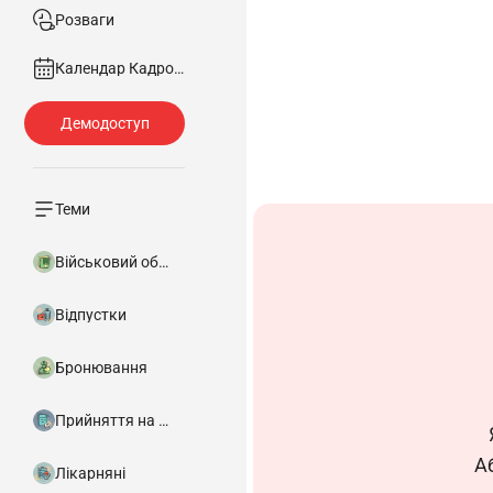
Розваги
Календар Кадровика
1.1. Ця робоча інс
1.2. Рубач дроту 
Теми
1.3. Рубач дроту 3
1.4. У своїй дія
Військовий облік
правилами внутрішнь
Відпустки
організаційно-розпоря
1.5. У разі відс
Бронювання
призначається в уст
неналежне виконання п
Прийняття на роботу
А
Лікарняні