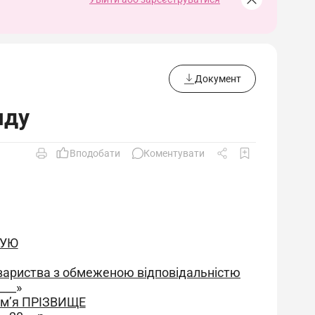
Документ
яду
Вподобати
Коментувати
ЖУЮ
вариства з обмеженою відповідальністю
___»
Ім’я ПРІЗВИЩЕ