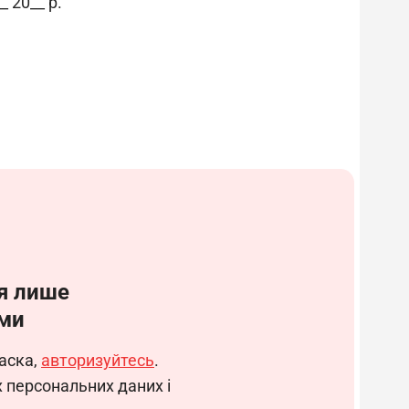
_ 20__ р.
ідповідальність рубача дроту 3-го розряду.
 наказом директора підприємства.
_______.
альними актами підприємства (статутом,
ом та ін.), цією робочою інструкцією,
нь.
я лише
ки виконує робітник підприємства, який
ми
ідповідних прав і відповідальності за
аска,
авторизуйтесь
.
х персональних даних і