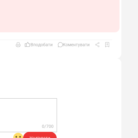
автоматах різної конструкції продуктивністю
350 стрижнів за хвилину з регулюванням
Вподобати
Коментувати
ень або невідповідностей.
их для виконання обов’язків та надання
ті.
еобхідні для виконання своїх обов’язків і
0/700