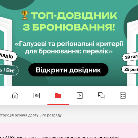
струкція рубача дроту 3-го розряду
та AI-Консультант — усе для вашої зручності в одному місці