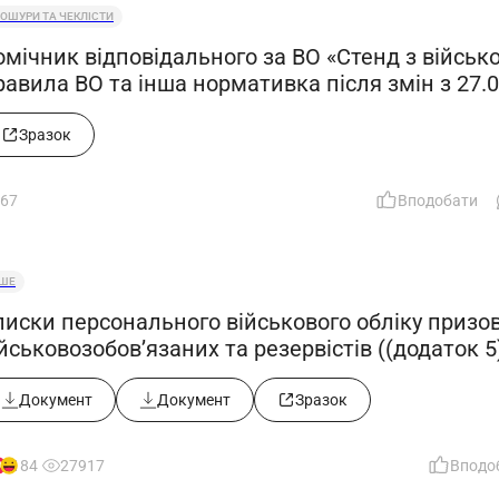
ОШУРИ ТА ЧЕКЛІСТИ
мічник відповідального за ВО «Стенд з військо
авила ВО та інша нормативка після змін з 27.0
Зразок
67
Вподобати
НШЕ
писки персонального військового обліку призов
йськовозобов’язаних та резервістів ((додаток 5)
останови КМУ від 30.07.2025 №916))
Документ
Документ
Зразок
184
27917
Вподо