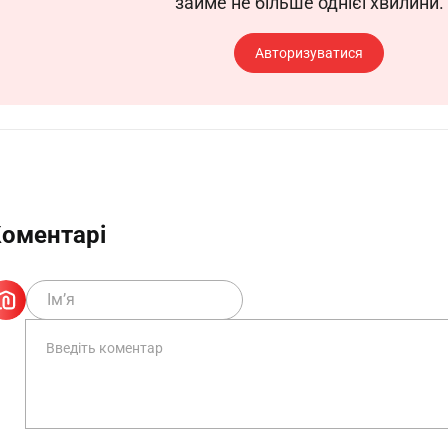
 сталі та кольорових металів на правильно-відрізних 
займе не більше однієї хвилини.
а хвилину без регулювання довжини стрижня і до 
Авторизуватися
авильно-відрізних автоматах.
є автомат на рубання дроту різного діаметра.
кладанням стрижнів в приймальний бункер.
3. Права
розряду має право:
для запобігання та усунення випадків будь-яких поруш
оментарі
і передбачені законодавством соціальні гарантії.
яння у виконанні своїх обов’язків і здійсненні прав.
ворення організаційно-технічних умов, необхідн
я та інвентарю.
з проектами документів, що стосуються його діяльнос
 отримувати документи, матеріали та інформацію, н
цтва.