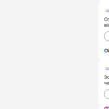
І
С
ві
п
БР
Зо
че
1