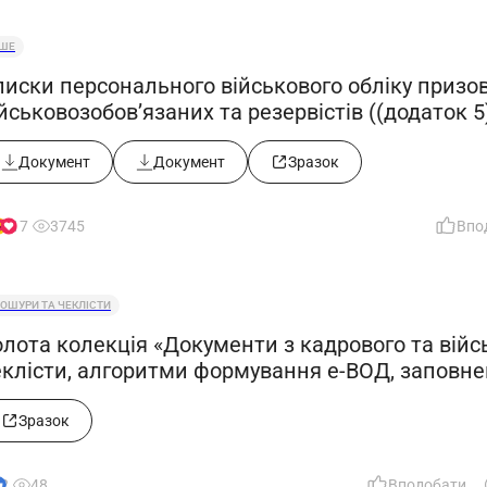
НШЕ
писки персонального військового обліку призов
йськовозобов’язаних та резервістів ((додаток 5)
останови КМУ від 10.06.2026 №812)
Документ
Документ
Зразок
17
3745
Впо
ОШУРИ ТА ЧЕКЛІСТИ
лота колекція «Документи з кадрового та війсь
клісти, алгоритми формування е-ВОД, заповненн
2»
Зразок
2
48
Вподобати