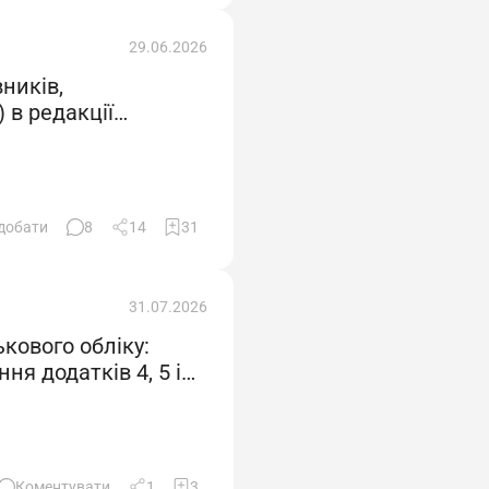
29.06.2026
ників,
 в редакції
добати
8
14
31
31.07.2026
кового обліку:
я додатків 4, 5 і
Коментувати
1
3