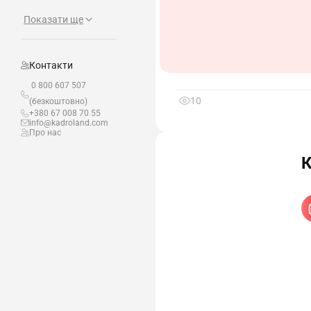
2.1. Рубає дріт зі
понад 150 стрижнів з
Показати ще
довжини стрижня на пр
2.2. Підналагоджу
Контакти
2.3. Стежить за у
0 800 607 507
10
(безкоштовно)
+380 67 008 70 55
info@kadroland.com
Про нас
Рубач дроту 3-го 
3.1. Вживати дії 
К
3.2. Отримувати вс
3.3. Вимагати спри
3.4. Вимагати ст
необхідного обладнанн
3.5. Знайомитися 
3.6. Запитувати і
розпоряджень керівни