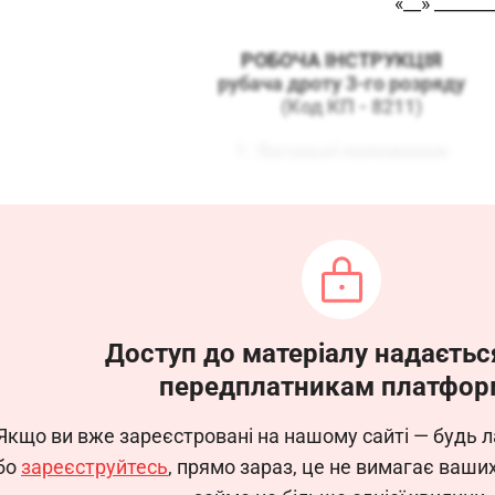
«__» _______
РОБОЧА ІНСТРУКЦІЯ
рубача дроту 3-го розряду
(Код КП - 8211)
1. Загальні положення
трукція визначає функціональні обов’язки, права та в
3-го розряду приймається на роботу та звільняється
-го розряду безпосередньо підпорядковується _______
льності рубач дроту 3-го розряду керується лок
ого трудового розпорядку, колективним договор
дчими документами підприємства з відповідних пита
Доступ до матеріалу надаєтьс
утності рубача дроту 3-го розряду його обов’яз
передплатникам платфор
ановленому законодавством порядку з набуттям в
окладених на нього обов’язків.
Якщо ви вже зареєстровані на нашому сайті — будь л
бо
зареєструйтесь
, прямо зараз, це не вимагає ваши
2. Завдання та обов’язки