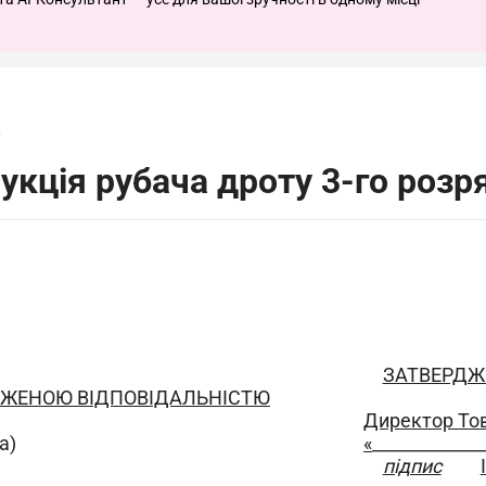
6
укція рубача дроту 3-го розр
ЗАТВЕРД
ЕЖЕНОЮ ВІДПОВІДАЛЬНІСТЮ
Директор То
а)
«
_____________
підпис