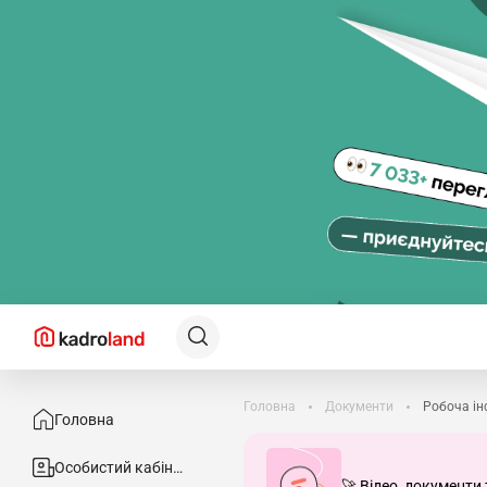
Головна
Документи
Робоча ін
Головна
Особистий кабінет
🚀 Відео, документи 