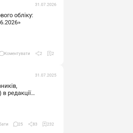
31.07.2026
вого обліку:
6.2026»
Коментувати
2
2
31.07.2025
ників,
 в редакції
бати
25
83
232