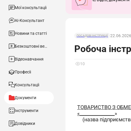
Мої консультації
АІ-Консультант
Новини та статті
22.06.202
ПОСАДОВІ ІНСТРУКЦІЇ
Робоча інстр
Безкоштовні вебінари
Відеонавчання
10
Професії
Консультації
Документи
ТОВАРИСТВО З ОБМ
Інструменти
«_______________
»
(назва підприємств
Довідники