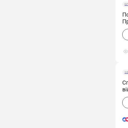
БР
По
Пр
І
С
ві
п