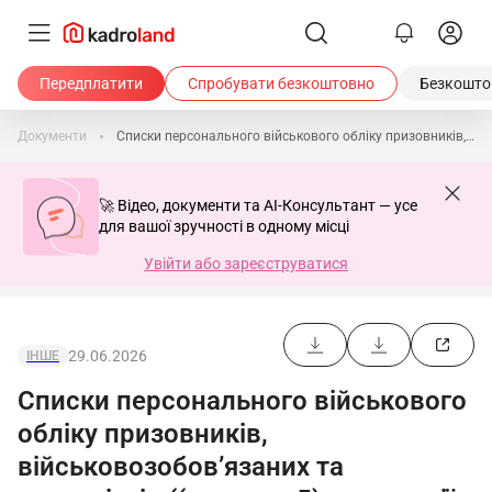
Передплатити
Спробувати безкоштовно
Безкоштов
Документи
Списки персонального військового обліку призовників, військовозобов’язаних та резервістів ((додаток 5) в редакції постанови КМУ від 10.06.2026 №812)
🚀 Відео, документи та AI-Консультант — усе
для вашої зручності в одному місці
Увійти або зареєструватися
29.06.2026
ІНШЕ
Списки персонального військового
обліку призовників,
військовозобов’язаних та