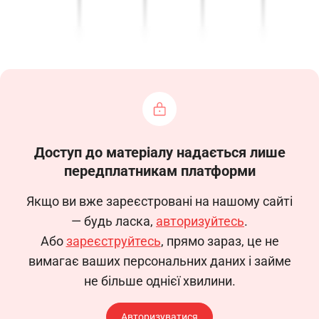
Прізвище,
власне
Категорія
Число,
Порядковий
Військове
ім’я та по
військового
місяць, рі
номер
звання
батькові
обов’язку
народженн
(за
Доступ до матеріалу надається лише
передплатникам платформи
наявності)
Якщо ви вже зареєстровані на нашому сайті
— будь ласка,
авторизуйтесь
.
Або
зареєструйтесь
, прямо зараз, це не
1
2
3
4
5
вимагає ваших персональних даних і займе
не більше однієї хвилини.
Авторизуватися