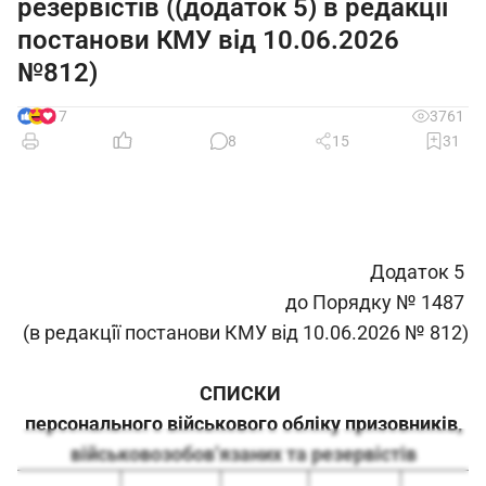
резервістів ((додаток 5) в редакції
постанови КМУ від 10.06.2026
№812)
17
3761
8
15
31
Додаток 5
до Порядку № 1487
(в редакції̈ постанови КМУ від 10.06.2026 № 812)
СПИСКИ
персонального військового обліку
призовників,
військовозобов’язаних та резервістів