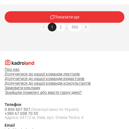
України від 30 грудня 2022 р. №
1487), що надсилається до
територіального центру
Показати ще
комплектування та соціальної
…
1
2
560
підтримки (органу СБУ,
відповідного підрозділу
розвідувального органу).
2. У разі виключення призовника,
військовозобов’язаного, резервіста
Про нас
Долучитися до нашої команди лекторів
з персонального військового обліку
Долучитися до нашої команди редакторів
робиться відмітка “Виключено з
Долучитися до нашої команди консультантів
Замовити рекламу
персонального військового обліку”.
Знайшли помилку або маєте гарну ідею?
Телефон
0 800 607 507
(безкоштовно по Україні)
+380 67 008 70 55
Документ
Зразок
Документ
Адреса: 04112 м. Київ, вул. Олени Теліги, 4
Email