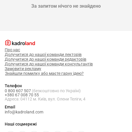
За запитом нічого не знайдено
Про нас
Долучитися до нашої команди лекторів
Долучитися до нашої команди редакторів
Долучитися до нашої команди консультантів
Замовити рекламу
Знайшли помилку або маєте гарну ідею?
Телефон
0 800 607 507
(безкоштовно по Україні)
+380 67 008 70 55
Адреса: 04112 м. Київ, вул. Олени Теліги, 4
Email
info@kadroland.com
Наші соцмережі