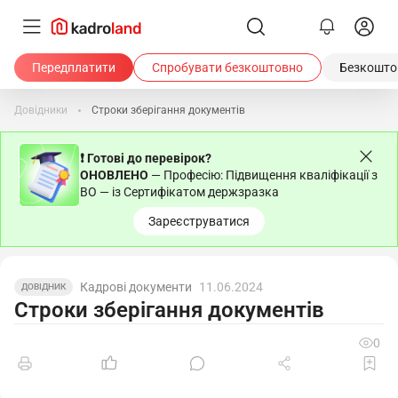
Передплатити
Спробувати безкоштовно
Безкоштов
Довідники
Строки зберігання документів
❗ Готові до перевірок?
ОНОВЛЕНО
— Професію: Підвищення кваліфікації з
ВО — із Сертифікатом держзразка
Зареєструватися
Кадрові документи
11.06.2024
ДОВІДНИК
Строки зберігання документів
0