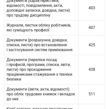
Документи (характеристики,
відомості, повідомлення, акти,
403
доповідні записки, довідки, листи)
про трудову дисципліну
Журнали, листки обліку робітників,
407
які суміщують професії
Документи (розрахунки, довідки,
списки, листи) про встановлення
425
і застосування систем преміювання
Документи (переліки посад
і професій, програми, списки, звіти,
листи) про проходження
438
працівниками стажування з техніки
безпеки
Документи (звіти, акти, відомості)
про облік трудових книжок і вкладок
511
до них
Копії довідок, виданих працівникам