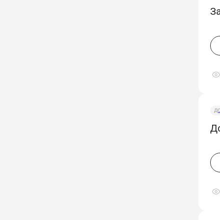
За
Д
Д