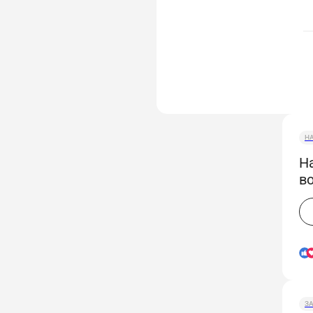
Н
На
во
З