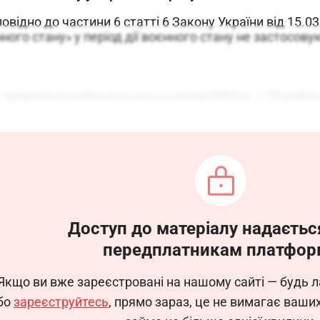
дповідно до частини 6 статті 6 Закону України від 15.
ого стану» у період дії воєнного стану не застосовуют
ривалості робочого часу у червні 2022 р. — 22 робочи
я та 28 червня робочими днями.
 кадрів _________ до 02.06.2022 р. довести наказ до 
корпоративному сайті;
— ознайомити під підпис;
ю наказу електронною поштою або іншим засобом ком
нанням наказу залишаю за собою.
Доступ до матеріалу надаєтьс
передплатникам платфор
р
__________
___________
Якщо ви вже зареєстровані на нашому сайті — будь л
бо
зареєструйтесь
, прямо зараз, це не вимагає ваши