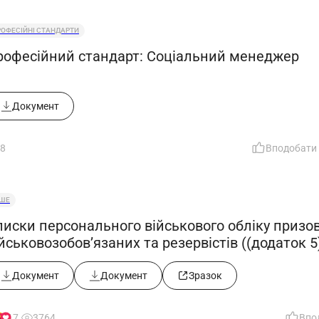
РОФЕСІЙНІ СТАНДАРТИ
рофесійний стандарт: Соціальний менеджер
Документ
8
Вподобати
НШЕ
писки персонального військового обліку призов
йськовозобов’язаних та резервістів ((додаток 5)
останови КМУ від 10.06.2026 №812)
Документ
Документ
Зразок
17
3764
Впо