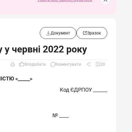
Документ
Зразок
 у червні 2022 року
Вподобати
Коментувати
20
СТЮ «_____»
Код ЄДРПОУ ______
№ ____