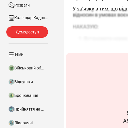
Розваги
У зв’язку з тим, що ві
відносин в умовах воєнн
Календар Кадровика
НАКАЗУЮ:
Встановити норму т
Визнати 13 червн
Начальнику відділу
Теми
• розмістити на 
• за можливості 
Військовий облік
• надіслати копі
Контроль за вико
Відпустки
Бронювання
Директо
Прийняття на роботу
А
Лікарняні