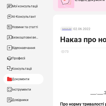
Мої консультації
АІ-Консультант
Новини та статті
02.06.2022
НАКАЗИ
Наказ про но
Безкоштовні вебінари
Відеонавчання
73
Професії
Консультації
Документи
Інструменти
___.___.
Довідники
Про норму тривалості 