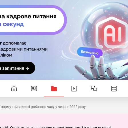
 норму тривалості робочого часу у червні 2022 року
та AI-Консультант — усе для вашої зручності в одному місці