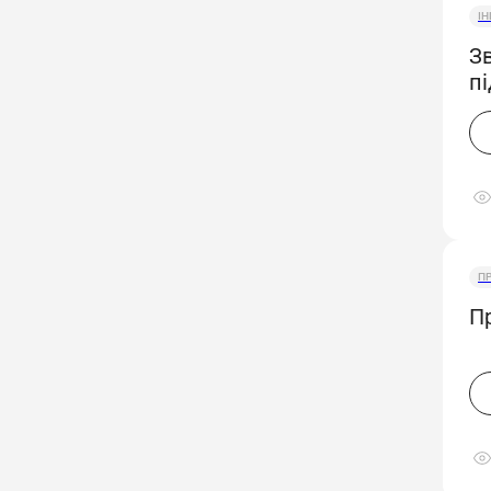
І
З
п
П
П