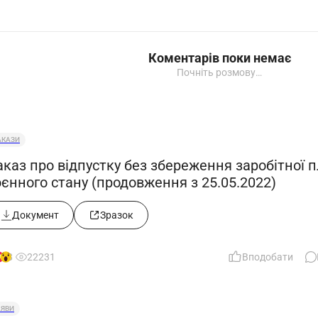
Коментарів поки немає
Почніть розмову…
АКАЗИ
каз про відпустку без збереження заробітної п
єнного стану (продовження з 25.05.2022)
Документ
Зразок
8
22231
Вподобати
АЯВИ