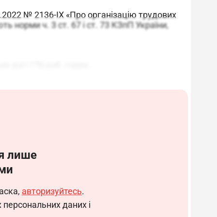
03.2022 № 2136-IX «Про організацію трудових
ь норми ч. 3 ст. 67 і ст. 73 КЗпП України,
х дні і 176 роб. годин.
відома працівників:
унікації.
я лише
ми
аска,
авторизуйтесь
.
Документ
Зразок
х персональних даних і