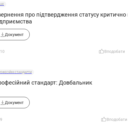
НШЕ
вернення про підтвердження статусу критично
ідприємства
Документ
10
Вподобати
РОФЕСІЙНІ СТАНДАРТИ
рофесійний стандарт: Довбальник
Документ
9
Вподобати