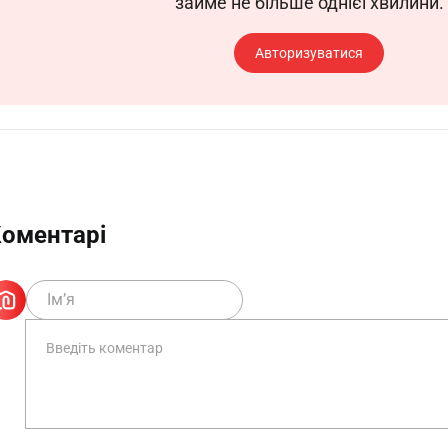
займе не більше однієї хвилини.
Авторизуватися
оментарі