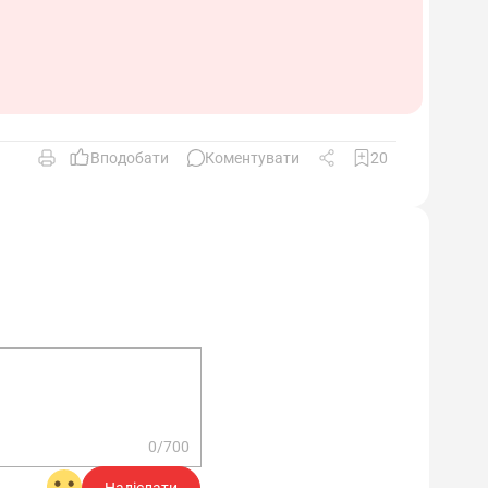
Вподобати
Коментувати
20
0/700