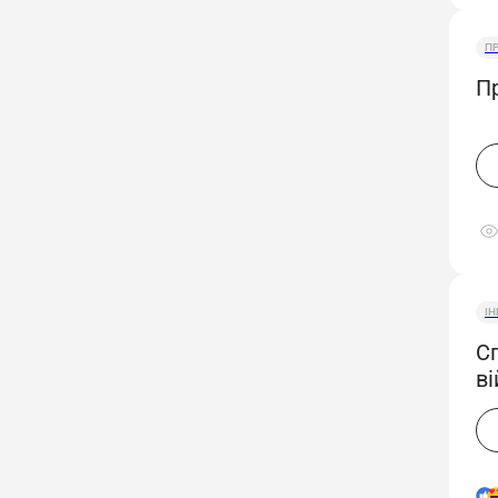
П
П
І
С
ві
п