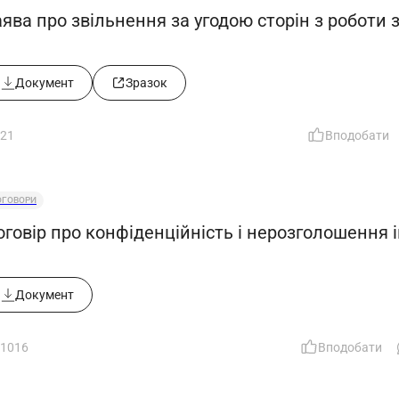
ява про звільнення за угодою сторін з роботи 
Документ
Зразок
21
Вподобати
ОГОВОРИ
оговір про конфіденційність і нерозголошення 
Документ
1016
Вподобати