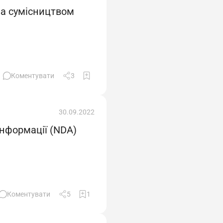
за сумісництвом
Коментувати
3
30.09.2022
інформації (NDA)
Коментувати
5
1