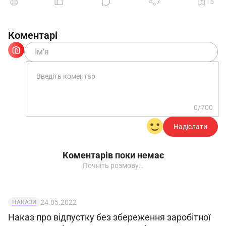
7
15
залишилися без змін.
Коментарі
Додатки: Копія Витягу з ЄДР від __________
20__ року.
0/700
Директор
_________
_____________
Надіслати
Документ
Коментарів поки немає
Почніть розмову…
24.05.2022
НАКАЗИ
Наказ про відпустку без збереження заробітної