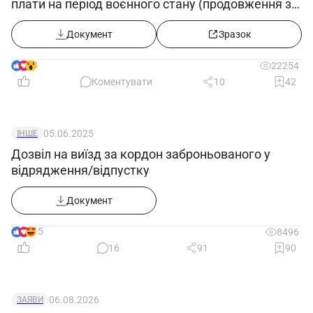
плати на період воєнного стану (продовження з
25.05.2022)
Документ
Зразок
8
22254
Коментувати
10
42
05.06.2025
ІНШЕ
Дозвіл на виїзд за кордон заброньованого у
відрядження/відпустку
Документ
15
8496
16
91
90
06.08.2026
ЗАЯВИ