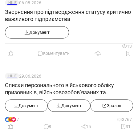
06.08.2026
ІНШЕ
Звернення про підтвердження статусу критично
важливого підприємства
Документ
13
Коментувати
3
29.06.2026
ІНШЕ
Списки персонального військового обліку
призовників, військовозобов’язаних та
резервістів ((додаток 5) в редакції постанови
КМУ від 10.06.2026 №812)
Документ
Документ
Зразок
17
3767
8
15
31