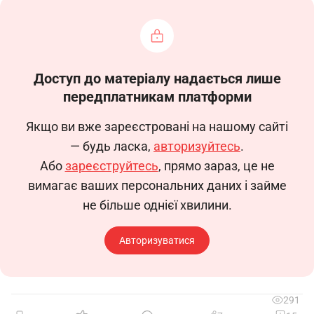
Повідомляємо Вас, що з __________ 20__
року Товариство з обмеженою відповідальністю
«____________» перейменовано на Товариство з
обмеженою відповідальністю «_________________».
Доступ до матеріалу надається лише
передплатникам платформи
Зазначені зміни в найменуванні було
внесено до Єдиного державного реєстру
Якщо ви вже зареєстровані на нашому сайті
юридичних осіб та фізичних осіб – підприємців у
— будь ласка,
авторизуйтесь
.
встановленому Законом порядку, що
Або
зареєструйтесь
, прямо зараз, це не
підтверджується Витягом із зазначеного
вимагає ваших персональних даних і займе
реєстру від __________ 20__ року.
не більше однієї хвилини.
Товариство з обмеженою відповідальністю
«______________» є правонаступником всіх прав та
Авторизуватися
обов’язків Товариства з обмеженою
відповідальністю «____________».
Ідентифікаційний код юридичної особи,
291
банківські реквізити та місцезнаходження