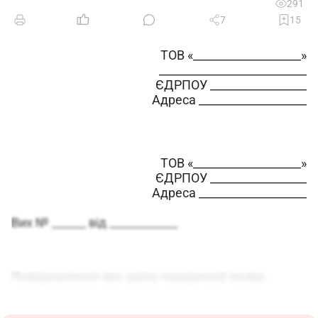
291
7
15
ТОВ «___________________»
__________________________
ЄДРПОУ _________________
Адреса ___________________
ТОВ «___________________»
ЄДРПОУ _________________
Адреса ___________________
Вих № ______ від ____________
Повідомлення про зміну юридичної назви
підприємства