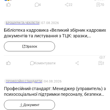
4
22
70
07.08.2026
БРОШУРИ ТА ЧЕКЛІСТИ
Бібліотека кадровика «Великий збірник кадрових
документів та листування з ТЦК: зразки,
примірні форми та супровідні листи»
Зразок
7
Коментувати
2
04.08.2026
ПРОФЕСІЙНІ СТАНДАРТИ
Професійний стандарт: Менеджер (управитель) з
психосоціальної підтримки персоналу, безпеки
та гігієни праці
Документ