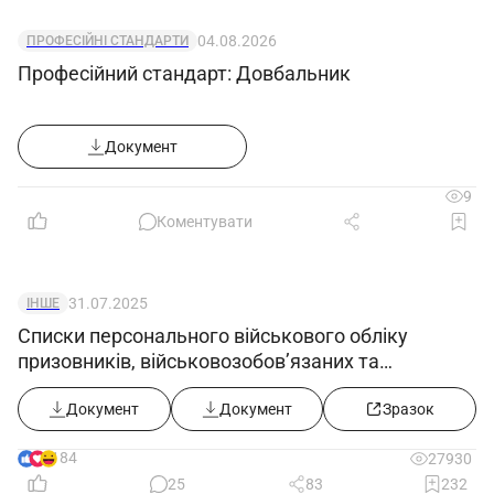
04.08.2026
ПРОФЕСІЙНІ СТАНДАРТИ
Професійний стандарт: Довбальник
Документ
9
Коментувати
31.07.2025
ІНШЕ
Списки персонального військового обліку
призовників, військовозобов’язаних та
резервістів ((додаток 5) в редакції постанови
КМУ від 30.07.2025 №916))
Документ
Документ
Зразок
184
27930
25
83
232