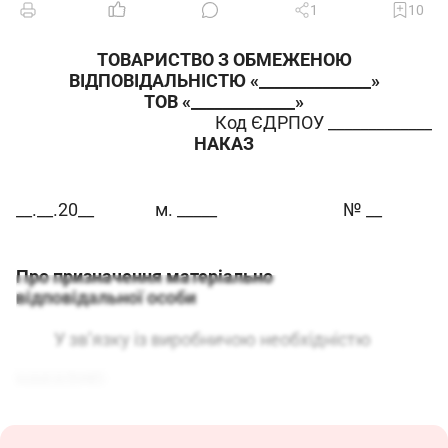
1
10
ТОВАРИСТВО З ОБМЕЖЕНОЮ
ВІДПОВІДАЛЬНІСТЮ «______________»
ТОВ «_____________»
Код ЄДРПОУ _____________
НАКАЗ
__.__.20__
м. _____
№ __
Про призначення матеріально
відповідальної особи
У зв’язку із виробничою необхідністю
НАКАЗУЮ:
1. З __.__.20__ призначити матеріально
відповідальною особою за збереження і