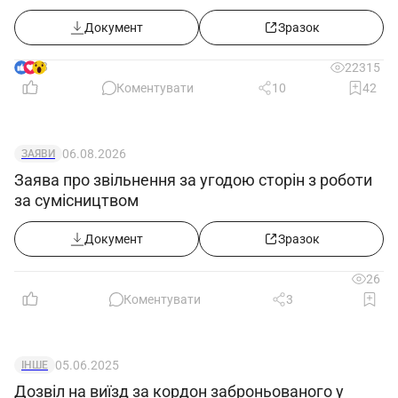
25.05.2022)
Документ
Зразок
8
22315
Коментувати
10
42
06.08.2026
ЗАЯВИ
Заява про звільнення за угодою сторін з роботи
за сумісництвом
Документ
Зразок
26
Коментувати
3
05.06.2025
ІНШЕ
Дозвіл на виїзд за кордон заброньованого у