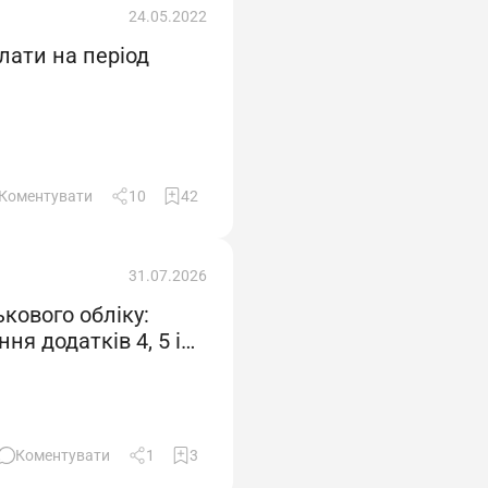
24.05.2022
лати на період
евідповідності і вносити пропозиції щодо їх
зки за займаною посадою, критерії оцінки
Коментувати
10
42
31.07.2026
адовою інструкцією обов`язків та (або)
кового обліку:
я додатків 4, 5 і
рони праці, техніки безпеки, виробничої
танову), що відноситься до комерційної
Коментувати
1
3
 нормативних документів організації