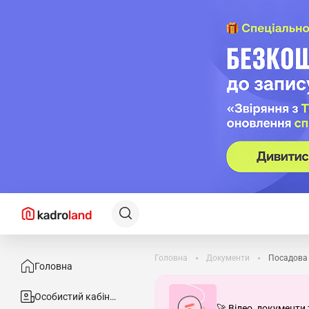
Головна
Документи
Посадова і
Головна
Особистий кабінет
🚀 Відео, документи 