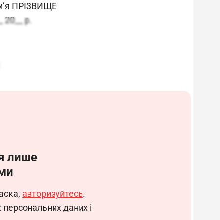
я ПРІЗВИЩЕ
_ 20__ р.
нології)
я лише
ми
ва та відповідальність інженера-технолога
аска,
авторизуйтесь
.
нізації (підприємству/організації).
х персональних даних і