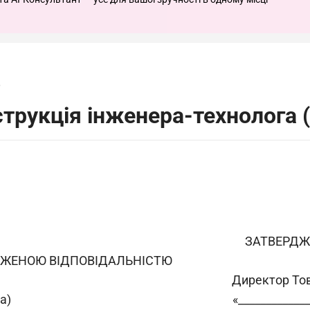
6
трукція інженера-технолога (х
ЗАТВЕРД
ЕЖЕНОЮ ВІДПОВІДАЛЬНІСТЮ
Директор То
а)
«____________