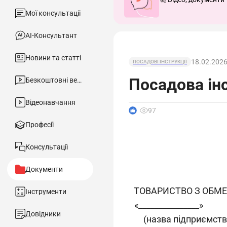
Мої консультації
АІ-Консультант
Новини та статті
18.02.202
ПОСАДОВІ ІНСТРУКЦІЇ
Посадова інс
Безкоштовні вебінари
Відеонавчання
1
97
Професії
Консультації
Документи
ТОВАРИСТВО З ОБМ
Інструменти
«_______________»
Довідники
(назва підприємств