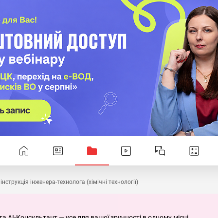
нструкція інженера-технолога (хімічні технології)
та AI-Консультант — усе для вашої зручності в одному місці