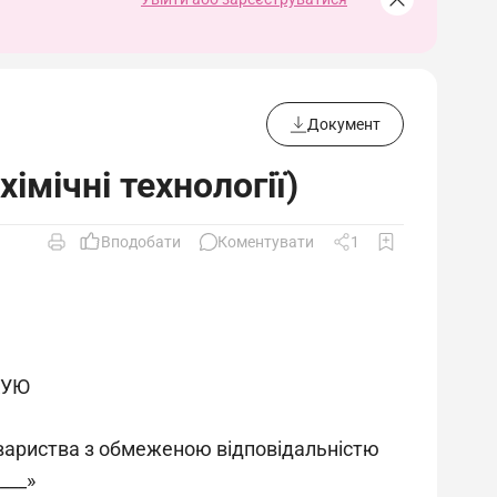
Документ
імічні технології)
Вподобати
Коментувати
1
ЖУЮ
вариства з обмеженою відповідальністю
____»