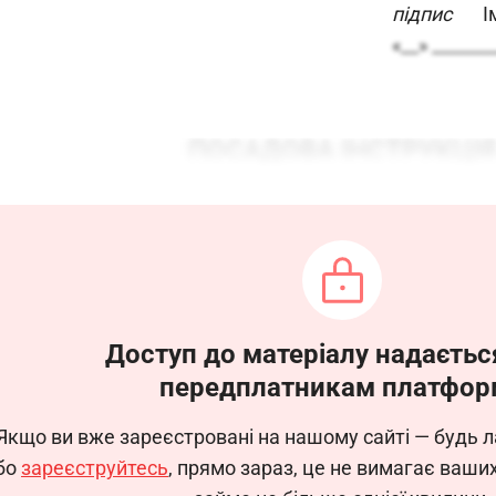
підпис
Ім’
«__» _______
ПОСАДОВА ІНСТРУКЦІЯ
інженера-технолога (хімічні тех
(Код КП – 2146.2)
Доступ до матеріалу надаєтьс
1. Загальні положення
передплатникам платфор
 інструкція визначає функціональні обов’язки, пра
Якщо ви вже зареєстровані на нашому сайті — будь л
я на посаду та звільняється з посади наказом по орга
бо
зареєструйтесь
, прямо зараз, це не вимагає ваши
ується безпосередньо ____________.