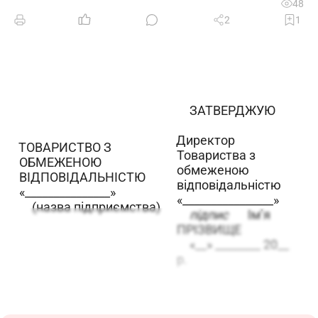
48
2
1
ЗАТВЕРДЖУЮ
Директор
ТОВАРИСТВО З
Товариства з
ОБМЕЖЕНОЮ
обмеженою
ВІДПОВІДАЛЬНІСТЮ
відповідальністю
«_______________»
«________________»
(назва підприємства)
підпис
Ім’я
ПРІЗВИЩЕ
«__» ________ 20__
р.
ПОСАДОВА ІНСТРУКЦІЯ