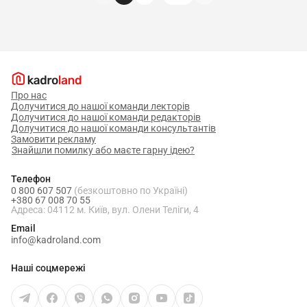
межах, визначених чинним цивільним
законодавством.
4.1.4. За недотримання правил
внутрішнього трудового розпорядку, охорони
праці, техніки безпеки, виробничої санітарії та
Про нас
протипожежного захисту.
Долучитися до нашої команди лекторів
Долучитися до нашої команди редакторів
4.2. Директор будинку культури несе
Долучитися до нашої команди консультантів
персональну відповідальність за наслідки
Замовити рекламу
Знайшли помилку або маєте гарну ідею?
прийнятих ним рішень, що виходять за межі його
повноважень, встановлених законодавством,
Телефон
0 800 607 507
(безкоштовно по Україні)
положення, іншими нормативними правовими
+380 67 008 70 55
Адреса: 04112 м. Київ, вул. Олени Теліги, 4
актами. Він не звільняється від відповідальності,
Email
якщо дії, що тягнуть відповідальність, були
info@kadroland.com
здійснені особами, яким він делегував свої
Наші соцмережі
права.