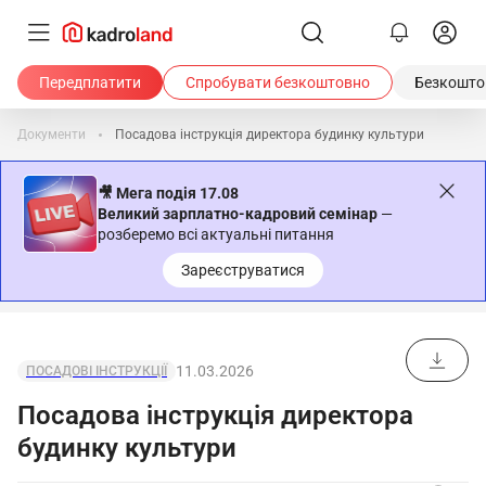
Передплатити
Спробувати безкоштовно
Безкоштов
Документи
Посадова інструкція директора будинку культури
🎥 Мега подія 17.08
Великий зарплатно-кадровий семінар
—
розберемо всі актуальні питання
Зареєструватися
11.03.2026
ПОСАДОВІ ІНСТРУКЦІЇ
Посадова інструкція директора
будинку культури