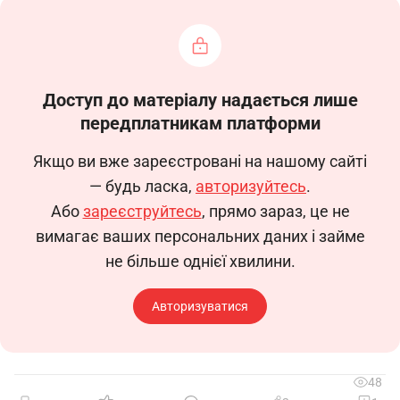
директора будинку культури
(Код КП – 1210.1)
1. Загальні положення
Доступ до матеріалу надається лише
1.1. Ця посадова інструкція визначає
передплатникам платформи
функціональні обов’язки, права та
відповідальність директора будинку культури
Якщо ви вже зареєстровані на нашому сайті
(далі – директор).
— будь ласка,
авторизуйтесь
.
1.2. Директор призначається на посаду і
Або
зареєструйтесь
, прямо зараз, це не
звільняється з неї розпорядженням
вимагає ваших персональних даних і займе
______________.
не більше однієї хвилини.
1.3. Директор підпорядковується
безпосередньо ________________________.
Авторизуватися
1.4. У своїй діяльності директор керується
Конституцією України, Законом України «Про
культуру», правилами з охорони праці, техніки
48