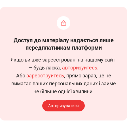
Керуючись пунктом 72 Порядку організації
та ведення військового обліку призовників,
військовозобов’язаних та резервістів,
затвердженого постановою Кабінету Міністрів
України від 30 грудня 2022 р. № 1487
Доступ до матеріалу надається лише
передплатникам платформи
НАКАЗУЮ:
Якщо ви вже зареєстровані на нашому сайті
— будь ласка,
авторизуйтесь
.
Або
зареєструйтесь
, прямо зараз, це не
1. Особі, відповідальній за ведення
вимагає ваших персональних даних і займе
військового обліку ____________:
не більше однієї хвилини.
1.2. Подати на затвердження до __________
20__ р. графік звіряння облікових даних списків
Авторизуватися
персонального військового обліку з військово-
обліковими документами працівників.
1.3. Проводити роз’яснювальну роботу з