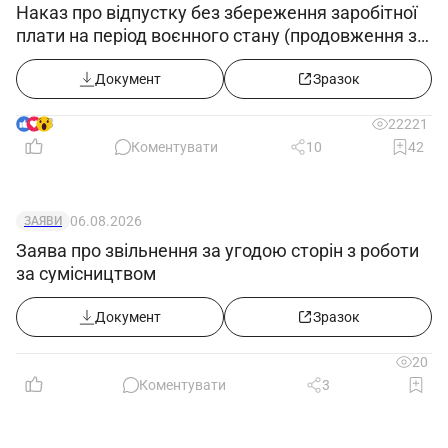
Наказ про відпустку без збереження заробітної
залишаю за собою.
плати на період воєнного стану (продовження з
25.05.2022)
Документ
Зразок
Директор
______
_________________
8
22221
___
Коментувати
10
42
Відмітки про ознайомлення з наказом
06.08.2026
ЗАЯВИ
Заява про звільнення за угодою сторін з роботи
за сумісництвом
Документ
Зразок
Документ
Зразок
20
Коментувати
3