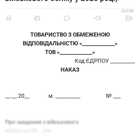
100
5
5
ТОВАРИСТВО З ОБМЕЖЕНОЮ
ВІДПОВІДАЛЬНІСТЮ «_____________»
ТОВ «_____________»
Код ЄДРПОУ __________
НАКАЗ
__.__.20__
м. __________
№ ___
Про завдання з військового
обліку на 20__ рік