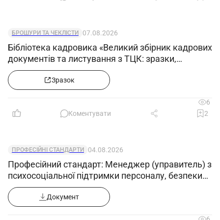
07.08.2026
БРОШУРИ ТА ЧЕКЛІСТИ
Бібліотека кадровика «Великий збірник кадрових
документів та листування з ТЦК: зразки,
примірні форми та супровідні листи»
Зразок
6
Коментувати
2
04.08.2026
ПРОФЕСІЙНІ СТАНДАРТИ
Професійний стандарт: Менеджер (управитель) з
психосоціальної підтримки персоналу, безпеки
та гігієни праці
Документ
6