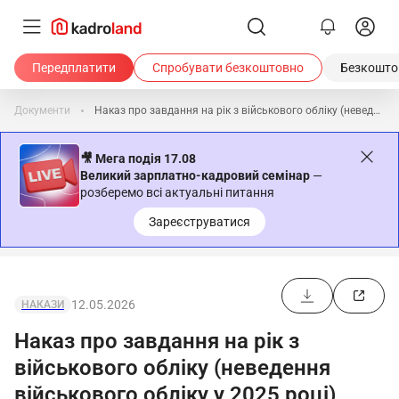
Передплатити
Спробувати безкоштовно
Безкоштов
Документи
Наказ про завдання на рік з військового обліку (неведення військового обліку у 2025 році)
🎥 Мега подія 17.08
Великий зарплатно-кадровий семінар
—
розберемо всі актуальні питання
Зареєструватися
12.05.2026
НАКАЗИ
Наказ про завдання на рік з
військового обліку (неведення
військового обліку у 2025 році)