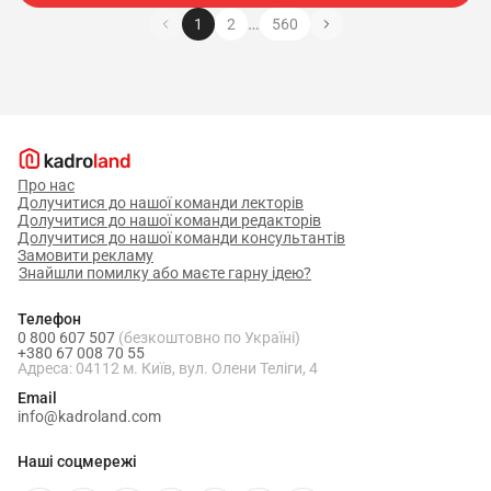
…
1
2
560
Про нас
Долучитися до нашої команди лекторів
Долучитися до нашої команди редакторів
Долучитися до нашої команди консультантів
Замовити рекламу
Знайшли помилку або маєте гарну ідею?
Телефон
0 800 607 507
(безкоштовно по Україні)
+380 67 008 70 55
Адреса: 04112 м. Київ, вул. Олени Теліги, 4
Email
info@kadroland.com
Наші соцмережі