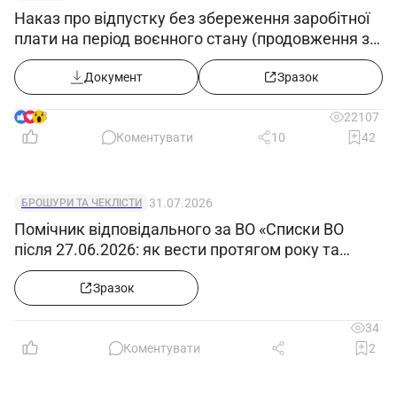
Наказ про відпустку без збереження заробітної
плати на період воєнного стану (продовження з
25.05.2022)
Документ
Зразок
8
22107
Коментувати
10
42
31.07.2026
БРОШУРИ ТА ЧЕКЛІСТИ
Помічник відповідального за ВО «Списки ВО
після 27.06.2026: як вести протягом року та
відображати звільнених, мобілізованих»
Зразок
34
Коментувати
2