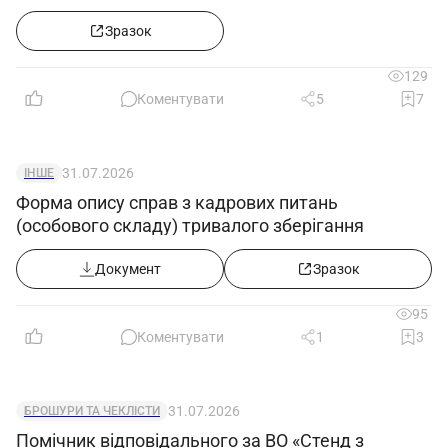
кейси та зразки документів»
Зразок
129
Коментувати
5
7
31.07.2026
ІНШЕ
Форма опису справ з кадрових питань
(особового складу) тривалого зберігання
Документ
Зразок
95
Коментувати
1
3
31.07.2026
БРОШУРИ ТА ЧЕКЛІСТИ
Помічник відповідального за ВО «Стенд з