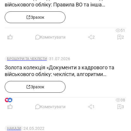
військового обліку: Правила ВО та інша
нормативка після змін з 27.06.2026»
Зразок
51
Коментувати
2
2
31.07.2026
БРОШУРИ ТА ЧЕКЛІСТИ
Золота колекція «Документи з кадрового та
військового обліку: чеклісти, алгоритми
формування е-ВОД, заповнення додатків 4, 5 і
12»
Зразок
2
38
Коментувати
1
3
24.05.2022
НАКАЗИ