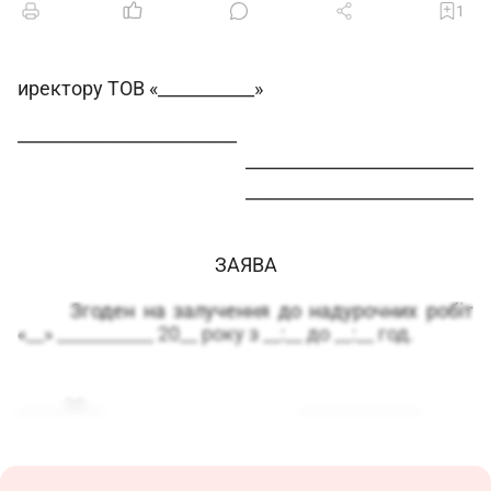
1
иректору ТОВ «___________»
_________________________
__________________________
__________________________
ЗАЯВА
Згоден на залучення до надурочних робіт
«__» ___________ 20__ року з __:__ до __:__ год.
__.__.20__
______________
Документ
Зразок