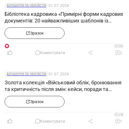
31.07.2026
БРОШУРИ ТА ЧЕКЛІСТИ
Бібліотека кадровика «Примірні форми кадрових
документів: 20 найважливіших шаблонів із
прикладами заповнення»
Зразок
1
30
Коментувати
2
31.07.2026
БРОШУРИ ТА ЧЕКЛІСТИ
Золота колекція «Військовий облік, бронювання
та критичність після змін: кейси, поради та
зразки документів»
Зразок
28
Коментувати
1