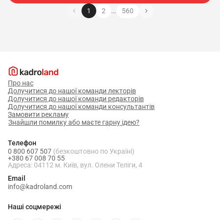
…
1
2
560
Про нас
Долучитися до нашої команди лекторів
Долучитися до нашої команди редакторів
Долучитися до нашої команди консультантів
Замовити рекламу
Знайшли помилку або маєте гарну ідею?
Телефон
0 800 607 507
(безкоштовно по Україні)
+380 67 008 70 55
Адреса: 04112 м. Київ, вул. Олени Теліги, 4
Email
info@kadroland.com
Наші соцмережі