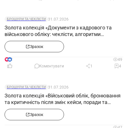
31.07.2026
БРОШУРИ ТА ЧЕКЛІСТИ
Золота колекція «Документи з кадрового та
військового обліку: чеклісти, алгоритми
формування е-ВОД, заповнення додатків 4, 5 і
12»
Зразок
2
49
Коментувати
1
4
31.07.2026
БРОШУРИ ТА ЧЕКЛІСТИ
Золота колекція «Військовий облік, бронювання
та критичність після змін: кейси, поради та
зразки документів»
Зразок
47