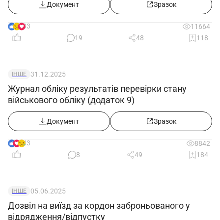
Документ
Зразок
33
11664
19
48
118
31.12.2025
ІНШЕ
Журнал обліку результатів перевірки стану
військового обліку (додаток 9)
Документ
Зразок
43
8842
8
49
184
05.06.2025
ІНШЕ
Дозвіл на виїзд за кордон заброньованого у
відрядження/відпустку