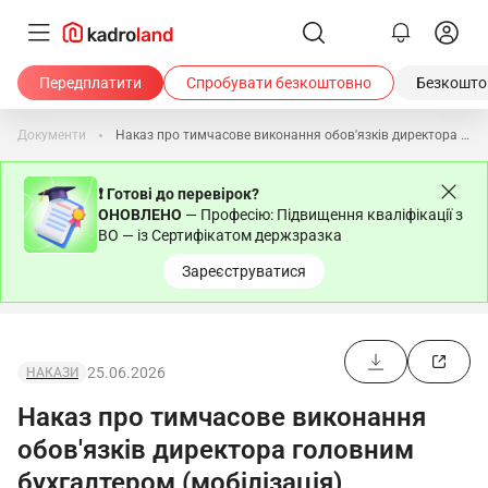
Передплатити
Спробувати безкоштовно
Безкоштов
Документи
Наказ про тимчасове виконання обов'язків директора головним бухгалтером (мобілізація)
❗ Готові до перевірок?
ОНОВЛЕНО
— Професію: Підвищення кваліфікації з
ВО — із Сертифікатом держзразка
Зареєструватися
25.06.2026
НАКАЗИ
Наказ про тимчасове виконання
обов'язків директора головним
бухгалтером (мобілізація)