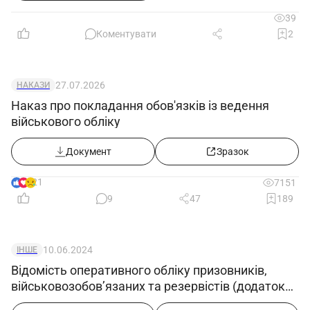
39
Коментувати
2
27.07.2026
НАКАЗИ
Наказ про покладання обов'язків із ведення
військового обліку
Документ
Зразок
21
7151
9
47
189
10.06.2024
ІНШЕ
Відомість оперативного обліку призовників,
військовозобов’язаних та резервістів (додаток
12) з 18.05.2024