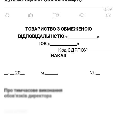
39
3
1
2
ТОВАРИСТВО З ОБМЕЖЕНОЮ
ВІДПОВІДАЛЬНІСТЮ «
______________
»
ТОВ «
_____________
»
Код ЄДРПОУ ____________
НАКАЗ
__.__.20__
м.______
№ __
Про тимчасове виконання
обов
’
язків директора
НАКАЗУЮ: