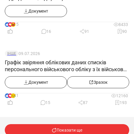
Документ
15
8433
16
91
90
09.07.2026
ІНШЕ
Графік звіряння облікових даних списків
персонального військового обліку з їх військово-
обліковими документами
Документ
Зразок
41
12160
15
87
193
Показати ще