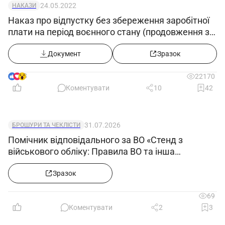
24.05.2022
НАКАЗИ
Наказ про відпустку без збереження заробітної
плати на період воєнного стану (продовження з
25.05.2022)
Документ
Зразок
8
22170
Коментувати
10
42
31.07.2026
БРОШУРИ ТА ЧЕКЛІСТИ
Помічник відповідального за ВО «Стенд з
військового обліку: Правила ВО та інша
нормативка після змін з 27.06.2026»
Зразок
69
Коментувати
2
3