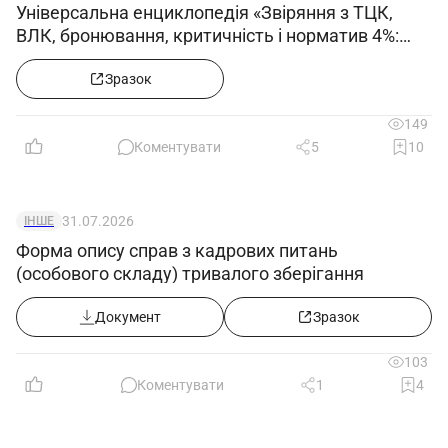
Універсальна енциклопедія «Звіряння з ТЦК,
ВЛК, бронювання, критичність і норматив 4%:
кейси та зразки документів»
Зразок
149
Коментувати
5
10
31.07.2026
ІНШЕ
Форма опису справ з кадрових питань
(особового складу) тривалого зберігання
Документ
Зразок
103
Коментувати
1
4