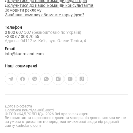
Долучитися до нашої команди редакторів
Долучитися до нашої команди консультантів
Замовити рекламу
Знайшли помилку або маєте гарну ідею?
Телефон
0 800 607 507
(безкоштовно по Україні)
+380 67 008 70 55
Адреса: 04112 м. Київ, вул. Олени Теліги, 4
Email
info@kadroland.com
Наші соцмережі
Договір-оферта
Політика конфіденційності
© ТОВ «КАДРОЛЕНД», 2026 Всі права захищені
Використання та розповсюдження матеріалів дозволяється лише
за умови отримання попередньої письмової згоди від редакції
сайту
kadroland.com