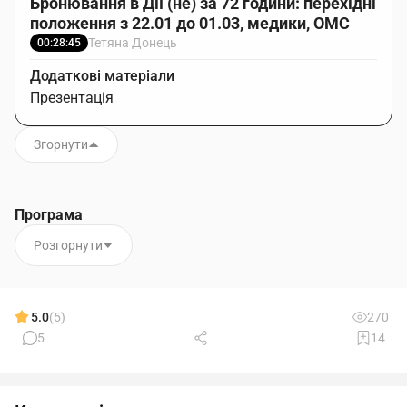
Бронювання в Дії (не) за 72 години: перехідні
положення з 22.01 до 01.03, медики, ОМС
Тетяна Донець
00:28:45
Додаткові матеріали
Презентація
Згорнути
Програма
Розгорнути
5.0
(5)
270
5
14