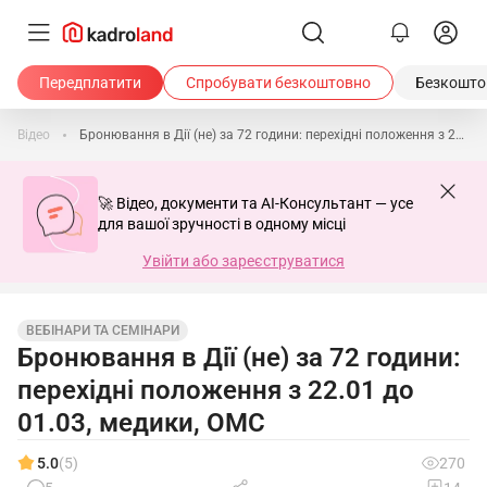
Передплатити
Спробувати безкоштовно
Безкоштов
Відео
Бронювання в Дії (не) за 72 години: перехідні положення з 22.01 до 01.03, медики, ОМС
🚀 Відео, документи та AI-Консультант — усе
для вашої зручності в одному місці
Увійти або зареєструватися
ВЕБІНАРИ ТА СЕМІНАРИ
Бронювання в Дії (не) за 72 години:
перехідні положення з 22.01 до
01.03, медики, ОМС
5.0
(5)
270