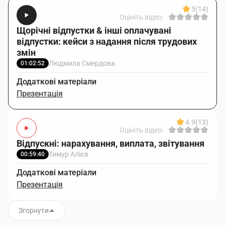
5
(14)
Оцініть відео:
Щорічні відпустки & інші оплачувані
відпустки: кейси з надання після трудових
змін
Людмила Смердова
01:02:52
Додаткові матеріали
Презентація
4.9
(13)
Оцініть відео:
Відпускні: нарахування, виплата, звітування
Тимур Алієв
00:59:40
Додаткові матеріали
Презентація
Згорнути