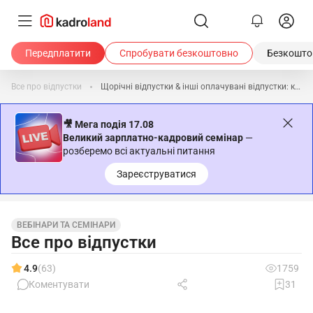
Передплатити
Спробувати безкоштовно
Безкоштов
Все про відпустки
Щорічні відпустки & інші оплачувані відпустки: кейси з надання після трудових змін
🎥 Мега подія 17.08
Великий зарплатно-кадровий семінар
—
розберемо всі актуальні питання
Зареєструватися
ВЕБІНАРИ ТА СЕМІНАРИ
Все про відпустки
4.9
(63)
1759
Коментувати
31