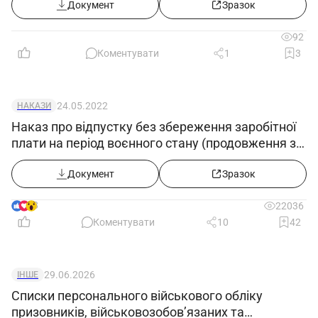
Документ
Зразок
92
Коментувати
1
3
24.05.2022
НАКАЗИ
Наказ про відпустку без збереження заробітної
плати на період воєнного стану (продовження з
25.05.2022)
Документ
Зразок
8
22036
Коментувати
10
42
29.06.2026
ІНШЕ
Списки персонального військового обліку
призовників, військовозобов’язаних та