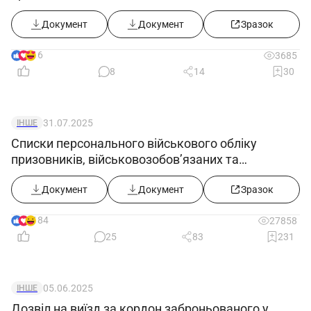
резервістів ((додаток 5) в редакції постанови
КМУ від 10.06.2026 №812)
Документ
Документ
Зразок
16
3685
8
14
30
31.07.2025
ІНШЕ
Списки персонального військового обліку
призовників, військовозобов’язаних та
резервістів ((додаток 5) в редакції постанови
КМУ від 30.07.2025 №916))
Документ
Документ
Зразок
184
27858
25
83
231
05.06.2025
ІНШЕ
Дозвіл на виїзд за кордон заброньованого у