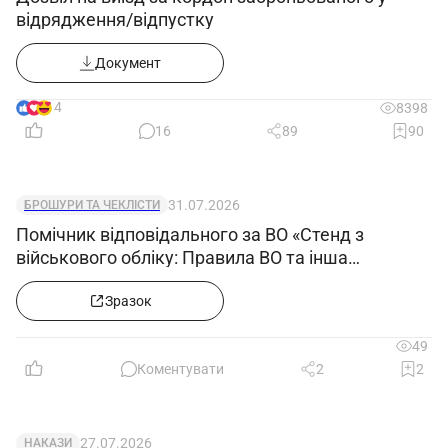
відрядження/відпустку
Документ
14
8398
16
89
90
31.07.2026
БРОШУРИ ТА ЧЕКЛІСТИ
Помічник відповідального за ВО «Стенд з
військового обліку: Правила ВО та інша
нормативка після змін з 27.06.2026»
Зразок
49
Коментувати
2
2
27.07.2026
НАКАЗИ