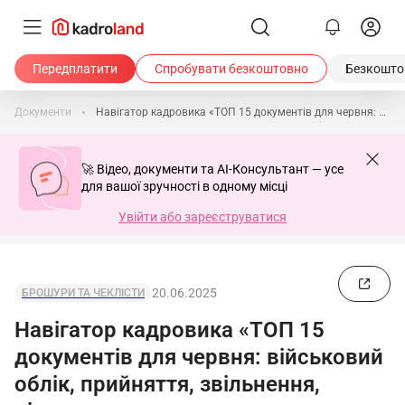
Передплатити
Спробувати безкоштовно
Безкоштов
Документи
Навігатор кадровика «ТОП 15 документів для червня: військовий облік, прийняття, звільнення, відпустки»
🚀 Відео, документи та AI-Консультант — усе
для вашої зручності в одному місці
Увійти або зареєструватися
20.06.2025
БРОШУРИ ТА ЧЕКЛІСТИ
Навігатор кадровика «ТОП 15
документів для червня: військовий
облік, прийняття, звільнення,