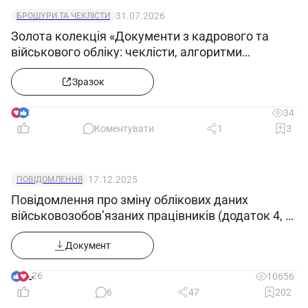
31.07.2026
БРОШУРИ ТА ЧЕКЛІСТИ
Золота колекція «Документи з кадрового та
військового обліку: чеклісти, алгоритми
формування е-ВОД, заповнення додатків 4, 5 і
12»
Зразок
2
34
Коментувати
1
3
17.12.2025
ПОВІДОМЛЕННЯ
Повідомлення про зміну облікових даних
військовозобов’язаних працівників (додаток 4, у
редакції Постанови КМУ 1644 від 10.12.25)
Документ
26
10656
6
47
202