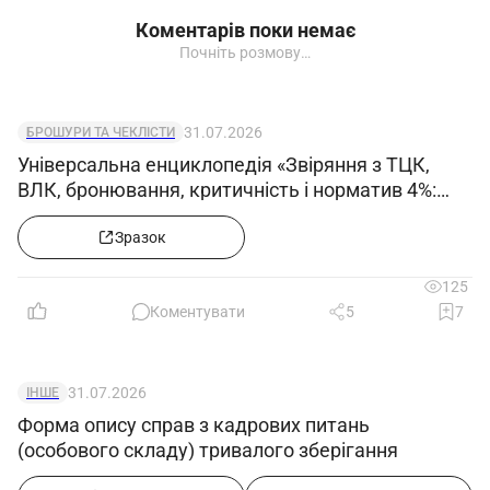
Коментарів поки немає
Почніть розмову…
31.07.2026
БРОШУРИ ТА ЧЕКЛІСТИ
Універсальна енциклопедія «Звіряння з ТЦК,
ВЛК, бронювання, критичність і норматив 4%:
кейси та зразки документів»
Зразок
125
Коментувати
5
7
31.07.2026
ІНШЕ
Форма опису справ з кадрових питань
(особового складу) тривалого зберігання