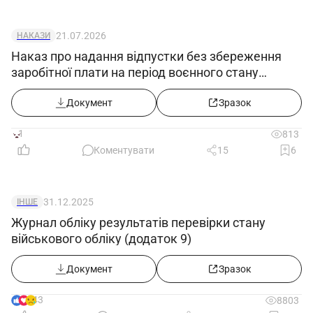
21.07.2026
НАКАЗИ
Наказ про надання відпустки без збереження
заробітної плати на період воєнного стану
(продовження з 02.08.2026)
Документ
Зразок
1
813
Коментувати
15
6
31.12.2025
ІНШЕ
Журнал обліку результатів перевірки стану
військового обліку (додаток 9)
Документ
Зразок
43
8803