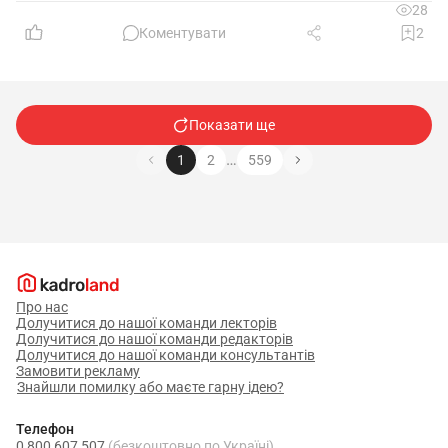
28
Коментувати
2
Показати ще
…
1
2
559
Про нас
Долучитися до нашої команди лекторів
Долучитися до нашої команди редакторів
Долучитися до нашої команди консультантів
Замовити рекламу
Знайшли помилку або маєте гарну ідею?
Телефон
0 800 607 507
(безкоштовно по Україні)