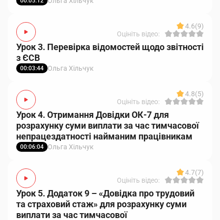
Ольга Хільчук
00:05:12
4.6
(9)
Оцініть відео:
Урок 3. Перевірка відомостей щодо звітності
з ЄСВ
Ольга Хільчук
00:03:44
4.8
(5)
Оцініть відео:
Урок 4. Отримання Довідки ОК-7 для
розрахунку суми виплати за час тимчасової
непрацездатності найманим працівникам
Ольга Хільчук
00:06:04
4.7
(7)
Оцініть відео:
Урок 5. Додаток 9 – «Довідка про трудовий
та страховий стаж» для розрахунку суми
виплати за час тимчасової