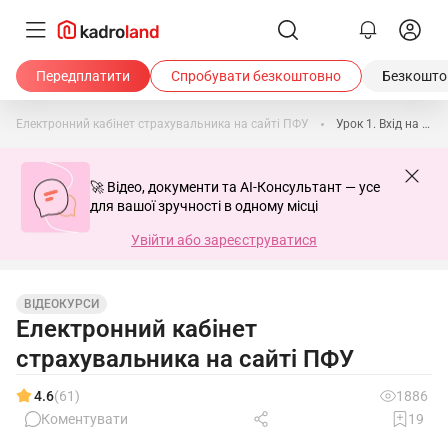
Передплатити
Спробувати безкоштовно
Безкоштов
Електронний кабінет страхувальника на сайті ПФУ
Урок 1. Вхід на веб-портал ПФУ та огляд структури особистого кабінету страхувальника. Перегляд контактних даних юридичної особи
🚀 Відео, документи та AI-Консультант — усе
для вашої зручності в одному місці
Увійти або зареєструватися
ВІДЕОКУРСИ
Електронний кабінет
страхувальника на сайті ПФУ
4.6
(61)
1886
Коментувати
19