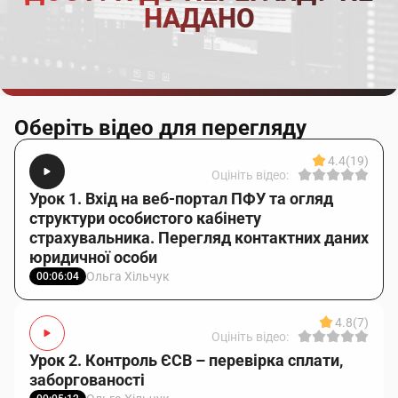
НАДАНО
Оберіть відео для перегляду
4.4
(19)
Оцініть відео:
Урок 1. Вхід на веб-портал ПФУ та огляд
структури особистого кабінету
страхувальника. Перегляд контактних даних
юридичної особи
Ольга Хільчук
00:06:04
4.8
(7)
Оцініть відео:
Урок 2. Контроль ЄСВ – перевірка сплати,
заборгованості