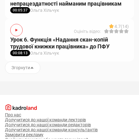
непрацездатності найманим працівникам
Ольга Хільчук
00:05:37
4.7
(14)
Оцініть відео:
Урок 6. Функція «Надання скан-копій
трудової книжки працівника» до ПФУ
Ольга Хільчук
00:08:13
Згорнути
Про нас
Долучитися до нашої команди лекторів
Долучитися до нашої команди редакторів
Долучитися до нашої команди консультантів
Замовити рекламу