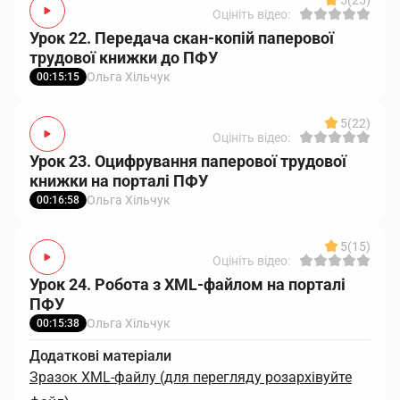
5
(25)
Оцініть відео:
Урок 22. Передача скан-копій паперової
трудової книжки до ПФУ
Ольга Хільчук
00:15:15
5
(22)
Оцініть відео:
Урок 23. Оцифрування паперової трудової
книжки на порталі ПФУ
Ольга Хільчук
00:16:58
5
(15)
Оцініть відео:
Урок 24. Робота з XML-файлом на порталі
ПФУ
Ольга Хільчук
00:15:38
Додаткові матеріали
Зразок XML-файлу (для перегляду розархівуйте