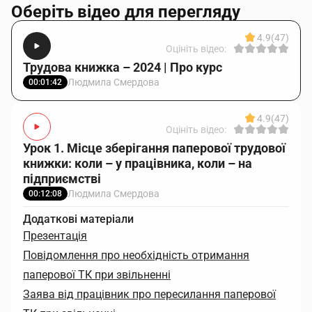
Оберіть відео для перегляду
4.9
(47)
Оцініть відео:
Трудова книжка – 2024 | Про курс
Людмила Смердова
00:01:42
4.9
(47)
Оцініть відео:
Урок 1. Місце зберігання паперової трудової
книжки: коли – у працівника, коли – на
підприємстві
Людмила Смердова
00:12:08
Додаткові матеріали
Презентація
Повідомлення про необхідність отримання
паперової ТК при звільненні
Заява від працівник про пересилання паперової