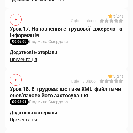
5
(24)
Оцініть відео:
Урок 17. Наповнення е-трудової: джерела та
інформація
Людмила Смердова
00:06:09
Додаткові матеріали
Презентація
5
(24)
Оцініть відео:
Урок 18. Е-трудова: що таке XML-файл та чи
обов’язкове його застосування
Людмила Смердова
00:08:01
Додаткові матеріали
Презентація