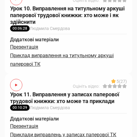
Оцініть відео:
Урок 10. Виправлення на титульному аркуші
паперової трудової книжки: хто може і як
здійснити
Людмила Смердова
00:06:28
Додаткові матеріали
Презентація
Приклад виправлення на титульному аркуші
паперової ТК
5
(27)
Оцініть відео:
Урок 11. Виправлення у записах паперової
трудової книжки: хто може та приклади
Людмила Смердова
00:10:29
Додаткові матеріали
Презентація
Приклади виправлень у записах паперової ТК