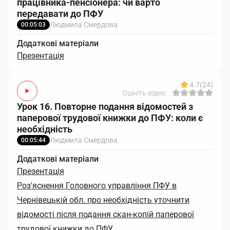
працівника-пенсіонера: чи варто
передавати до ПФУ
Людмила Смердова
00:05:03
Додаткові матеріали
Презентація
4.7
(24)
Оцініть відео:
Урок 16. Повторне подання відомостей з
паперової трудової книжки до ПФУ: коли є
необхідність
Людмила Смердова
00:05:44
Додаткові матеріали
Презентація
Роз'яснення Головного управління ПФУ в
Чернівецькій обл. про необхідність уточнити
відомості після подання скан-копій паперової
трудової книжки до ПФУ