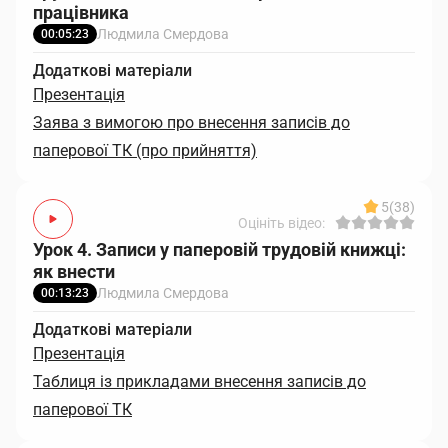
працівника
Людмила Смердова
00:05:23
Додаткові матеріали
Презентація
Заява з вимогою про внесення записів до
паперової ТК (про прийняття)
5
(38)
Оцініть відео:
Урок 4. Записи у паперовій трудовій книжці:
як внести
Людмила Смердова
00:13:23
Додаткові матеріали
Презентація
Таблиця із прикладами внесення записів до
паперової ТК