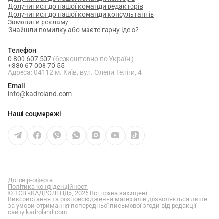
Долучитися до нашої команди редакторів
Долучитися до нашої команди консультантів
Замовити рекламу
Знайшли помилку або маєте гарну ідею?
Телефон
0 800 607 507
(безкоштовно по Україні)
+380 67 008 70 55
Адреса: 04112 м. Київ, вул. Олени Теліги, 4
Email
info@kadroland.com
Наші соцмережі
Договір-оферта
Політика конфіденційності
© ТОВ «КАДРОЛЕНД», 2026 Всі права захищені
Використання та розповсюдження матеріалів дозволяється лише
за умови отримання попередньої письмової згоди від редакції
сайту
kadroland.com