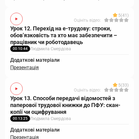
5
(41)
Оцініть відео:
Урок 12. Перехід на е-трудову: строки,
обов’язковість та хто має забезпечити –
працівник чи роботодавець
Людмила Смердова
00:10:44
Додаткові матеріали
Презентація
5
(33)
Оцініть відео:
Урок 13. Способи передачі відомостей з
паперової трудової книжки до ПФУ: скан-
копії чи оцифрування
Людмила Смердова
00:13:25
Додаткові матеріали
Презентація