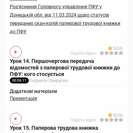
Роз'яснення Головного управління ПФУ у
Донецькій обл. від 11.03.2024 щодо статусів
переданих скан-копій паперової трудової книжки
до ПФУ
5
(26)
Оцініть відео:
Урок 14. Першочергова передача
відомостей з паперової трудової книжки до
ПФУ: кого стосується
Людмила Смердова
00:06:11
Додаткові матеріали
Презентація
5
(26)
Оцініть відео:
Урок 15. Паперова трудова книжка