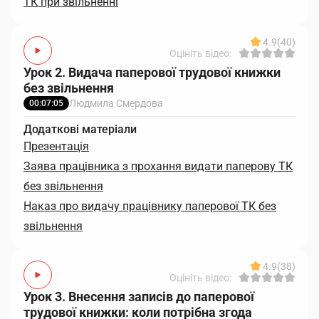
ТК при звільненні
4.9
(40)
Оцініть відео:
Урок 2. Видача паперової трудової книжки
без звільнення
Людмила Смердова
00:07:05
Додаткові матеріали
Презентація
Заява працівника з прохання видати паперову ТК
без звільнення
Наказ про видачу працівнику паперової ТК без
звільнення
4.9
(38)
Оцініть відео:
Урок 3. Внесення записів до паперової
трудової книжки: коли потрібна згода