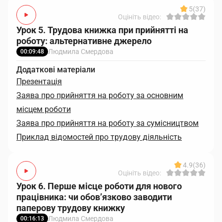
5
(37)
Оцініть відео:
Урок 5. Трудова книжка при прийнятті на
роботу: альтернативне джерело
Людмила Смердова
00:09:48
Додаткові матеріали
Презентація
Заява про прийняття на роботу за основним
місцем роботи
Заява про прийняття на роботу за сумісництвом
Приклад відомостей про трудову діяльність
4.9
(36)
Оцініть відео:
Урок 6. Перше місце роботи для нового
працівника: чи обов’язково заводити
паперову трудову книжку
Людмила Смердова
00:16:13