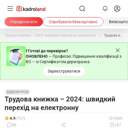
Передплатити
Спробувати безкоштовно
Безкоштов
Трудова книжка – 2024: швидкий перехід на електронну
Трудова книжка – 2024 | Про курс
❗ Готові до перевірок?
ОНОВЛЕНО
— Професію: Підвищення кваліфікації з
ВО — із Сертифікатом держзразка
Зареєструватися
ВІДЕОКУРСИ
Трудова книжка – 2024: швидкий
перехід на електронну
4.9
(757)
7669
36
187