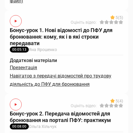
файл)
5
(5)
Оцініть відео:
Бонус-урок 1. Нові відомості до ПФУ для
бронювання: кому, як і в які строки
передавати
Яна Ярошенко
00:05:13
Додаткові матеріали
Презентація
Навігатор з передачі відомостей про трудову
діяльність до ПФУ для бронювання
5
(4)
Оцініть відео:
Бонус-урок 2. Передача відомостей для
бронювання на порталі ПФУ: практикум
Ольга Хільчук
00:08:00