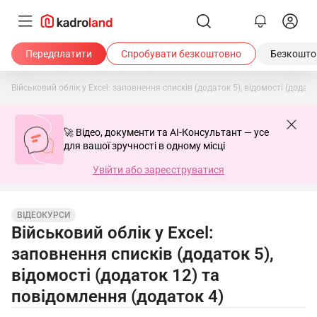
Передплатити
Спробувати безкоштовно
Безкоштов
Військовий облік у Excel: заповнення списків (додаток 5), відомості (додат
🚀 Відео, документи та AI-Консультант — усе
для вашої зручності в одному місці
Увійти або зареєструватися
ВІДЕОКУРСИ
Військовий облік у Excel:
заповнення списків (додаток 5),
відомості (додаток 12) та
повідомлення (додаток 4)