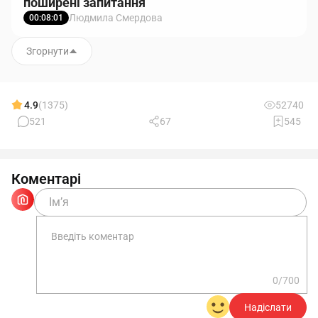
поширені запитання
Людмила Смердова
00:08:01
Згорнути
4.9
(1375)
52740
521
67
545
Коментарі
0/700
Надіслати