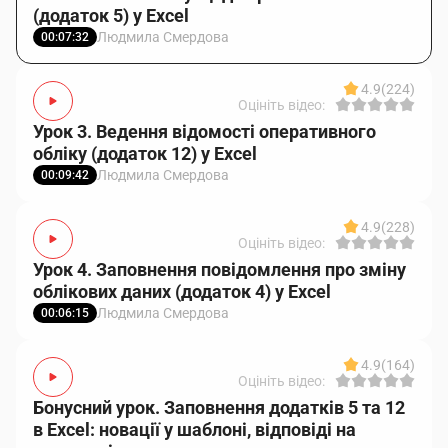
(додаток 5) у Excel
Людмила Смердова
00:07:32
4.9
(224)
Оцініть відео:
Урок 3. Ведення відомості оперативного
обліку (додаток 12) у Excel
Людмила Смердова
00:09:42
4.9
(228)
Оцініть відео:
Урок 4. Заповнення повідомлення про зміну
облікових даних (додаток 4) у Excel
Людмила Смердова
00:06:15
4.9
(164)
Оцініть відео:
Бонусний урок. Заповнення додатків 5 та 12
в Excel: новації у шаблоні, відповіді на