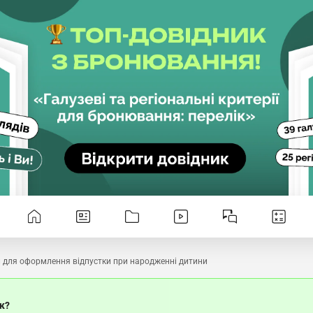
 для оформлення відпустки при народженні дитини
ок?