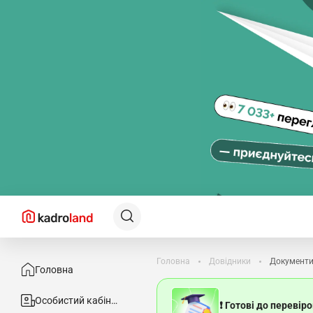
Головна
Довідники
Документи
Головна
Особистий кабінет
❗ Готові до перевір