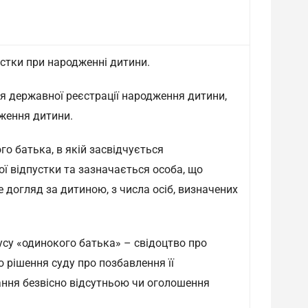
стки при народженні дитини.
я державної реєстрації народження дитини,
ження дитини.
о батька, в якій засвідчується
ї відпустки та зазначається особа, що
догляд за дитиною, з числа осіб, визначених
су «одинокого батька» – свідоцтво про
о рішення суду про позбавлення її
ання безвісно відсутньою чи оголошення