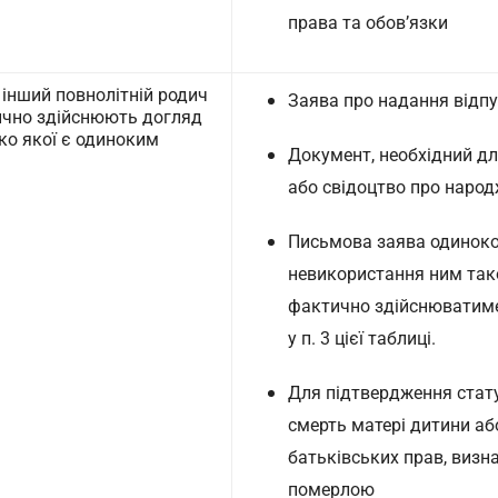
права та обов’язки
о інший повнолітній родич
Заява про надання відпу
тично здійснюють догляд
ко якої є одиноким
Документ, необхідний дл
або свідоцтво про народ
Письмова заява одиноког
невикористання ним тако
фактично здійснюватиме 
у п. 3 цієї таблиці.
Для підтвердження стату
смерть матері дитини аб
батьківських прав, визн
померлою