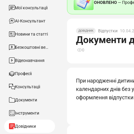
ОНОВЛЕНО
— Профес
Мої консультації
АІ-Консультант
Відпустки
10.04.
ДОВІДНИК
Новини та статті
Документи д
Безкоштовні вебінари
0
Відеонавчання
Професії
При народженні дитини
Консультації
календарних днів без у
оформлення відпустки 
Документи
Інструменти
Довідники