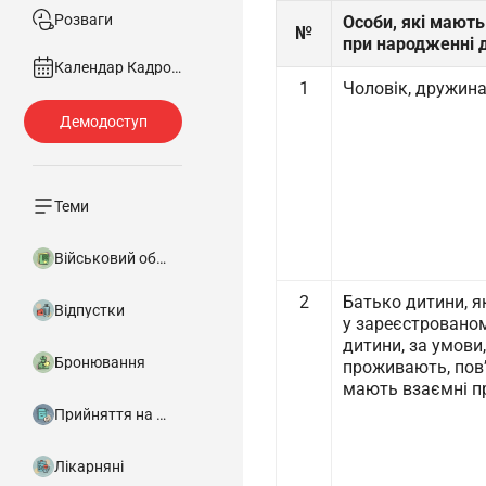
Розваги
Особи, які мають
№
при народженні 
Календар Кадровика
1
Чоловік, дружина
Теми
Військовий облік
2
Батько дитини, я
Відпустки
у зареєстрованом
дитини, за умови
Бронювання
проживають, пов’
мають взаємні пр
Прийняття на роботу
Лікарняні