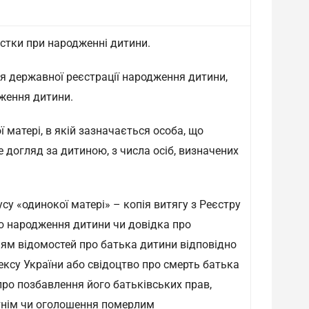
стки при народженні дитини.
я державної реєстрації народження дитини,
ження дитини.
 матері, в якій зазначається особа, що
догляд за дитиною, з числа осіб, визначених
су «одинокої матері» – копія витягу з Реєстру
ю народження дитини чи довідка про
ям відомостей про батька дитини відповідно
дексу України або свідоцтво про смерть батька
про позбавлення його батьківських прав,
утнім чи оголошення померлим