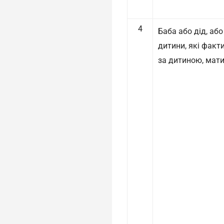
4
Баба або дід, аб
дитини, які фак
за дитиною, мати