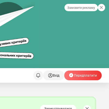
Замовити рекламу
Вхід
Передплатити
Зареєструватися