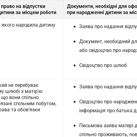
 право на відпустки
Документи, необхідні для оф
дитини за місцем роботи
при народженні дитини за мі
 якого народила дитину
Заява про надання відпу
Документ, необхідний дл
або свідоцтво про народ
Свідоцтво про шлюб
кий не перебуває
Заява про надання відпу
у шлюбі з матір’ю
, що вони спільно
Свідоцтво про народженн
язані спільним побутом,
ава та обов’язки
інформація про батька д
Письмова заява матері д
спільно проживають, пов