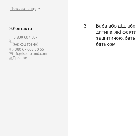
Показати ще
3
Баба або дід, аб
Контакти
дитини, які фак
0 800 607 507
за дитиною, бать
батьком
(безкоштовно)
+380 67 008 70 55
info@kadroland.com
Про нас