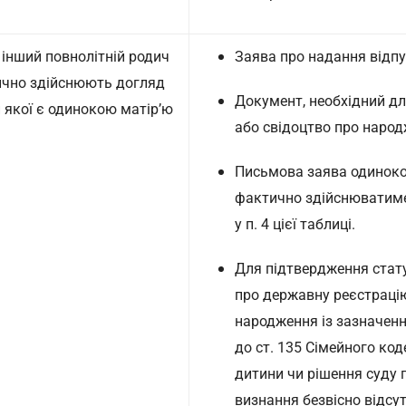
о інший повнолітній родич
Заява про надання відпу
тично здійснюють догляд
Документ, необхідний дл
 якої є одинокою матір’ю
або свідоцтво про народ
Письмова заява одинокої
фактично здійснюватиме 
у п. 4 цієї таблиці.
Для підтвердження стату
про державну реєстраці
народження із зазначенн
до ст. 135 Сімейного ко
дитини чи рішення суду 
визнання безвісно відс