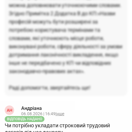
можна доповнювати уточнюючими словами.
Згідно Примітка 2 Додатка В до КП:«Назви
професій можуть бути розширені за
потребою користувача термінами та
словами, які уточнюють місце роботи,
виконувані роботи, сферу діяльності за умови
дотримання лаконічності викладення, якщо
інше не передбачено у КП чи відповідних
законодавчо-правових актах».
Раді допомогти, звертайтесь ще!
Андріана
АН
06.08.2026 | 16:49
Інше
ВІДПОВІДЬ НАДАНО
Чи потрібно укладати строковий трудовий