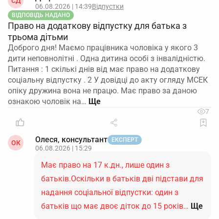
СД
06.08.2026 | 14:39
Відпустки
ВІДПОВІДЬ НАДАНО
Право на додаткову відпустку для батька з
трьома дітьми
Доброго дня! Маємо працівника чоловіка у якого 3
дити неповнолітні . Одна дитина особі з інвалідністю.
Питання : 1 скількі днів від має право на додаткову
соціальну відпустку . 2 У довідці до акту огляду МСЕК
опіку дружина вона не працю. Має право за даною
ознакою чоловік на…
7
Олеся, консультант
ЕКСПЕРТ
ОК
06.08.2026 | 15:29
Має право на 17 к.дн., лише один з
батьків.Оскільки в батьків дві підстави для
надання соціальної відпустки: один з
батьків що має двоє діток до 15 років…
Ще