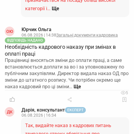
призначається на посаду більш високої
категорії і…
Ще
Юрчик Ольга
ОЮ
06.08.2026 | 14:38
Загальні документи кадровика
ВІДПОВІДЬ НАДАНО
Необхідність кадрового наказу при змінах в
оплаті праці
Працівниці вносяться зміни до оплати праці, а саме
встановлюється доплати за во і за уповноважену по
публічним закупівлям. Директор видала наказ ОД про
зміни до штатного розпису. Чи потрібен окремо ще
наказ кадровий про ці зміни…
5
Дарія, консультант
ЕКСПЕРТ
ДК
06.08.2026 | 16:34
Так, видайте наказ з кадрових питань
тривалого строку зберігання про