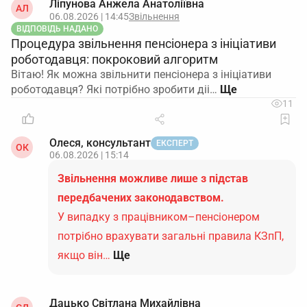
Ліпунова Анжела Анатоліївна
АЛ
06.08.2026 | 14:45
Звільнення
ВІДПОВІДЬ НАДАНО
Процедура звільнення пенсіонера з ініціативи
роботодавця: покроковий алгоритм
Вітаю! Як можна звільнити пенсіонера з ініціативи
роботодавця? Які потрібно зробити діі…
11
Олеся, консультант
ЕКСПЕРТ
ОК
06.08.2026 | 15:14
Звільнення можливе лише з підстав
передбачених законодавством.
У випадку з працівником–пенсіонером
потрібно врахувати загальні правила КЗпП,
якщо він…
Ще
Дацько Світлана Михайлівна