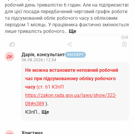
робочий день тривалістю 6 годин. Але на підприємстві
для цієї посади передбачений черговий графік роботи
та підсумований облік робочого часу з обліковим
періодом 1 місяць. У працівника фактично змінюється
лише тривалість робочого…
8
Дарія, консультант
ЕКСПЕРТ
ДК
06.08.2026 | 12:54
Не можна встановити неповний робочий
час при підсумованому обліку робочого
часу
(ст. 61 КЗпП
https://zakon.rada.gov.ua/laws/show/322-
08#n389
).
КЗпП…
Ще
Христина