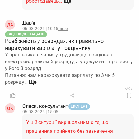
роботодавець…
Ще
Дар’я
ДА
06.08.2026 | 10:15
Інше
ВІДПОВІДЬ НАДАНО
Розбіжність у розрядах: як правильно
нарахувати зарплату працівнику
У працівника є запис у трудовій,що працював
електрозварником 5 розряду, а у документі про освіту
у його 3 розряд.
Питання: нам нараховувати зарплату по 3 чи 5
розряду…
7
Олеся, консультант
ЕКСПЕРТ
ОК
06.08.2026 | 15:05
У цій ситуації вирішальним є те, що
працівника прийнято без зазначення