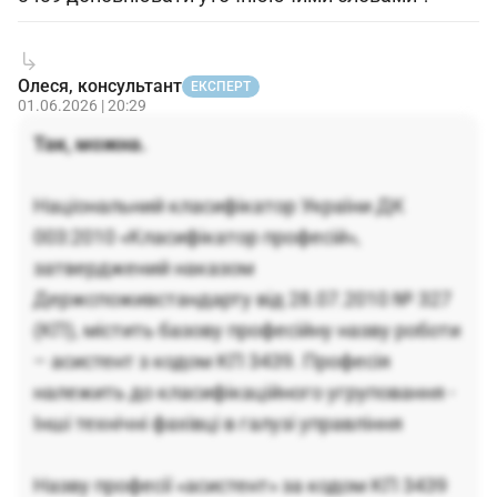
Олеся, консультант
ЕКСПЕРТ
01.06.2026 | 20:29
Так, можна.
Національний класифікатор України ДК
003:2010 «Класифікатор професій»,
затверджений наказом
Держспоживстандарту від 28.07.2010 № 327
(КП), містить базову професійну назву роботи
– асистент з кодом КП 3439. Професія
належить до класифікаційного угруповання -
Інші технічні фахівці в галузі управління
Назву професії «асистент» за кодом КП 3439