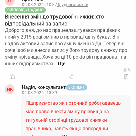
ХР
06.08.2026 | 10:37
Трудові книжки
ВІДПОВІДЬ НАДАНО
Внесення змін до трудової книжки: хто
відповідальний за запис
Доброго дня, до нас працевлаштувався працівник
який у 2015 році змінив в прізвищі одну букву. Він
надав Актовий запис про зміну імені із Дії. Тепер він
хоче щоб ми внесли запис у його трудову книжку про
зміну прізвища. Хоча за ці 10 років він працював і на
інших підприємствах…
6
Надія, консультант
ЕКСПЕРТ
НК
06.08.2026 | 13:39
Підприємство як поточний роботодавець
має право внести зміну прізвища на
титульній сторінці трудової книжки
працівника, навіть якщо попередній