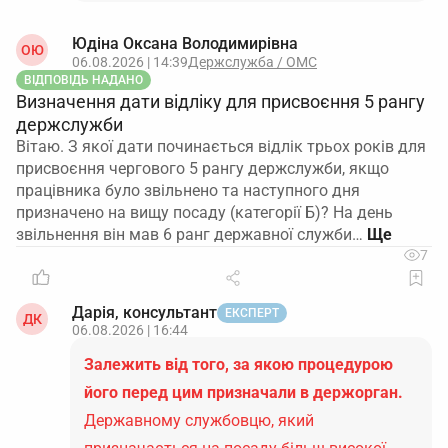
Юдіна Оксана Володимирівна
ОЮ
06.08.2026 | 14:39
Держслужба / ОМС
ВІДПОВІДЬ НАДАНО
Визначення дати відліку для присвоєння 5 рангу
держслужби
Вітаю. З якої дати починається відлік трьох років для
присвоєння чергового 5 рангу держслужби, якщо
працівника було звільнено та наступного дня
призначено на вищу посаду (категорії Б)? На день
звільнення він мав 6 ранг державної служби…
7
Дарія, консультант
ЕКСПЕРТ
ДК
06.08.2026 | 16:44
Залежить від того, за якою процедурою
його перед цим призначали в держорган.
Державному службовцю, який