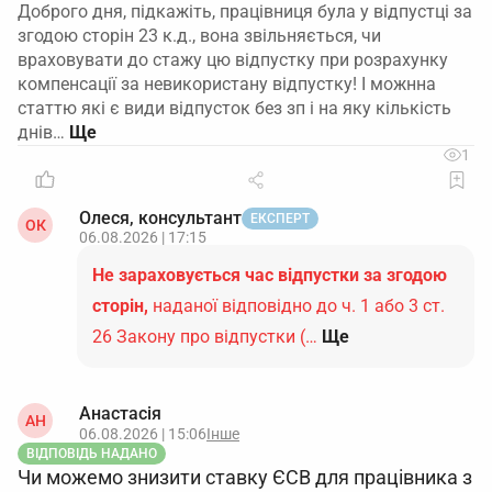
Доброго дня, підкажіть, працівниця була у відпустці за
згодою сторін 23 к.д., вона звільняється, чи
враховувати до стажу цю відпустку при розрахунку
компенсації за невикористану відпустку! І можнна
статтю які є види відпусток без зп і на яку кількість
днів…
1
Олеся, консультант
ЕКСПЕРТ
ОК
06.08.2026 | 17:15
Не зараховується час відпустки за згодою
сторін,
наданої відповідно до ч. 1 або 3 ст.
26 Закону про відпустки (…
Ще
Анастасія
АН
06.08.2026 | 15:06
Інше
ВІДПОВІДЬ НАДАНО
Чи можемо знизити ставку ЄСВ для працівника з