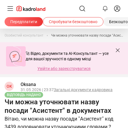
Передплатити
Спробувати безкоштовно
Безкоштов
Особистий консультант
Чи можна уточнювати назву посади "Асистент" в документах
🚀 Відео, документи та AI-Консультант — усе
для вашої зручності в одному місці
Увійти або зареєструватися
Oksana
OK
31.05.2026 | 23:37
Загальні документи кадровика
ВІДПОВІДЬ НАДАНО
Чи можна уточнювати назву
посади "Асистент" в документах
Вітаю, чи можна назву посади "Асистент" код
3439 доповнювати уточнюючими словами ?