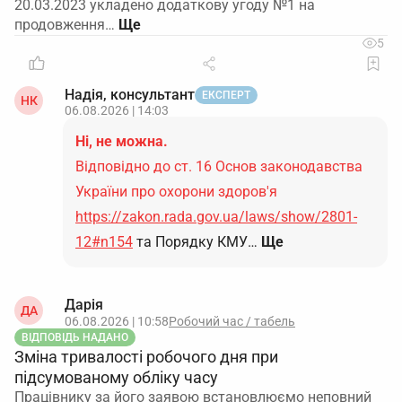
20.03.2023 укладено додаткову угоду №1 на
продовження…
5
Надія, консультант
ЕКСПЕРТ
НК
06.08.2026 | 14:03
Ні, не можна.
Відповідно до ст. 16 Основ законодавства
України про охорони здоров'я
https://zakon.rada.gov.ua/laws/show/2801-
12#n154
та Порядку КМУ…
Ще
Дарія
ДА
06.08.2026 | 10:58
Робочий час / табель
ВІДПОВІДЬ НАДАНО
Зміна тривалості робочого дня при
підсумованому обліку часу
Працівнику за його заявою встановлюємо неповний