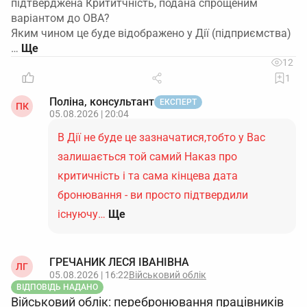
підтверджена Крититчність, подана спрощеним
варіантом до ОВА?
Яким чином це буде відображено у Дії (підприємства)
…
12
1
Поліна, консультант
ЕКСПЕРТ
ПК
05.08.2026 | 20:04
В Дії не буде це зазначатися,тобто у Вас
залишається той самий Наказ про
критичність і та сама кінцева дата
бронювання - ви просто підтвердили
існуючу…
Ще
ГРЕЧАНИК ЛЕСЯ ІВАНІВНА
ЛГ
05.08.2026 | 16:22
Військовий облік
ВІДПОВІДЬ НАДАНО
Військовий облік: перебронювання працівників