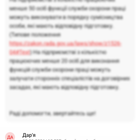
менше 50 осіб функції служби охорони праці
можуть виконувати в порядку сумісництва
особи, які мають відповідну підготовку.
(Типове положення
https://zakon.rada.gov.ua/laws/show/z1526-
04#Text
) На підприємстві з кількістю
працюючих менше 20 осіб для виконання
функцій служби охорони праці можуть
залучати сторонніх спеціалістів на договірних
засадах, які мають відповідну підготовку.
Раді допомогти, звертайтесь ще!
Дар’я
ДА