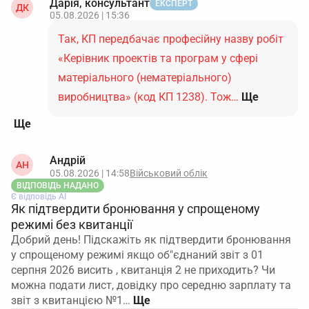
Дарія, консультант
ЕКСПЕРТ
ДК
05.08.2026 | 15:36
Так, КП передбачає професійну назву робіт
«Керівник проектів та програм у сфері
матеріального (нематеріального)
виробництва» (код КП 1238). Тож…
Ще
Андрій
АН
05.08.2026 | 14:58
Військовий облік
ВІДПОВІДЬ НАДАНО
Є відповідь АІ
Як підтвердити бронювання у спрощеному
режимі без квитанції
Добрий день! Підскажіть як підтвердити бронювання
у спрощеному режимі якщо об"єднаний звіт з 01
серпня 2026 висить , квитанція 2 не приходить? Чи
можна подати лист, довідку про середню зарплату та
звіт з квитанцією №1…