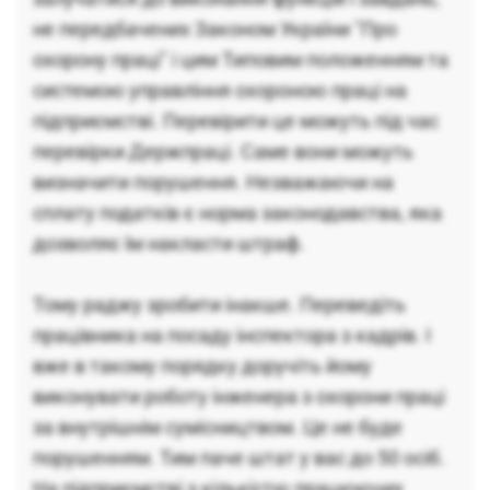
не передбачених Законом України "Про
охорону праці" і цим Типовим положенням та
системою управління охороною праці на
підприємстві. Перевірити це можуть під час
перевірки Держпраці. Саме вони можуть
визначити порушення. Незважаючи на
сплату податків є норма законодавства, яка
дозволяє їм накласти штраф.
Тому раджу зробити інакше. Переведіть
працівника на посаду інспектора з кадрів. І
вже в такому порядку доручіть йому
виконувати роботу інженера з охорони праці
за внутрішнім сумісництвом. Це не буде
порушенням. Тим паче штат у вас до 50 осіб.
На підприємстві з кількістю працюючих