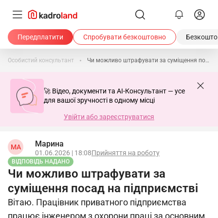
Передплатити
Спробувати безкоштовно
Безкоштов
Особистий консультант
Чи можливо штрафувати за суміщення посад на підприємстві
🚀 Відео, документи та AI-Консультант — усе
для вашої зручності в одному місці
Увійти або зареєструватися
Марина
МА
01.06.2026 | 18:08
Прийняття на роботу
ВІДПОВІДЬ НАДАНО
Чи можливо штрафувати за
суміщення посад на підприємстві
Вітаю. Працівник приватного підприємства
працює інженером з охорони праці за основним