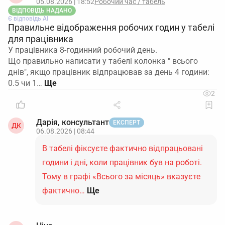
05.08.2026 | 18:52
Робочий час / табель
ВІДПОВІДЬ НАДАНО
Є відповідь АІ
Правильне відображення робочих годин у табелі
для працівника
У працівника 8-годинний робочий день.
Що правильно написати у табелі колонка " всього
днів", якщо працівник відпрацював за день 4 години:
0.5 чи 1…
2
Дарія, консультант
ЕКСПЕРТ
ДК
06.08.2026 | 08:44
В табелі фіксуєте фактично відпрацьовані
години і дні, коли працівник був на роботі.
Тому в графі «Всього за місяць» вказуєте
фактично…
Ще