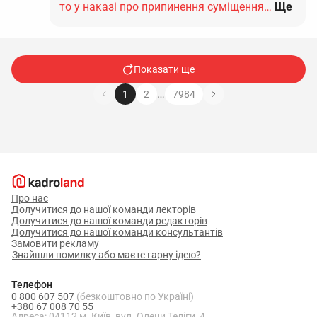
то у наказі про припинення суміщення…
Ще
Показати ще
…
1
2
7984
Про нас
Долучитися до нашої команди лекторів
Долучитися до нашої команди редакторів
Долучитися до нашої команди консультантів
Замовити рекламу
Знайшли помилку або маєте гарну ідею?
Телефон
0 800 607 507
(безкоштовно по Україні)
+380 67 008 70 55
Адреса: 04112 м. Київ, вул. Олени Теліги, 4