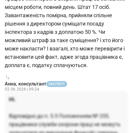
місцем роботи, повний день. Штат 17 осіб.
Завантаженість помірна, прийняли спільне
рішення з директором суміщати посаду
інспектора з кадрів з доплатою 50 %. Чи
можливий штраф за таке суміщення? і хто його
може накласти? І взагалі, хто може перевірити і
встановити цей факт, адже згода працівника є,
доплата є, податку сплачуються.
Анна, консультант
ЕКСПЕРТ
02.06.2026 | 09:24
Ні.
Відповідно до п. 5.5 Положенням № 255,
працівники служби охорони праці не можуть
залучатися до виконання функцій і завдань,