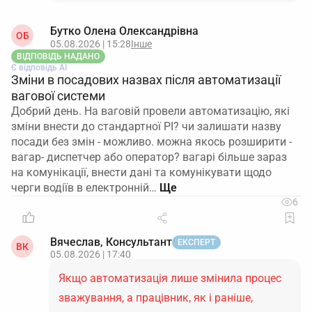
Бутко Олена Олександрівна
ОБ
05.08.2026 | 15:28
Інше
ВІДПОВІДЬ НАДАНО
Є відповідь АІ
Зміни в посадових назвах після автоматизації
вагової системи
Добрий день. На ваговій провели автоматизацію, які
зміни внести до стандартної РІ? чи залишати назву
посади без змін - можливо. можна якось розширити -
вагар- диспетчер або оператор? вагарі більше зараз
на комунікації, внести дані та комунікувати щодо
черги водіїв в електронній…
6
Вячеслав, Консультант
ЕКСПЕРТ
ВК
05.08.2026 | 17:40
Якщо автоматизація лише змінила процес
зважування, а працівник, як і раніше,