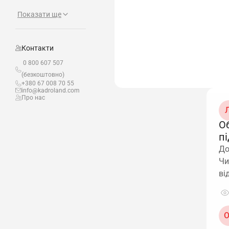
Показати ще
Контакти
0 800 607 507
(безкоштовно)
+380 67 008 70 55
info@kadroland.com
Про нас
Л
Об
п
До
Чи
ві
О