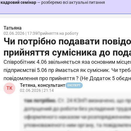
-кадровий семінар
— розберемо всі актуальні питання
Татьяна
02.06.2026 | 17:39
Прийняття на роботу
Чи потрібно подавати повід
прийняття сумісника до под
Співробітник 4.06 звільняється яза основним місце
підприємстві 5.06 пр ймається як сумісник. Чи тре
повідомлення про прийняття ? (Не Додаток 5 обєдна
Тетяна, консультант
ЕКСПЕРТ
ТК
02.06.2026 | 21:14
так потрібно.
Ст. 24 КЗпП визначено, що п
допущений до роботи без укладення трудо
оформленого наказом чи розпорядженням
уповноваженого ним органу, та повідомле