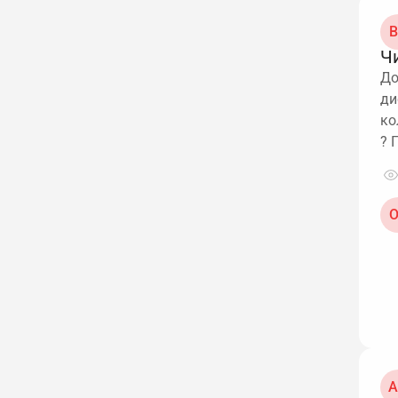
В
Ч
До
ди
ко
? 
О
А