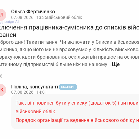
Ольга Фертиченко
Л
07.08.2026 | 13:35
Військовий облік
ідповідь АІ
ключення працівника-сумісника до списків вій
юанси
брого дня! Таке питання: Чи включати у Списки військовоз
місника, якщо його ми не враховуємо у кількість військов
зрахунок квоти бронювання, оскільки він працює на основ
итичному підприємстві більше ніж на нашому…
8
Поліна, консультант
ЕКСПЕРТ
К
07.08.2026 | 14:01
Так , він повинен бути у списку ( додаток 5) і ви пов
військовий облік.
Порядок організації та ведення військового обліку 