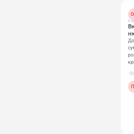
О
Є в
В
н
До
су
ро
кр
П