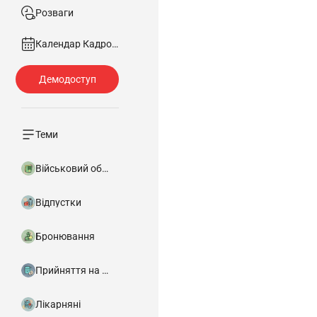
Розваги
Календар Кадровика
Теми
Військовий облік
Відпустки
Бронювання
Прийняття на роботу
Лікарняні