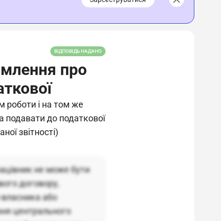
ВІДПОВІДЬ НАДАНО
омлення про
аткової
м роботи і на том же
ба подавати до податкової
ної звітності)
рацівник не може бути
вого договору,
 власника або
ння центрального