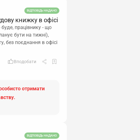
ВІДПОВІДЬ НАДАНО
дову книжку в офісі
 буде, працівнику - що
анує бути на тижні),
у, без поєднання в офісі
Вподобати
 особисто отримати
авству.
ВІДПОВІДЬ НАДАНО