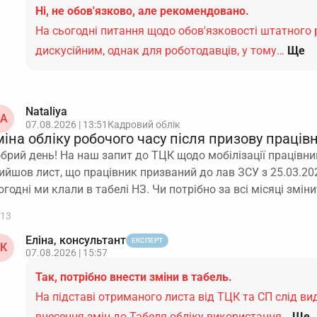
Ні, не обов'язково, але рекомендовано.
На сьогодні питання щодо обов'язковості штатного
дискусійним, однак для роботодавців, у тому…
Ще
Nataliya
A
07.08.2026 | 13:51
Кадровий облік
іна обліку робочого часу після призову праців
брий день! На наш запит до ТЦК щодо мобілізації працівник
ийшов лист, що працівник призваний до лав ЗСУ з 25.03.202
огодні ми клали в табелі НЗ. Чи потрібно за всі місяці змін
13
Еліна, консультант
ЕКСПЕРТ
К
07.08.2026 | 15:57
Так, потрібно внести зміни в табель.
На підставі отриманого листа від ТЦК та СП слід ви
внесення змін до Табеля обліку використання…
Ще