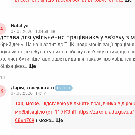
Nataliya
A
07.08.2026 | 13:46
Інше
дстава для увільнення працівника у зв'язку з 
брий день! На наш запит до ТЦК щодо мобілізації працівн
ацівник не перебуває у них на обліку в зв'язку з тим, що п
же лист бути підставою для видання наказу про увільнення
білізацією…
13
Дарія, консультант
ЕКСПЕРТ
К
07.08.2026 | 14:17
Так, може.
Підставою увільнити працівника від робо
мобілізацією (ст. 119 КЗпП
https://zakon.rada.gov.ua
08#n709
) може…
Ще