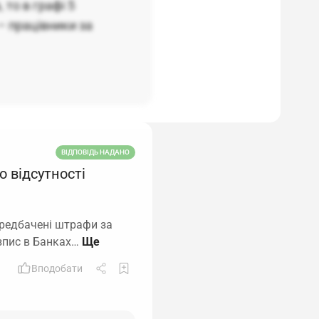
 то в графі 5
– працівники за
ВІДПОВІДЬ НАДАНО
о відсутності
ередбачені штрафи за
зпис в Банках…
Вподобати