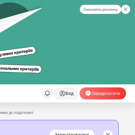
Замовити рекламу
Вхід
Передплатити
ника до податкової
Зареєструватися