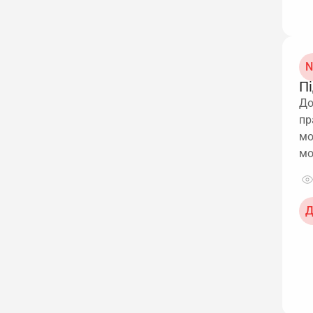
N
Пі
До
пр
мо
мо
Д