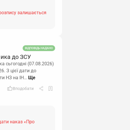
 розпису залишається
ВІДПОВІДЬ НАДАНО
ника до ЗСУ
а сьгогодні (07.08.2026)
6. З цієї дати до
ити НЗ на ІН…
Вподобати
дати наказ «Про