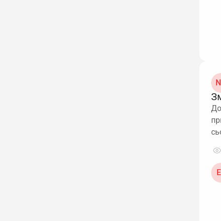
N
Зм
До
пр
сь
Е