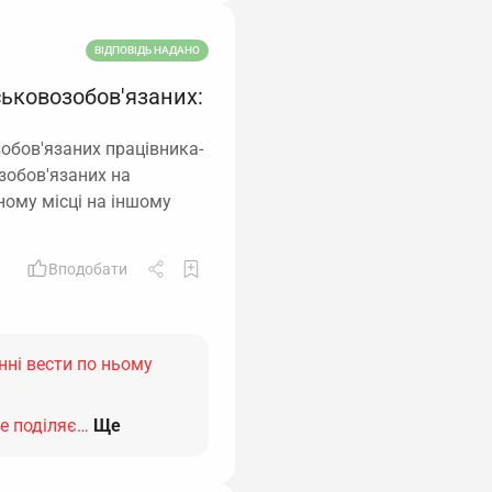
ВІДПОВІДЬ НАДАНО
ськовозобов'язаних:
обов'язаних працівника-
озобов'язаних на
ному місці на іншому
Вподобати
инні вести по ньому
не поділяє…
Ще