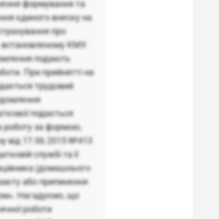
ечення формування та
ання єдиного внеску на
страхування про
, встановленому КМУ.
домлення подають
оботи. При прийнятті на
адається трудовий
відомлення
аткової подається
а роботу за формою,
у від 17.06.2015 №413
ковій службі та її
ацівника (домашнього
тракту або припинення
ом». Нагадуємо, що
ичної роботи