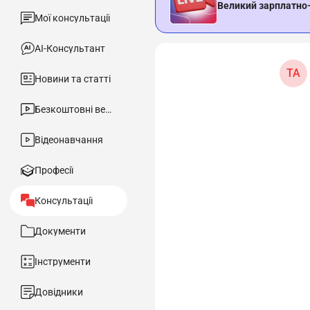
Великий зарплатно
Мої консультації
АІ-Консультант
ТА
Новини та статті
Безкоштовні вебінари
Відеонавчання
Професії
Консультації
Документи
Інструменти
Довідники