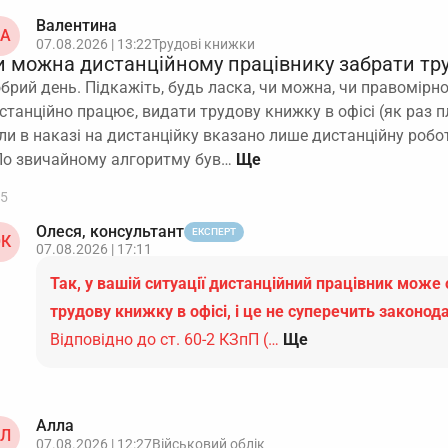
Валентина
А
07.08.2026 | 13:22
Трудові книжки
и можна дистанційному працівнику забрати тру
брий день. Підкажіть, будь ласка, чи можна, чи правомірно
станційно працює, видати трудову книжку в офісі (як раз пл
ли в наказі на дистанційку вказано лише дистанційну робот
По звичайному алгоритму був…
5
Олеся, консультант
ЕКСПЕРТ
К
07.08.2026 | 17:11
Так, у вашій ситуації дистанційний працівник може
трудову книжку в офісі, і це не суперечить законод
Відповідно до ст. 60-2 КЗпП (…
Ще
Алла
Л
07.08.2026 | 12:27
Військовий облік