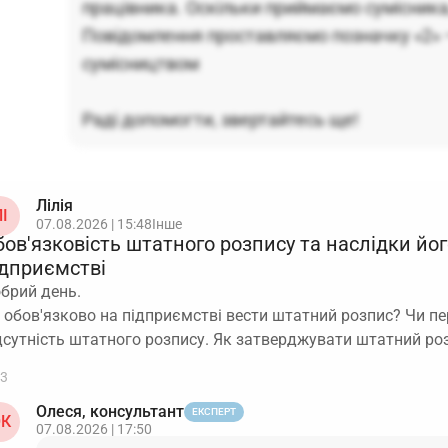
працівника. Оскільки приймаємо сумісника,
Повідомлення проставляємо позначку «2» 
сумісництвом
Раді допомогти, звертайтесь ще!
Лілія
І
07.08.2026 | 15:48
Інше
ов'язковість штатного розпису та наслідки йог
ідприємстві
брий день.
 обов'язково на підприємстві вести штатний розпис? Чи п
дсутність штатного розпису. Як затверджувати штатний ро
3
Олеся, консультант
ЕКСПЕРТ
К
07.08.2026 | 17:50