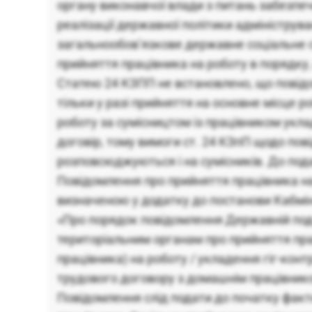
органу виконавчої влади з питань забезп
реалізації державної політики адмініструв
загальнообов’язкове державне соціальне 
прийняття працівника на роботу в порядку
Статею 24 КЗПП не встановлено, що пові
тільки у разі прийняття на основне місце р
роботу за сумісництом із працівником укл
договір, тому вимоги ст. 24 КЗпП щодо по
розповсюджуються і на сумісників. До под
Повідомлення про прийняття працівника н
визначеною у додатку до постанови Кабмін
«Про порядок повідомлення Державній подат
територіальним органам про прийняття пр
працівника) на роботу / укладення гіг-кон
трудового договору з домашнім працівник
Повідомлення слід подати до початку факт