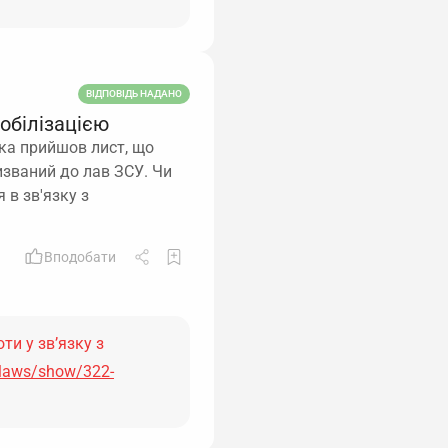
ВІДПОВІДЬ НАДАНО
мобілізацією
ика прийшов лист, що
ризваний до лав ЗСУ. Чи
 в зв'язку з
Вподобати
ти у зв’язку з
/laws/show/322-