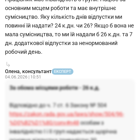
основним мсцем роботи та має внутрішнє
сумісництво. Яку кількість днів відпустки ми
повинні їй надати? 24 к.дн. чи 26? Якщо б вона не
мала сумісництва, то ми їй надали б 26 к.дн. та 7
дн. додаткової відпустки за ненормований
робочий день.
Олена, консультант
ЕКСПЕРТ
04.06.2026 | 10:51
За обома місцями роботи - 26 к.д.
Відповідно до ч. 7 ст. 6 Закону № 504
https://zakon.rada.gov.ua/laws/show/504/96-
%D0%B2%D1%80/conv#n48
особам з
інвалідністю I і II груп надається щорічна