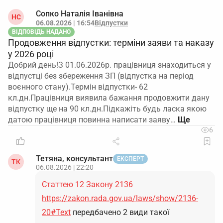
Сопко Наталія Іванівна
НС
06.08.2026 | 16:54
Відпустки
ВІДПОВІДЬ НАДАНО
Продовження відпустки: терміни заяви та наказу
у 2026 році
Добрий день!З 01.06.2026р. працівниця знаходиться у
відпустці без збереження ЗП (відпустка на період
воєнного стану).Термін відпустки- 62
кл.дн.Працівниця виявила бажання продовжити дану
відпустку ще на 90 кл.дн.Підкажіть будь ласка якою
датою працівниця повинна написати заяву…
6
Тетяна, консультант
ЕКСПЕРТ
ТК
06.08.2026 | 22:20
Статтею 12 Закону 2136
https://zakon.rada.gov.ua/laws/show/2136-
20#Text
передбачено 2 види такої