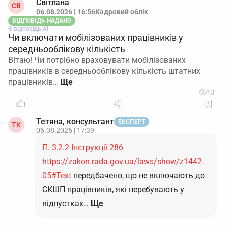
Світлана
СВ
06.08.2026 | 16:56
Кадровий облік
ВІДПОВІДЬ НАДАНО
Є відповідь АІ
Чи включати мобілізованих працівників у
середньооблікову кількість
Вітаю! Чи потрібно враховувати мобілізованих
працівників в середньооблікову кількість штатних
працівників…
13
Тетяна, консультант
ЕКСПЕРТ
ТК
06.08.2026 | 17:39
П. 3.2.2 Інструкції 286
https://zakon.rada.gov.ua/laws/show/z1442-
05#Text
передбачено, що не включають до
СКШП працівників, які перебувають у
відпустках…
Ще