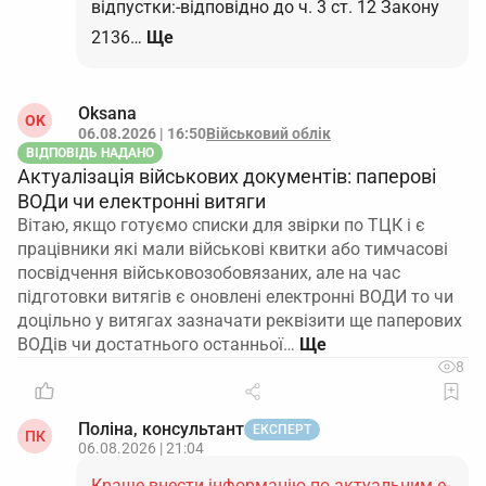
відпустки:-відповідно до ч. 3 ст. 12 Закону
2136…
Ще
Oksana
OK
06.08.2026 | 16:50
Військовий облік
ВІДПОВІДЬ НАДАНО
Актуалізація військових документів: паперові
ВОДи чи електронні витяги
Вітаю, якщо готуємо списки для звірки по ТЦК і є
працівники які мали військові квитки або тимчасові
посвідчення військовозобовязаних, але на час
підготовки витягів є оновлені електронні ВОДИ то чи
доцільно у витягах зазначати реквізити ще паперових
ВОДів чи достатнього останньої…
8
Поліна, консультант
ЕКСПЕРТ
ПК
06.08.2026 | 21:04
Краще внести інформацію по актуальним е-