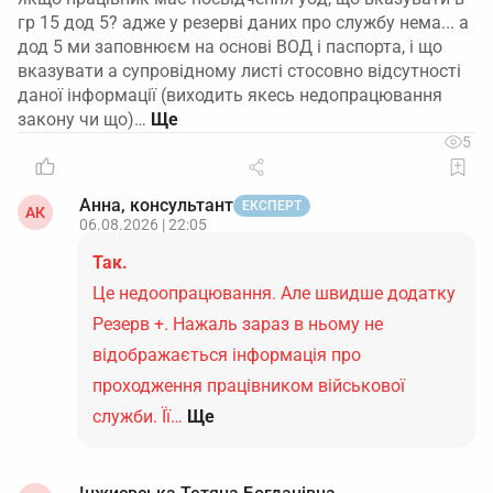
гр 15 дод 5? адже у резерві даних про службу нема... а
дод 5 ми заповнюєм на основі ВОД і паспорта, і що
вказувати а супровідному листі стосовно відсутності
даної інформації (виходить якесь недопрацювання
закону чи що)…
5
Анна, консультант
ЕКСПЕРТ
АК
06.08.2026 | 22:05
Так.
Це недоопрацювання. Але швидше додатку
Резерв +. Нажаль зараз в ньому не
відображається інформація про
проходження працівником військової
служби. Її…
Ще