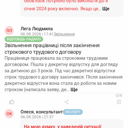
обов’язок потрібно було виконати до 8
січня 2024 року включно. Якщо це…
Ще
Лега Людмила
ЛЛ
06.08.2026 | 17:41
Звільнення
ВІДПОВІДЬ НАДАНО
Звільнення працівниці після закінчення
строкового трудового договору
Працівниця працювала за строковим трудовим
договором. Пішла у декретну відпустку для догляду
за дитиною до 3 років. Під час декретної відпустки
строк трудового договру закінчився. Після закінчення
декретноі відпустки вона стала до роботи за новим
строком (написала заяву, де…
6
Олеся, консультант
ЕКСПЕРТ
ОК
06.08.2026 | 21:37
На мою думку, у наведеній ситуації