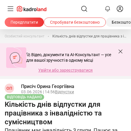
Передплатити
Спробувати безкоштовно
Безкоштов
Особистий консультант
Кількість днів відпустки для працівника з інвалідністю та сумісництвом
🚀 Відео, документи та AI-Консультант — усе
для вашої зручності в одному місці
Увійти або зареєструватися
Присіч Орина Георгіївна
ОП
03.06.2026 | 14:56
Відпустки
ВІДПОВІДЬ НАДАНО
Кількість днів відпустки для
працівника з інвалідністю та
сумісництвом
Працівник має інвалідність 3 групи. Пацює за