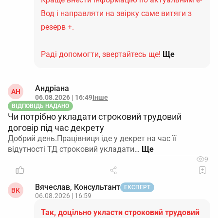
Вод і направляти на звірку саме витяги з
резерв +.
Раді допомогти, звертайтесь ще!
Ще
Андріана
АН
06.08.2026 | 16:49
Інше
ВІДПОВІДЬ НАДАНО
Чи потрібно укладати строковий трудовий
договір під час декрету
Добрий день.Працівниця іде у декрет на час її
відутності ТД строковий укладати…
9
Вячеслав, Консультант
ЕКСПЕРТ
ВК
06.08.2026 | 16:59
Так, доцільно укласти строковий трудовий