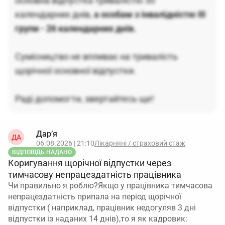
основна відпустка тривалістю 30
календарних днів,
а особам з інвалідністю III
групи - 26 календарних днів.
Сумісництво не впливає на тривалість
щорічної основної відпустки.
Раді допомогти, звертайтесь ще!
Дар’я
ДА
06.08.2026 | 21:10
Лікарняні / страховий стаж
ВІДПОВІДЬ НАДАНО
Коригування щорічної відпустки через
тимчасову непрацездатність працівника
Чи правильно я роблю?Якщо у працівника тимчасова
непрацездатність припала на період щорічної
відпустки ( наприклад, працівник недогуляв 3 дні
відпустки із наданих 14 днів),то я як кадровик: