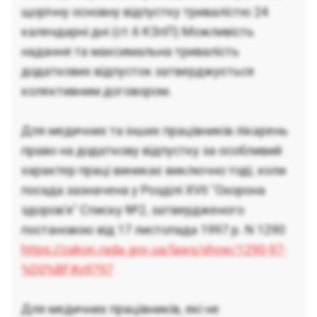
щорічну основну відпустку тривалістю 24
календарні дні (ст.6 КЗпП) Можливість
надання та максимальна тривалість
додаткових відпусток затверджується
колективним договором.
Для медичних та інших працівників лікарень
право на додаткову відпустку за особливий
характер праці виникає виключно тоді, коли
посада зазначена у Розділі ХVІІ "Охорона
здоров'я" Списку №2, затвердженого
постановою від 17 листопада 1997 р. N 1290
https://zakon.rada.gov.ua/laws/show/1290-97-
%D0%BF#o9797
Для медичних працівників, які не