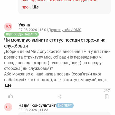
про…
Ще
Уляна
УЛ
07.08.2026 | 15:01
Держслужба / ОМС
ВІДПОВІДЬ НАДАНО
Чи можливо змінити статус посади сторожа на
службовця
Добрий день! Чи допускаєтся внесення змін у штатний
розпис та структуру міської ради із переведенням
посад: посада сторож ( техн. працівник) на посаду
сторожа( як службовця)?
Або можливо є інша назва посади (обов'язки якої
наближені як в сторожа), але із статусом службовця…
7
Надія, консультант
ЕКСПЕРТ
НК
08.08.2026 | 11:53