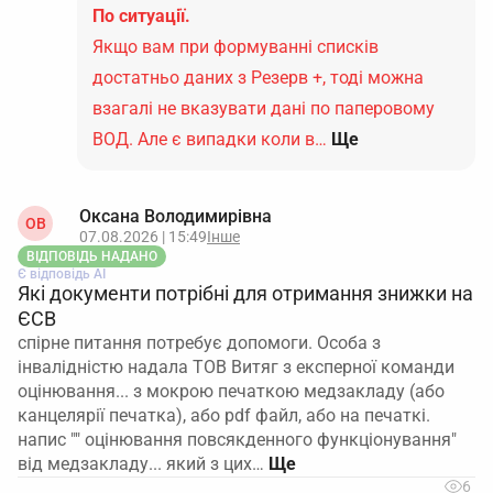
По ситуації.
Якщо вам при формуванні списків
достатньо даних з Резерв +, тоді можна
взагалі не вказувати дані по паперовому
ВОД. Але є випадки коли в…
Ще
Оксана Володимирівна
ОВ
07.08.2026 | 15:49
Інше
ВІДПОВІДЬ НАДАНО
Є відповідь АІ
Які документи потрібні для отримання знижки на
ЄСВ
спірне питання потребує допомоги. Особа з
інвалідністю надала ТОВ Витяг з експерної команди
оцінювання... з мокрою печаткою медзакладу (або
канцелярії печатка), або pdf файл, або на печаткі.
напис "" оцінювання повсякденного функціонування"
від медзакладу... який з цих…
6