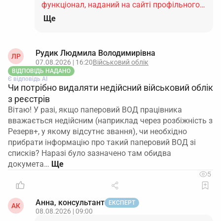
функціонал, наданий на сайті профільного…
Ще
Рудик Людмила Володимирівна
ЛР
07.08.2026 | 16:20
Військовий облік
ВІДПОВІДЬ НАДАНО
Є відповідь АІ
Чи потрібно видаляти недійсний військовий облік
з реєстрів
Вітаю! У разі, якщо паперовий ВОД працівника
вважається недійсним (наприклад через розбіжність з
Резерв+, у якому відсутнє звання), чи необхідно
прибрати інформацію про такий паперовий ВОД зі
списків? Наразі було зазначено там обидва
докумета…
5
Анна, консультант
ЕКСПЕРТ
АК
08.08.2026 | 09:00