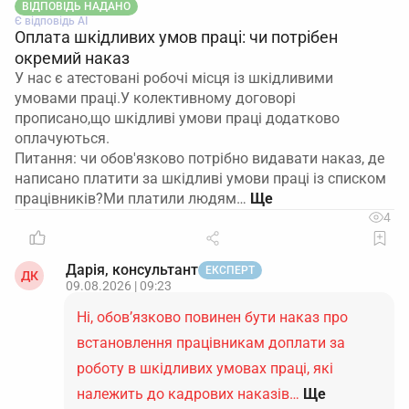
ВІДПОВІДЬ НАДАНО
Є відповідь АІ
Оплата шкідливих умов праці: чи потрібен
окремий наказ
У нас є атестовані робочі місця із шкідливими
умовами праці.У колективному договорі
прописано,що шкідливі умови праці додатково
оплачуються.
Питання: чи обов'язково потрібно видавати наказ, де
написано платити за шкідливі умови праці із списком
працівників?Ми платили людям…
4
Дарія, консультант
ЕКСПЕРТ
ДК
09.08.2026 | 09:23
Ні, обов’язково повинен бути наказ про
встановлення працівникам доплати за
роботу в шкідливих умовах праці, які
належить до кадрових наказів…
Ще