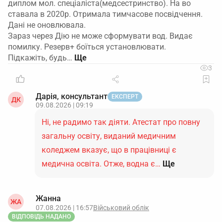
диплом мол. спеціаліста(медсестринство). На во
ставала в 2020р. Отримала тимчасове посвідчення.
Дані не оновлювала.
Зараз через Дію не може сформувати вод. Видає
помилку. Резерв+ боїться установлювати.
Підкажіть, будь…
3
Дарія, консультант
ЕКСПЕРТ
ДК
09.08.2026 | 09:19
Ні, не радимо так діяти. Атестат про повну
загальну освіту, виданий медичним
коледжем вказує, що в працівниці є
медична освіта. Отже, водна є…
Ще
Жанна
ЖА
07.08.2026 | 16:57
Військовий облік
ВІДПОВІДЬ НАДАНО