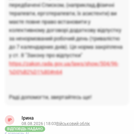
передбачені Списком, (наприклад,фізичні
терапевти, ерготерапевти, їх асистенти) ви
маєте повне право встановити у
колективному договорі додаткову відпустку
за ненормований робочий день (тривалістю
до 7 календарних днів). Ця норма закріплена
у ст. 8 "Закону про відпустки"
https://zakon.rada.gov.ua/laws/show/504/96-
%D0%B2%D1%80#n64
Раді допомогти, звертайтесь ще!
Ірина
ІР
08.08.2026 | 18:03
Військовий облік
ВІДПОВІДЬ НАДАНО
Є відповідь АІ