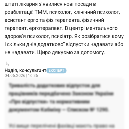
штаті лікарня з’явилися нові посади в
реабілітації: ТММ, психолог, клінічний психолог,
асистент ерго та фіз терапевта, фізичний
терапевт, ерготерапевт. В центрі ментального
здоров’я психолог, психіатр. Як розібратися кому
і скільки днів додаткової відпустки надавати або
не надавати. Щиро дякуємо за допомогу.
Надія, консультант
ЕКСПЕРТ
04.06.2026 | 16:36
Тривалість додаткових відпусток для
працівників передбачено Законом України
«Про відпустки» та нормативним
документом Кабміну — Списком № 1290.
Усі вище перелічені фахівці мають право на