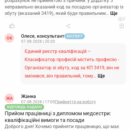
розрахунок не прийнятою з причини: у додатку 5
неправильно вказаний код за посадою організатор із
збуту (вказаний 3419), який буде правильним…
7
Олеся, консультант
ЕКСПЕРТ
ОК
07.08.2026 | 20:20
Єдиний реєстр кваліфікацій –
Класифікатор професій містить професію -
Організатор зі збуту, код за КП 3419, він не
змінився, він правильний, тому…
Ще
Жанна
ЖА
07.08.2026 | 17:03
Прийняття на роботу
ВІДПОВІДЬ НАДАНО
Прийом працівниці з дипломом медсестри:
кваліфікаційні вимоги та посади
Доброго дня! Хочемо прийняти працівницю, що має