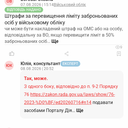
OB
07.08.2026 | 15:14
Військовий облік
ВІДПОВІДЬ НАДАНО
Штрафи за перевищення ліміту заброньованих
осіб у військовому обліку
чи може бути накладений штраф на ОМС або на особу,
відповідальну за ВО, якщо перевищити ліміт в 50%
заброньованих осіб…
9
Юлія, консультант
ЕКСПЕРТ
ЮК
08.08.2026 | 20:52
Так, може.
З одного боку, відповідно до п. 9-2 Порядку
76
https://zakon.rada.gov.ua/laws/show/76-
2023-%D0%BF/ed20260716#n14
подавати
засобами Порталу Дія…
Ще