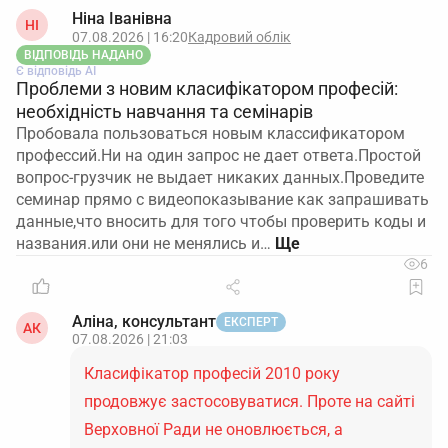
Ніна Іванівна
НІ
07.08.2026 | 16:20
Кадровий облік
ВІДПОВІДЬ НАДАНО
Є відповідь АІ
Проблеми з новим класифікатором професій:
необхідність навчання та семінарів
Пробовала пользоваться новым классификатором
профессий.Ни на один запрос не дает ответа.Простой
вопрос-грузчик не выдает никаких данных.Проведите
семинар прямо с видеопоказывание как запрашивать
данные,что вносить для того чтобы проверить коды и
названия.или они не менялись и…
6
Аліна, консультант
ЕКСПЕРТ
АК
07.08.2026 | 21:03
Класифікатор професій 2010 року
продовжує застосовуватися. Проте на сайті
Верховної Ради не оновлюється, а