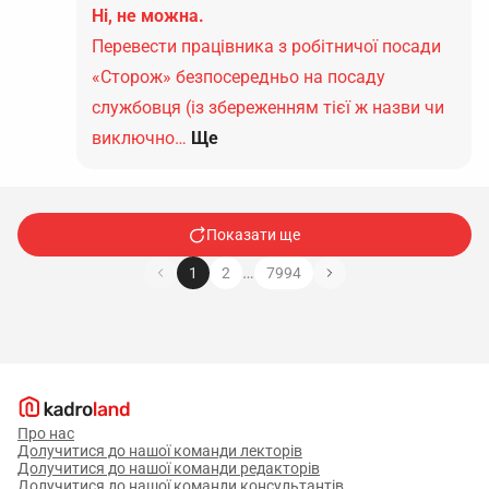
Ні, не можна.
Перевести працівника з робітничої посади
«Сторож» безпосередньо на посаду
службовця (із збереженням тієї ж назви чи
виключно…
Ще
Показати ще
…
1
2
7994
Про нас
Долучитися до нашої команди лекторів
Долучитися до нашої команди редакторів
Долучитися до нашої команди консультантів