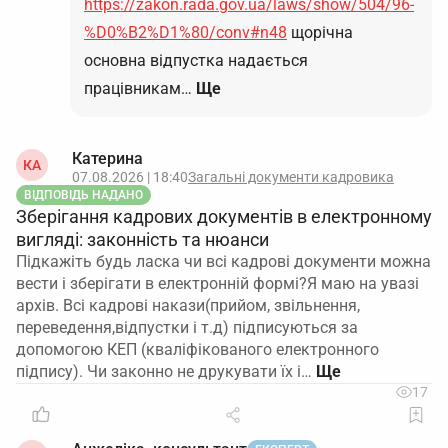
https://zakon.rada.gov.ua/laws/show/504/96-
%D0%B2%D1%80/conv#n48
щорічна
основна відпустка надається
працівникам…
Ще
Катерина
КА
07.08.2026 | 18:40
Загальні документи кадровика
ВІДПОВІДЬ НАДАНО
Зберігання кадрових документів в електронному
вигляді: законність та нюанси
Підкажіть будь ласка чи всі кадрові документи можна
вести і зберігати в електронній формі?Я маю на увазі
архів. Всі кадрові накази(прийом, звільнення,
переведення,відпустки і т.д) підписуються за
допомогою КЕП (кваліфікованого електронного
підпису). Чи законно не друкувати їх і…
17