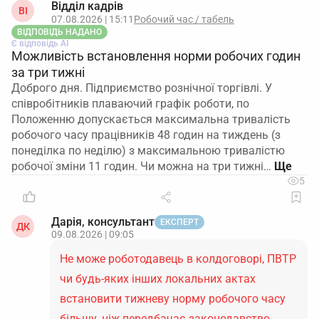
Відділ кадрів
ВІ
07.08.2026 | 15:11
Робочий час / табель
ВІДПОВІДЬ НАДАНО
Є відповідь АІ
Можливість встановлення норми робочих годин
за три тижні
Доброго дня. Підприємство рознічної торгівлі. У
співробітників плаваючий графік роботи, по
Положенню допускається максимальна тривалість
робочого часу працівників 48 годин на тиждень (з
понеділка по неділю) з максимальною тривалістю
робочої зміни 11 годин. Чи можна на три тижні…
5
Дарія, консультант
ЕКСПЕРТ
ДК
09.08.2026 | 09:05
Не може роботодавець в колдоговорі, ПВТР
чи будь-яких інших локальних актах
встановити тижневу норму робочого часу
більшу, ніж передбачає законодавство