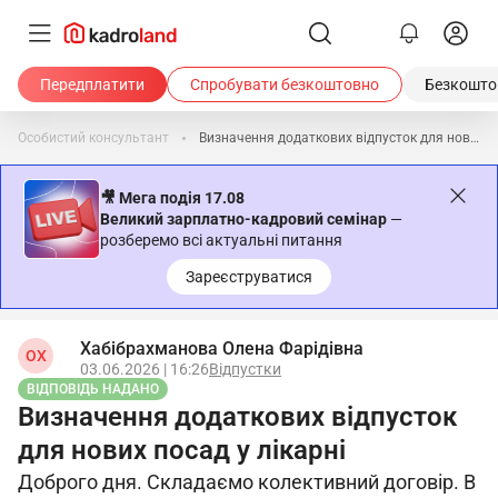
Передплатити
Спробувати безкоштовно
Безкоштов
Особистий консультант
Визначення додаткових відпусток для нових посад у лікарні
🎥 Мега подія 17.08
Великий зарплатно-кадровий семінар
—
розберемо всі актуальні питання
Зареєструватися
Хабібрахманова Олена Фарідівна
ОХ
03.06.2026 | 16:26
Відпустки
ВІДПОВІДЬ НАДАНО
Визначення додаткових відпусток
для нових посад у лікарні
Доброго дня. Складаємо колективний договір. В