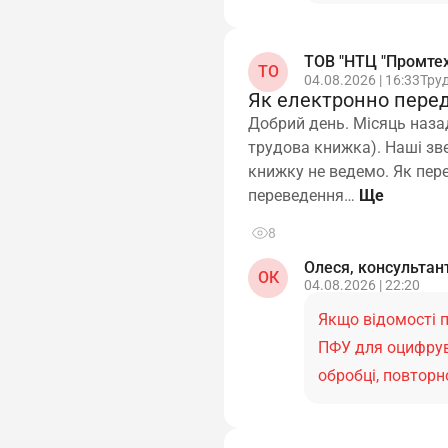
ТОВ "НТЦ "Промтех
ТО
04.08.2026 | 16:33
Тру
Як електронно перед
Добрий день. Місяць наза
трудова книжка). Наші зв
книжку не ведемо. Як пер
переведення…
8
Олеся, консультан
ОК
04.08.2026 | 22:20
Якщо відомості 
ПФУ для оцифрув
обробці, повтор