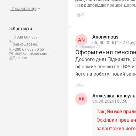
Над відповіддю працює Дарія
Показати ще
3
Контакти
Anonymous
0 800 607 507
AN
05.08.2026 | 13:27
Тру
(безкоштовно)
Є відповідь АІ
+380 67 008 70 55
Оформлення пенсіоне
info@kadroland.com
Про нас
Доброго дня) Підкажіть, б
оформив пенсію і в ПФУ й
його на роботу, новий за
7
Анжеліка, консуль
АК
06.08.2026 | 03:50
Так, Ви все прав
Оскільки працівн
завантажив його