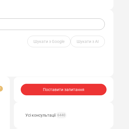
Шукати з Google
Шукати з АІ
У
Поставити запитання
Усі консультації
6440