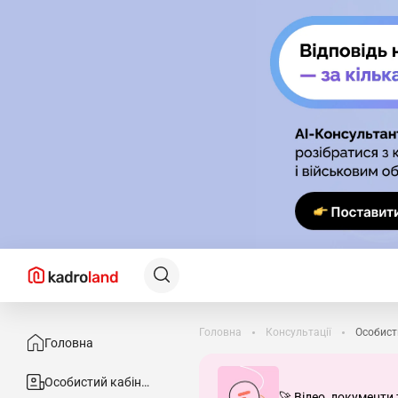
Головна
Консультації
Особист
Головна
Особистий кабінет
🚀 Відео, документи 