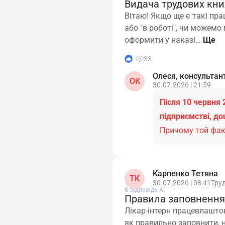
Видача трудових кни
Вітаю! Якщо ще є такі прац
або "в роботі", чи можемо
оформити у наказі…
1
33
Олеся, консультан
ОК
30.07.2026 | 21:59
Після 10 червня 
підприємстві, до
Причому той фак
Карпенко Тетяна
ТК
30.07.2026 | 08:41
Тру
Є відповідь АІ
Правила заповнення 
Лікар-інтерн працевлашто
як правильно заповнити, н