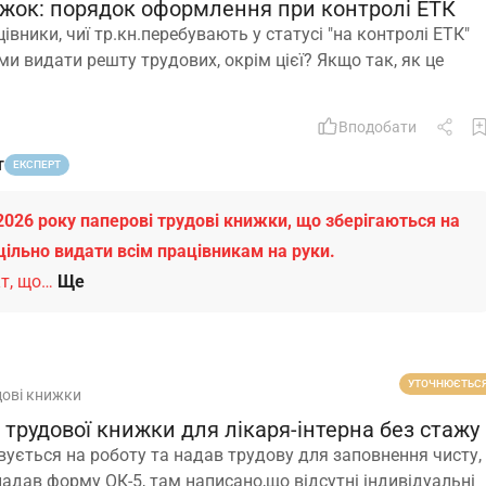
жок: порядок оформлення при контролі ЕТК
івники, чиї тр.кн.перебувають у статусі "на контролі ЕТК"
 ми видати решту трудових, окрім цієї? Якщо так, як це
Вподобати
т
ЕКСПЕРТ
2026 року паперові трудові книжки, що зберігаються на
цільно видати всім працівникам на руки.
т, що…
Ще
УТОЧНЮЄТЬС
дові книжки
трудової книжки для лікаря-інтерна без стажу
вується на роботу та надав трудову для заповнення чисту,
адав форму ОК-5, там написано,що відсутні індивідуальні