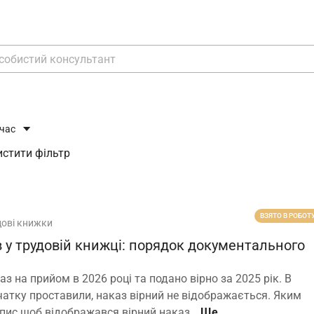
 час
стити фільтр
ВЗЯТО В РОБОТ
дові книжки
 у трудовій книжці: порядок документального
аз на прийом в 2026 році та подано вірно за 2025 рік. В
атку проставили, наказ вірний не відображається. Яким
пис щоб відображався вірний наказ…