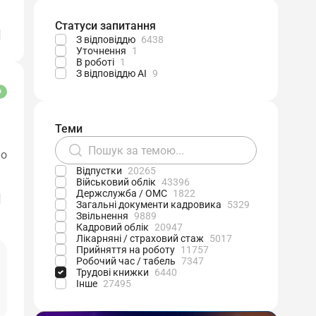
Статуси запитання
З відповіддю
6438
Уточнення
1
В роботі
1
З відповіддю АІ
9
О
Теми
мо
Відпустки
20265
Військовий облік
43396
Держслужба / ОМС
1822
Загальні документи кадровика
5329
Звільнення
9889
Кадровий облік
20947
Лікарняні / страховий стаж
5017
Прийняття на роботу
11757
Робочий час / табель
7347
Трудові книжки
6440
Інше
27495