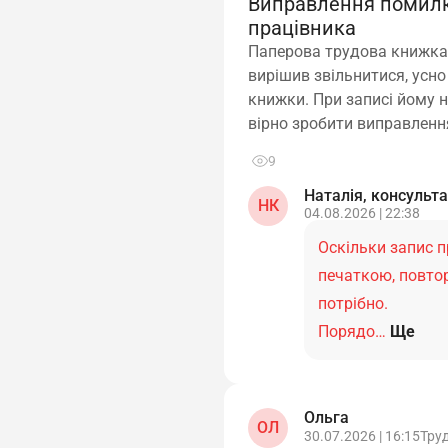
Виправлення помилки
працівника
Паперова трудова книжка 
вирішив звільнитися, усно
книжки. При записі йому н
вірно зробити виправлен
9
Наталія, консульт
НК
04.08.2026 | 22:38
Оскільки запис п
печаткою, повто
потрібно.
Порядо…
Ще
Ольга
ОЛ
30.07.2026 | 16:15
Тру