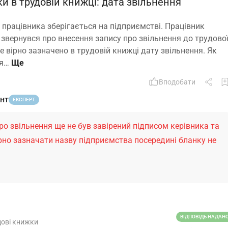
 в трудовій книжці: дата звільнення
працівника зберігається на підприємстві. Працівник
 звернувся про внесення запису про звільнення до трудово
е вірно зазначено в трудовій книжці дату звільнення. Як
ня…
Вподобати
ант
ЕКСПЕРТ
ро звільнення ще не був завірений підписом керівника та
рно зазначати назву підприємства посередині бланку не
ВІДПОВІДЬ НАДАН
дові книжки