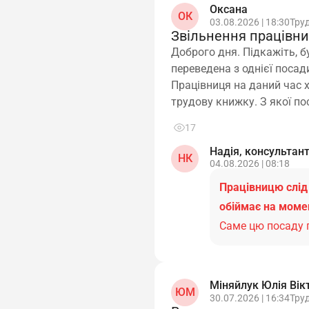
Оксана
ОК
03.08.2026 | 18:30
Тру
Звільнення працівни
Доброго дня. Підкажіть, б
переведена з однієї посад
Працівниця на даний час 
трудову книжку. З якої п
17
Надія, консультан
НК
04.08.2026 | 08:18
Працівницю слід 
обіймає на моме
Саме цю посаду п
Міняйлук Юлія Вік
ЮМ
30.07.2026 | 16:34
Тру