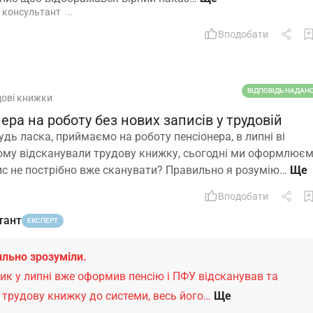
, консультант
Вподобати
ВІДПОВІДЬ НАДАН
дові книжки
ра на роботу без нових записів у трудовій
удь ласка, приймаємо на роботу пенсіонера, в липні ві
ому відсканували трудову книжку, сьогодні ми оформлює
пис не пострібно вже сканувати? Правильно я розумію…
Вподобати
тант
ЕКСПЕРТ
ильно зрозуміли.
ик у липні вже оформив пенсію і ПФУ відсканував та
 трудову книжку до системи, весь його…
Ще