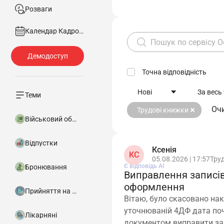
Розваги
Календар Кадровика
Точна відповідність
Нові
За весь
Теми
Очи
Трудові книжки
Військовий облік
Відпустки
Ксенія
КС
05.08.2026 | 17:57
Тру
Є відповідь АІ
Бронювання
Виправлення записів
оформлення
Прийняття на роботу
Вітаю, було скасовано нак
уточнюваній 4ДФ дата поч
Лікарняні
документом виправити за