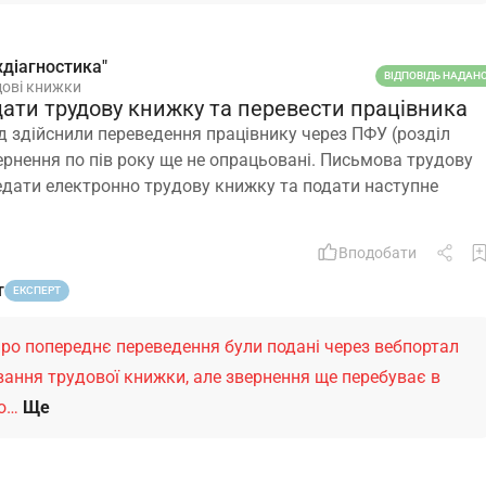
діагностика"
ВІДПОВІДЬ НАДАН
дові книжки
ати трудову книжку та перевести працівника
д здійснили переведення працівнику через ПФУ (розділ
ернення по пів року ще не опрацьовані. Письмова трудову
едати електронно трудову книжку та подати наступне
Вподобати
т
ЕКСПЕРТ
про попереднє переведення були подані через вебпортал
ання трудової книжки, але звернення ще перебуває в
но…
Ще