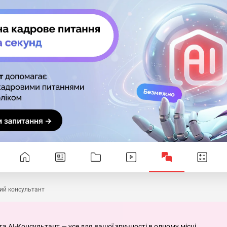
ий консультант
та AI-Консультант — усе для вашої зручності в одному місці