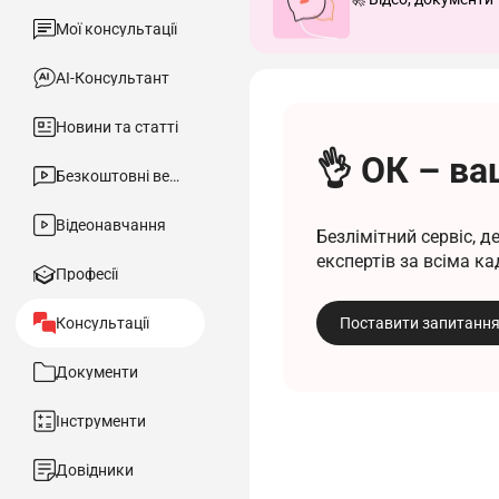
Мої консультації
АІ-Консультант
Новини та статті
👌 ОК – ва
Безкоштовні вебінари
Відеонавчання
Безлімітний сервіс, 
експертів за всіма 
Професії
Консультації
Поставити запитанн
Документи
Інструменти
Довідники