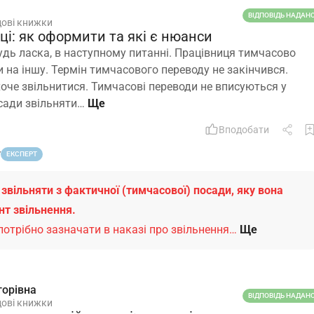
ВІДПОВІДЬ НАДАН
дові книжки
ці: як оформити та які є нюанси
удь ласка, в наступному питанні. Працівниця тимчасово
и на іншу. Термін тимчасового переводу не закінчився.
хоче звільнитися. Тимчасові переводи не вписуються у
осади звільняти…
Вподобати
т
ЕКСПЕРТ
звільняти з фактичної (тимчасової) посади, яку вона
нт звільнення.
отрібно зазначати в наказі про звільнення…
Ще
торівна
ВІДПОВІДЬ НАДАН
дові книжки