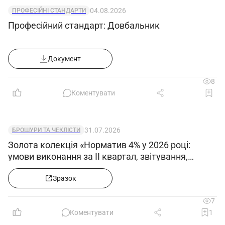
04.08.2026
ПРОФЕСІЙНІ СТАНДАРТИ
Професійний стандарт: Довбальник
Документ
8
Коментувати
31.07.2026
БРОШУРИ ТА ЧЕКЛІСТИ
Золота колекція «Норматив 4% у 2026 році:
умови виконання за ІІ квартал, звітування,
цільовий внесок & Робота з новим ЄРК –
Класифікатором професій»
Зразок
7
Коментувати
1