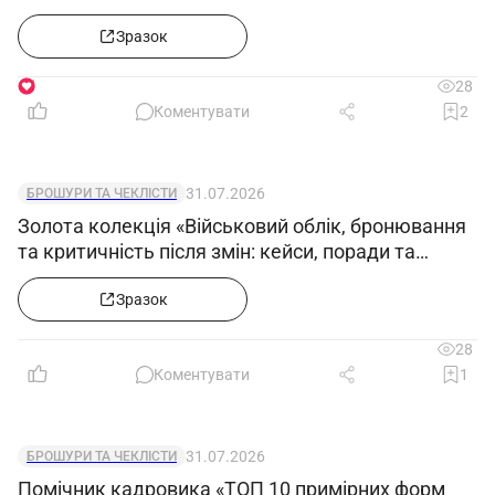
прикладами заповнення»
Зразок
1
28
Коментувати
2
31.07.2026
БРОШУРИ ТА ЧЕКЛІСТИ
Золота колекція «Військовий облік, бронювання
та критичність після змін: кейси, поради та
зразки документів»
Зразок
28
Коментувати
1
31.07.2026
БРОШУРИ ТА ЧЕКЛІСТИ
Помічник кадровика «ТОП 10 примірних форм