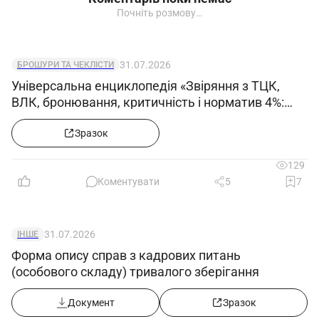
Почніть розмову…
31.07.2026
БРОШУРИ ТА ЧЕКЛІСТИ
Універсальна енциклопедія «Звіряння з ТЦК,
ВЛК, бронювання, критичність і норматив 4%:
кейси та зразки документів»
Зразок
129
Коментувати
5
7
31.07.2026
ІНШЕ
Форма опису справ з кадрових питань
(особового складу) тривалого зберігання
Документ
Зразок