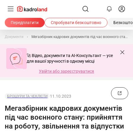
Передплатити
Спробувати безкоштовно
Безкоштов
Документи
Мегазбірник кадрових документів під час воєнного стану: прийняття на роботу, звільнення та відпустки
🚀 Відео, документи та AI-Консультант — усе
для вашої зручності в одному місці
Увійти або зареєструватися
11.10.2023
БРОШУРИ ТА ЧЕКЛІСТИ
Мегазбірник кадрових документів
під час воєнного стану: прийняття
на роботу, звільнення та відпустки