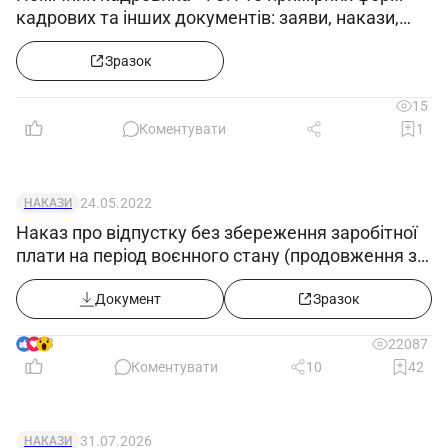
кадрових та інших документів: заяви, накази,
посадові інструкції, штатка»
Зразок
15
Коментувати
1
24.05.2022
НАКАЗИ
Наказ про відпустку без збереження заробітної
плати на період воєнного стану (продовження з
25.05.2022)
Документ
Зразок
8
22087
Коментувати
10
42
31.07.2026
НАКАЗИ