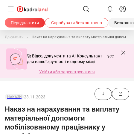
Передплатити
Спробувати безкоштовно
Безкоштов
Документи
Наказ на нарахування та виплату матеріальної допомоги мобілізованому працівнику у розмірі посадового окладу
🚀 Відео, документи та AI-Консультант — усе
для вашої зручності в одному місці
Увійти або зареєструватися
23.11.2023
НАКАЗИ
Наказ на нарахування та виплату
матеріальної допомоги
мобілізованому працівнику у