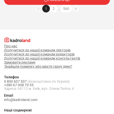
…
1
2
560
Про нас
Долучитися до нашої команди лекторів
Долучитися до нашої команди редакторів
Долучитися до нашої команди консультантів
Замовити рекламу
Знайшли помилку або маєте гарну ідею?
Телефон
0 800 607 507
(безкоштовно по Україні)
+380 67 008 70 55
Адреса: 04112 м. Київ, вул. Олени Теліги, 4
Email
info@kadroland.com
Наші соцмережі