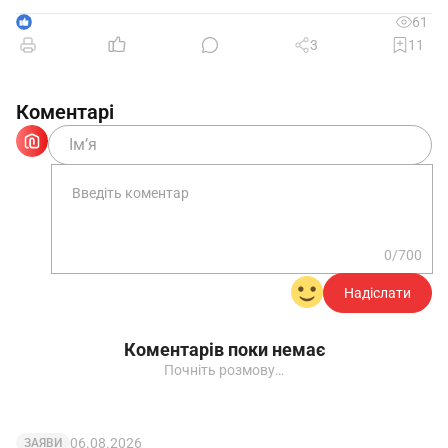
Директор
__________
__________________
1
61
3
11
Відмітки про ознайомлення з наказом
Коментарі
Документ
Зразок
0/700
Надіслати
Коментарів поки немає
Почніть розмову…
06.08.2026
ЗАЯВИ