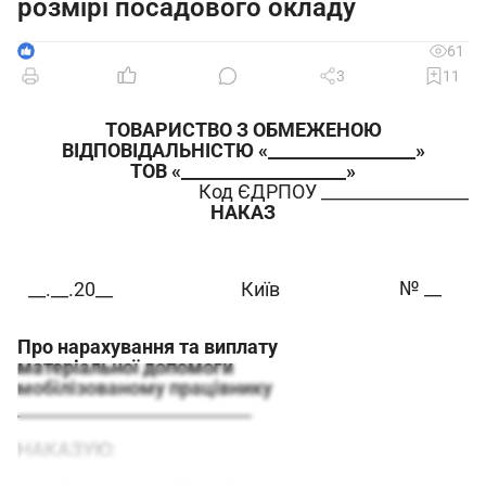
розмірі посадового окладу
1
61
3
11
ТОВАРИСТВО З ОБМЕЖЕНОЮ
ВІДПОВІДАЛЬНІСТЮ «_________________»
ТОВ «___________________»
Код ЄДРПОУ _________________
НАКАЗ
№ __
__.__.20__
Київ
Про нарахування та виплату
матеріальної допомоги
мобіліз
ованому працівнику
___________________________
НАКАЗУЮ: