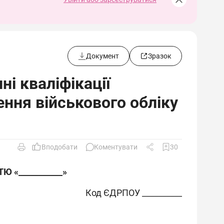
Документ
Зразок
і кваліфікації
ення військового обліку
Вподобати
Коментувати
30
ТЮ «
___________
»
Код ЄДРПОУ __________