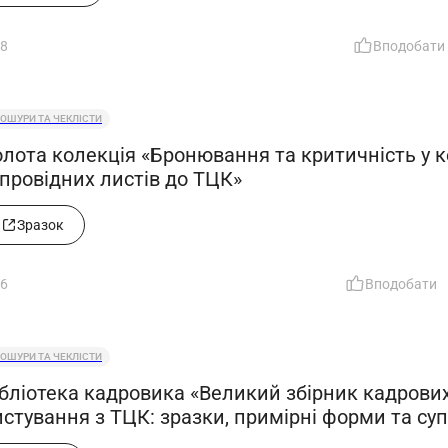
8
Вподобати
ОШУРИ ТА ЧЕКЛІСТИ
олота колекція «Бронювання та критичність у к
упровідних листів до ТЦК»
Зразок
6
Вподобати
ОШУРИ ТА ЧЕКЛІСТИ
ібліотека кадровика «Великий збірник кадрових
стування з ТЦК: зразки, примірні форми та суп