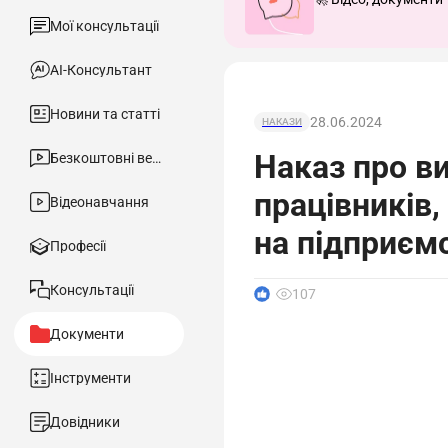
Мої консультації
АІ-Консультант
Новини та статті
28.06.2024
НАКАЗИ
Наказ про ви
Безкоштовні вебінари
працівників,
Відеонавчання
на підприєм
Професії
Консультації
1
107
Документи
Інструменти
Довідники