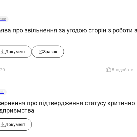
АЯВИ
ява про звільнення за угодою сторін з роботи 
Документ
Зразок
20
Вподобати
НШЕ
вернення про підтвердження статусу критично
ідприємства
Документ