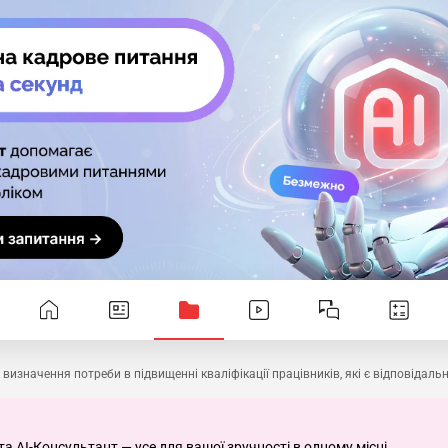
 визначення потреби в підвищенні кваліфікації працівників, які є відповідаль
та AI-Консультант — усе для вашої зручності в одному місці