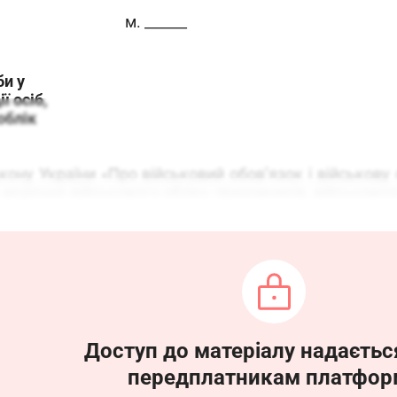
м. ______
би у
ї осіб,
облік
кону України «Про військовий обов’язок і військову 
а ведення військового обліку призовників, військово
0.12.2022 № 1487,
________________________, _________________________
0__ року підготувати перелік осіб, які мають пр
інця 20__ року;
20__ року надати рекомендації щодо осіб, які м
Доступ до матеріалу надаєтьс
ліку у 20__ році;
передплатникам платфор
0__ року надати рекомендації щодо забезпечення 