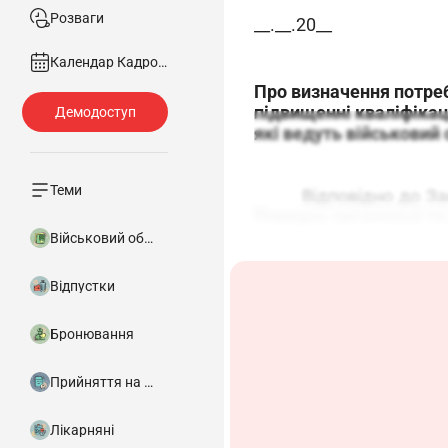
Розваги
__.__.20__
Календар Кадровика
Про визначення потре
підвищенні кваліфікаці
які ведуть військовий 
Теми
Відповідно до За
Порядку організації т
Постановою КМУ від 3
Військовий облік
НАКАЗУЮ:
Відпустки
1. _____________
Бронювання
- до ________ 2
військового обліку до к
Прийняття на роботу
- до ________ 
ведення військового об
- до ________ 2
Лікарняні