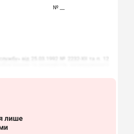
№ __
службу» від 25.03.1992 № 2232-XII та п. 12
зобов’язаних та резервістів, затвердженого
:
ойти підвищення кваліфікації з ведення
ають пройти підвищення кваліфікації з
я лише
ми
роботи на підприємстві осіб, яких буде