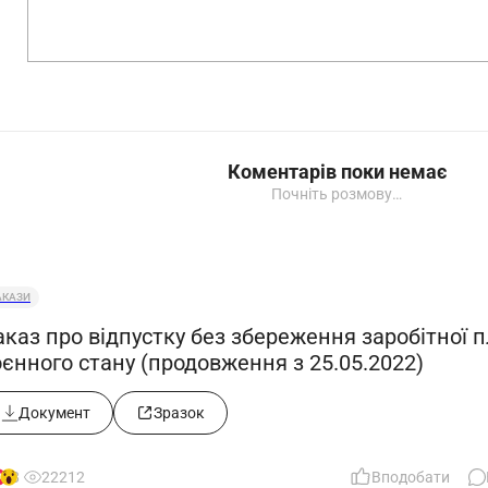
Коментарів поки немає
Почніть розмову…
АКАЗИ
каз про відпустку без збереження заробітної п
єнного стану (продовження з 25.05.2022)
Документ
Зразок
8
22212
Вподобати