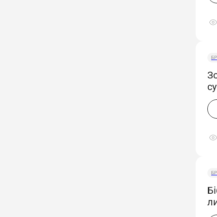
БР
З
с
БР
Б
ли