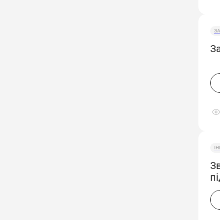
З
За
І
З
п