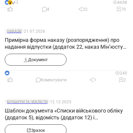
12
6658
4
22
70
21.07.2026
НАКАЗИ
Примірна форма наказу (розпорядження) про
надання відпустки (додаток 22, наказ Мін’юсту
від 09.07.2026 №1860/5)
Документ
1
245
Коментувати
1
2
12.12.2025
БРОШУРИ ТА ЧЕКЛІСТИ
Шаблон документа «Списки військового обліку
(додаток 5), відомість (додаток 12) і
повідомлення (додаток 4) в Excel»
Зразок