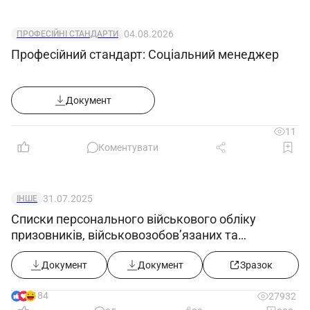
04.08.2026
ПРОФЕСІЙНІ СТАНДАРТИ
Професійний стандарт: Соціальний менеджер
Документ
11
Коментувати
31.07.2025
ІНШЕ
Списки персонального військового обліку
призовників, військовозобов’язаних та
резервістів ((додаток 5) в редакції постанови
КМУ від 30.07.2025 №916))
Документ
Документ
Зразок
184
27932