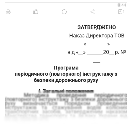
44
1
ЗАТВЕРДЖЕНО
Наказ Директора ТОВ
«_________»
від «__» _______20__ р. №
___
Програ
ма
п
еріодичн
ого
(повторн
ого
) інструктажу з
безпеки дорожнього руху
I
. Загальні положення
Методика проведення періодичного
(повторного) інструктажу з безпеки дорожнього
руху визначається Порядком проведення
інструктажів та стажування водіїв колісних
транспортних засобів, затвердженим наказом
Міністерства транспорту та зв’язку України від
05.08.2008 № 975.
Забороняється допускати водіїв до роботи
без проходження