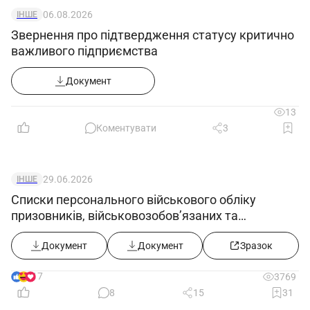
06.08.2026
ІНШЕ
Звернення про підтвердження статусу критично
важливого підприємства
Документ
13
Коментувати
3
29.06.2026
ІНШЕ
Списки персонального військового обліку
призовників, військовозобов’язаних та
резервістів ((додаток 5) в редакції постанови
КМУ від 10.06.2026 №812)
Документ
Документ
Зразок
17
3769
8
15
31