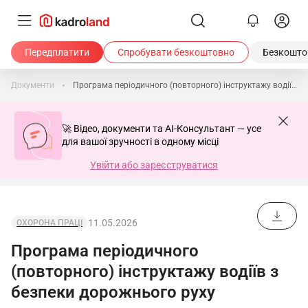
Передплатити
Спробувати безкоштовно
Безкоштов
Документи
Програма періодичного (повторного) інструктажу водіїв з безпеки дорожнього руху
🚀 Відео, документи та AI-Консультант — усе
для вашої зручності в одному місці
Увійти або зареєструватися
11.05.2026
ОХОРОНА ПРАЦІ
Програма періодичного
(повторного) інструктажу водіїв з
безпеки дорожнього руху