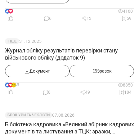
9
4160
6
13
59
31.12.2025
ІНШЕ
Журнал обліку результатів перевірки стану
військового обліку (додаток 9)
Документ
Зразок
43
8850
8
49
184
07.08.2026
БРОШУРИ ТА ЧЕКЛІСТИ
Бібліотека кадровика «Великий збірник кадрових
документів та листування з ТЦК: зразки,
примірні форми та супровідні листи»