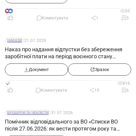
2
35
Коментувати
1
3
21.07.2026
НАКАЗИ
Наказ про надання відпустки без збереження
заробітної плати на період воєнного стану
(продовження з 02.08.2026)
Документ
Зразок
1
816
Коментувати
15
6
31.07.2026
БРОШУРИ ТА ЧЕКЛІСТИ
Помічник відповідального за ВО «Списки ВО
після 27.06.2026: як вести протягом року та
відображати звільнених, мобілізованих»