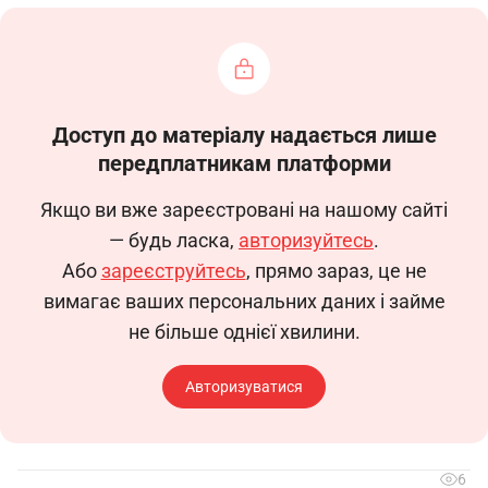
р.
РОБОЧА ІНСТРУКЦІЯ
бригадира дільниці пресів-
Доступ до матеріалу надається лише
передплатникам платформи
розширювачів 5-го розряду
Якщо ви вже зареєстровані на нашому сайті
(Код КП – 8124)
— будь ласка,
авторизуйтесь
.
Або
зареєструйтесь
, прямо зараз, це не
1. Загальні положення
вимагає ваших персональних даних і займе
1.1. Ця робоча інструкція визначає
не більше однієї хвилини.
функціональні обов’язки, права та
відповідальність бригадира заготівельного
Авторизуватися
відділення 5-го розряду.
1.2. Призначається на робоче місце та
звільняється з робочого місця наказом по
6