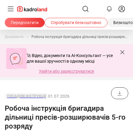
Передплатити
Спробувати безкоштовно
Безкоштов
Документи
Робоча інструкція бригадира дільниці пресів-розширювачів 5-го розряду
🚀 Відео, документи та AI-Консультант — усе
для вашої зручності в одному місці
Увійти або зареєструватися
01.07.2026
ПОСАДОВІ ІНСТРУКЦІЇ
Робоча інструкція бригадира
дільниці пресів-розширювачів 5-го
розряду