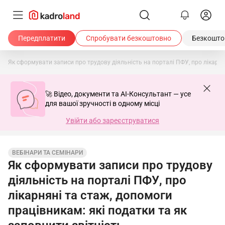
Передплатити
Спробувати безкоштовно
Безкоштов
Як сформувати записи про трудову діяльність на порталі ПФУ, про лікарнян
🚀 Відео, документи та AI-Консультант — усе
для вашої зручності в одному місці
Увійти або зареєструватися
ВЕБІНАРИ ТА СЕМІНАРИ
Як сформувати записи про трудову
діяльність на порталі ПФУ, про
лікарняні та стаж, допомоги
працівникам: які податки та як