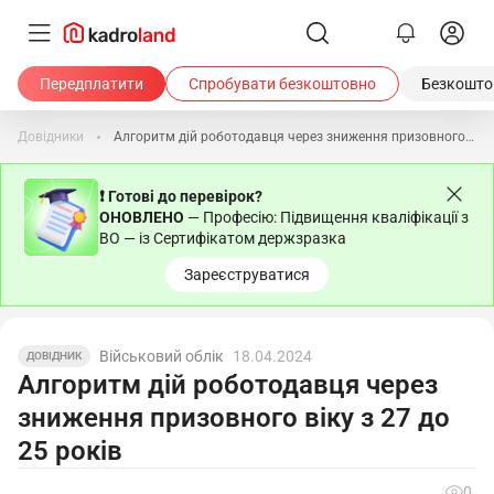
Передплатити
Спробувати безкоштовно
Безкоштов
Довідники
Алгоритм дій роботодавця через зниження призовного віку з 27 до 25 років
❗ Готові до перевірок?
ОНОВЛЕНО
— Професію: Підвищення кваліфікації з
ВО — із Сертифікатом держзразка
Зареєструватися
Військовий облік
18.04.2024
ДОВІДНИК
Алгоритм дій роботодавця через
зниження призовного віку з 27 до
25 років
0