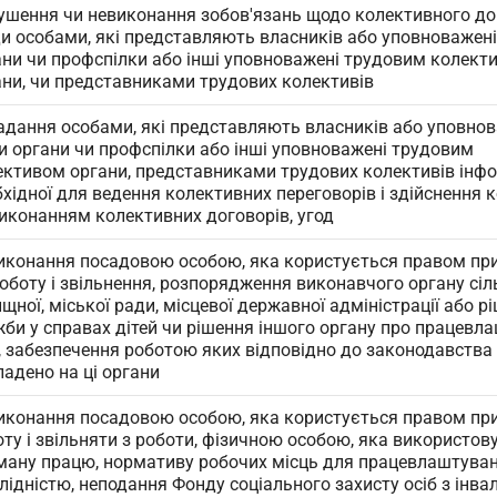
ушення чи невиконання зобов'язань щодо колективного до
ди особами, які представляють власників або уповноважен
ани чи профспілки або інші уповноважені трудовим колект
ани, чи представниками трудових колективів
адання особами, які представляють власників або уповнов
и органи чи профспілки або інші уповноважені трудовим
ективом органи, представниками трудових колективів інфо
бхідної для ведення колективних переговорів і здійснення
виконанням колективних договорів, угод
иконання посадовою особою, яка користується правом пр
оботу і звільнення, розпорядження виконавчого органу сіль
щної, міської ради, місцевої державної адміністрації або р
жби у справах дітей чи рішення іншого органу про працевл
б, забезпечення роботою яких відповідно до законодавства
адено на ці органи
иконання посадовою особою, яка користується правом пр
ту і звільняти з роботи, фізичною особою, яка використов
ману працю, нормативу робочих місць для працевлаштуванн
лідністю, неподання Фонду соціального захисту осіб з інва