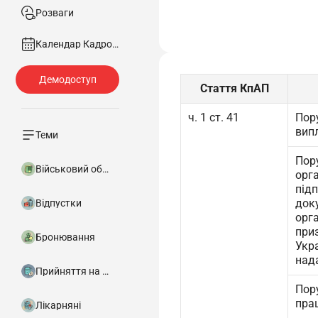
Розваги
Календар Кадровика
Стаття КпАП
ч. 1 ст. 41
Пору
випл
Теми
Пор
Військовий облік
орг
під
доку
Відпустки
орга
приз
Бронювання
Укра
нада
Прийняття на роботу
Пор
прац
Лікарняні