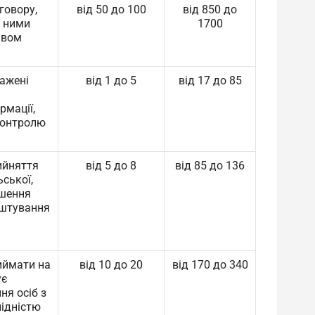
говору,
від 50 до 100
від 850 до
і ними
1700
ивом
ажені
від 1 до 5
від 17 до 85
рмації,
 контролю
ийняття
від 5 до 8
від 85 до 136
ської,
ішення
аштування
иймати на
від 10 до 20
від 170 до 340
ує
я осіб з
лідністю