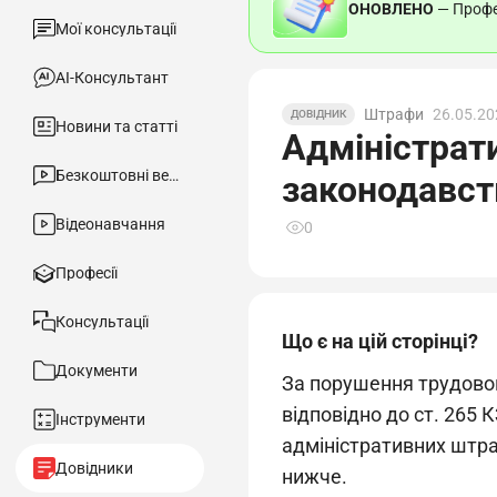
ОНОВЛЕНО
— Профес
Мої консультації
АІ-Консультант
Штрафи
26.05.20
ДОВІДНИК
Новини та статті
Адміністрат
Безкоштовні вебінари
законодавст
Відеонавчання
0
Професії
Консультації
Що є на цій сторінці?
Документи
За порушення трудовог
відповідно до ст. 265 
Інструменти
адміністративних штраф
Довідники
нижче.