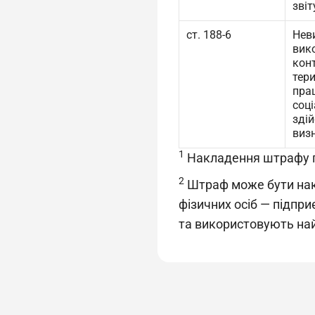
звіт
ст. 188-6
Нев
вико
кон
тер
пра
соц
зді
виз
1
Накладення штрафу пе
2
Штраф може бути накл
фізичних осіб — підпри
та використовують на