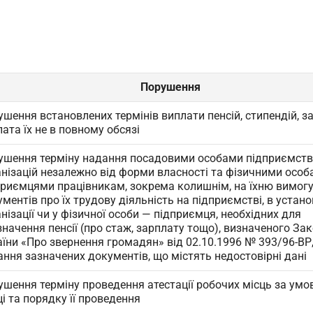
Порушення
шення встановлених термінів виплати пенсій, стипендій, з
ата їх не в повному обсязі
ушення терміну надання посадовими особами підприємств,
анізацій незалежно від форми власності та фізичними осо
приємцями працівникам, зокрема колишнім, на їхню вимог
ментів про їх трудову діяльність на підприємстві, в установ
нізації чи у фізичної особи — підприємця, необхідних для
начення пенсії (про стаж, зарплату тощо), визначеного За
їни «Про звернення громадян» від 02.10.1996 № 393/96-ВР,
ння зазначених документів, що містять недостовірні дані
ушення терміну проведення атестації робочих місць за ум
і та порядку її проведення