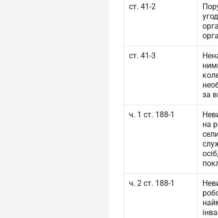
ст. 41-2
Пор
уго
орг
орг
ст. 41-3
Нен
ним
кол
нео
за 
ч. 1 ст. 188-1
Нев
на р
сели
слу
осі
покл
ч. 2 ст. 188-1
Нев
робо
най
інва