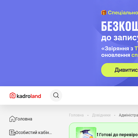
Головна
Довідники
Адміністр
Головна
Особистий кабінет
❗ Готові до перевір