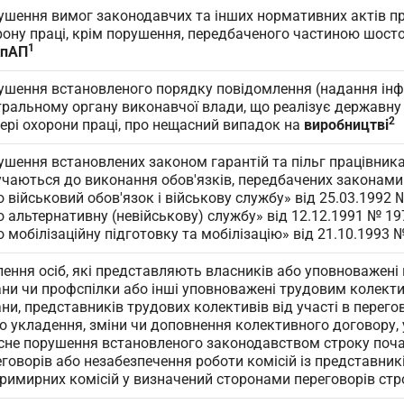
ушення вимог законодавчих та інших нормативних актів п
рону праці, крім порушення, передбаченого частиною шосто
1
КпАП
ушення встановленого порядку повідомлення (надання інф
тральному органу виконавчої влади, що реалізує державну
2
фері охорони праці, про нещасний випадок на
виробництві
ушення встановлених законом гарантій та пільг працівника
учаються до виконання обов'язків, передбачених законами
 військовий обов'язок і військову службу» від 25.03.1992 №
 альтернативну (невійськову) службу» від 12.12.1991 № 197
 мобілізаційну підготовку та мобілізацію» від 21.10.1993 №
лення осіб, які представляють власників або уповноважені
ани чи профспілки або інші уповноважені трудовим колект
ни, представників трудових колективів від участі в перего
о укладення, зміни чи доповнення колективного договору, 
сне порушення встановленого законодавством строку поч
говорів або незабезпечення роботи комісій із представникі
примирних комісій у визначений сторонами переговорів стр