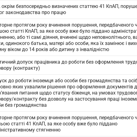
і, окрім безпосередньо визначених статтею 41 КпАП, поруш
ог законодавства про працю
торне протягом року вчинення порушення, передбаченого 
шою статті КпАП, за яке особу вже було піддано адміністр
ненню, або ті самі діяння, вчинені щодо неповнолітнього, ва
и, одинокого батька, матері або особи, яка їх замінює і ви
ну віком до 14 років або дитину з інвалідністю
тичний допуск працівника до роботи без оформлення труд
овору (контракту)
ск до роботи іноземця або особи без громадянства та осіб
совно яких ухвалили рішення про оформлення документів 
в’язання питання щодо статусу біженця, на умовах трудово
овору/контракту без дозволу на застосування праці інозем
би без громадянства
торне протягом року вчинення порушення, передбаченого 
ьою статті 41 КпАП, за яке особу вже було піддано
іністративному стягненню