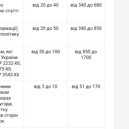
ро
від 20 до 40
від 340 до 680
ю статті
ормації)
від 20 до 50
від 340 до 850
 політику
м, які
від 50 до 100
від 850 до
 України
1700
 2232-ХІІ,
5-ХІІ,
 3543-ХІІ
 ними
від 3 до 10
від 51 до 170
ивом
ворах
угоди,
атку
в сторін
ок