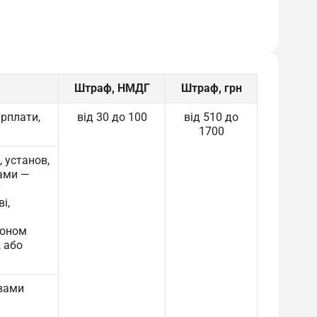
Штраф, НМДГ
Штраф, грн
арплати,
від 30 до 100
від 510 до
1700
 установ,
бами —
у
і,
коном
 або
овами