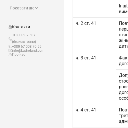
Інш
Показати ще
вим
ч. 2 ст. 41
Пов
Контакти
пер
стяг
0 800 607 507
жінк
(безкоштовно)
дити
+380 67 008 70 55
info@kadroland.com
Про нас
ч. 3 ст. 41
Фак
дог
Допу
сто
роз
дог
осо
ч. 4 ст. 41
Пов
трет
адм