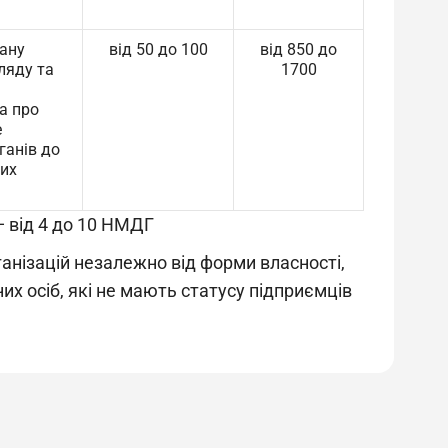
гану
від 50 до 100
від 850 до
ляду та
1700
а про
е
ганів до
ких
— від 4 до 10 НМДГ
анізацій незалежно від форми власності,
их осіб, які не мають статусу підприємців