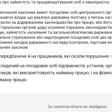
у про зайнятість та працевлаштування осіб з інвалідністю
иконання законних вимог посадових осіб центрального ор
навчої влади, що реалізує державну політику з питань наг
тролю за додержанням законодавства про працю, або його
иторіальних органів щодо усунення порушень законодавств
цю, зайнятість населення та загальнообов'язкове державн
іальне страхування або недопущення посадових осіб цих ор
йснення заходів державного нагляду/контролю, підстави я
начені законом
редбачене й на працівників, які скоїли порушення 
адений на посадових осіб підприємств, установ, орг
ємців, які використовують найману працю, і на фізичн
йману працю.
За запитом нічого не знайдено