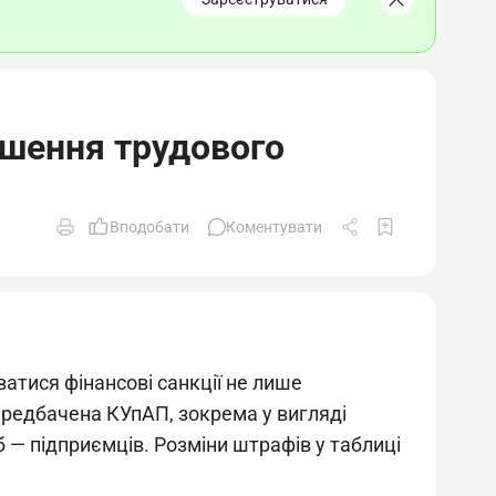
ушення трудового
Вподобати
Коментувати
тися фінансові санкції не лише
 передбачена КУпАП, зокрема у вигляді
б — підприємців. Розміни штрафів у таблиці