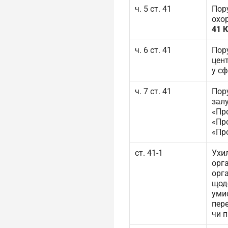
ч. 5 ст. 41
Пор
охо
41 
ч. 6 ст. 41
Пор
цен
у с
ч. 7 ст. 41
Пор
зал
«Про
«Про
«Про
ст. 41-1
Ухи
орг
орга
щод
уми
пере
чи 