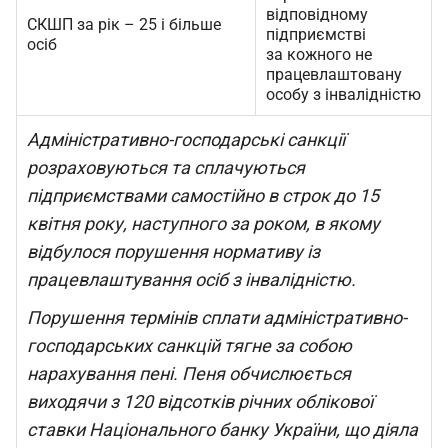
відповідному
СКШП за рік – 25 і більше
підприємстві
осіб
за кожного не
працевлаштовану
особу з інвалідністю
Адміністративно-господарські
санкц
ії
розраховуються та сплачуються
підприємствами самостійно в строк до 15
квітня року, наступного за роком, в якому
відбулося порушення нормативу із
працевлаштування осіб з інвалідністю.
Порушення термінів сплати адміністративно-
господарських
санкц
ій тягне за собою
нарахування пені. Пеня обчислюється
виходячи з 120 відсотків річних облікової
ставки Національного банку України, що діяла