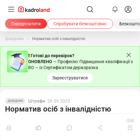
Передплатити
Спробувати безкоштовно
Безкоштов
Довідники
Норматив осіб з інвалідністю
❗ Готові до перевірок?
ОНОВЛЕНО
— Професію: Підвищення кваліфікації з
ВО — із Сертифікатом держзразка
Зареєструватися
Штрафи
26.09.2023
ДОВІДНИК
Норматив осіб з інвалідністю
0