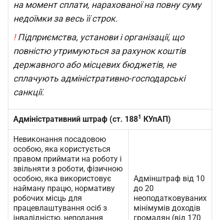
на момент сплати, нарахованої на повну суму
недоїмки за весь її строк.
!
Підприємства, установи і організації, що
повністю утримуються за рахунок коштів
державного або місцевих бюджетів, не
сплачують адміністративно-господарські
санкції.
1
Адміністративний штраф (ст. 188
КУпАП)
Невиконання посадовою
особою, яка користується
правом приймати на роботу і
звільняти з роботи, фізичною
особою, яка використовує
Адмінштраф від 10
найману працю, нормативу
до 20
робочих місць для
неоподатковуваних
працевлаштування осіб з
мінімумів доходів
інвалідністю, неподання
громадян (від 170