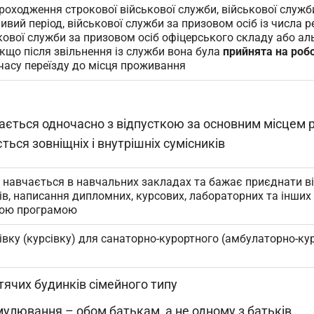
проходження строкової військової служби, військової служб
ливий період, військової служби за призовом осіб із числа р
кової служби за призовом осіб офіцерського складу або ал
якщо після звільнення із служби вона була
прийнята на роб
 часу переїзду до місця проживання
ається одночасно з відпусткою за основним місцем 
ься зовніщніх і внутрішніх сумісників
о навчається в навчальних закладах та бажає приєднати ві
ків, написання дипломних, курсових, лабораторних та інших 
ною програмою
івку (курсівку) для санаторно-курортного (амбулаторно-ку
тячих будинків сімейного типу
улювання – обом батькам, а не одному з батьків