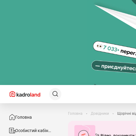
Головна
Довідники
Щорічні ві
Головна
Особистий кабінет
🚀 Відео, документи 