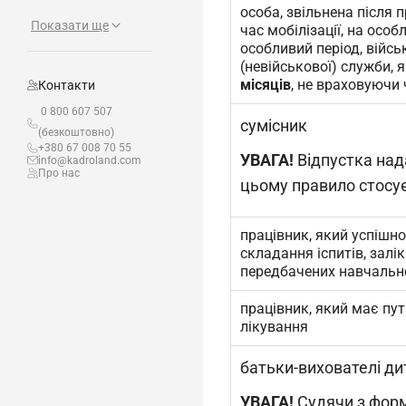
особа, звільнена після 
Показати ще
час мобілізації, на особ
особливий період, війсь
(невійськової) служби, 
місяців
, не враховуючи
Контакти
0 800 607 507
сумісник
(безкоштовно)
+380 67 008 70 55
УВАГА!
Відпустка над
info@kadroland.com
Про нас
цьому правило стосуєт
працівник, який успішн
складання іспитів, залі
передбачених навчаль
працівник, який має пут
лікування
батьки-вихователі ди
УВАГА!
Судячи з форм