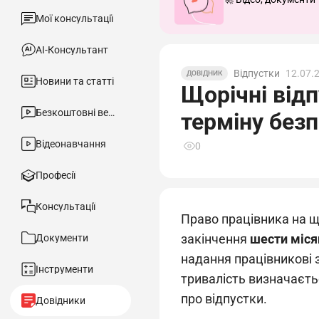
Мої консультації
АІ-Консультант
Відпустки
12.07.
ДОВІДНИК
Новини та статті
Щорічні відп
Безкоштовні вебінари
терміну без
Відеонавчання
0
Професії
Консультації
Право працівника на щ
закінчення
шести міся
Документи
надання працівникові 
Інструменти
тривалість визначаєтьс
про відпустки.
Довідники