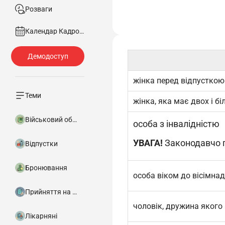
Розваги
Календар Кадровика
жінка перед відпусткою 
Теми
жінка, яка має двох і бі
Військовий облік
особа з інвалідністю
УВАГА!
Законодавчо гр
Відпустки
Бронювання
особа віком до вісімнад
Прийняття на роботу
чоловік, дружина якого 
Лікарняні