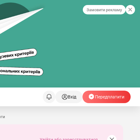
Замовити рекламу
Вхід
Передплатити
оти
Увійти або зареєструватися