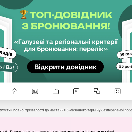
дпустки повної тривалості до настання 6-місячного терміну безперервної роб
та AI-Консультант — усе для вашої зручності в одному місці